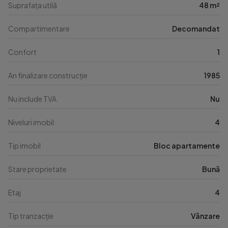
Suprafața utilă
48 m²
Compartimentare
Decomandat
Confort
1
An finalizare construcție
1985
Nu include TVA
Nu
Niveluri imobil
4
Tip imobil
Bloc apartamente
Stare proprietate
Bună
Etaj
4
Tip tranzacție
Vânzare