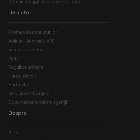
România, după 16 criterii de calitate
De ajutor
Promovarea anunțurilor
Aplicații: Android și iOS
Verificare telefon
Ajutor
Reguli de utilizare
Harta județelor
Hartă site
Servicii pentru agenții
Documentație pentru agenții
Despre
Blog