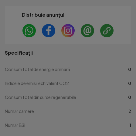
Distribuie anunțul
Specificații
Consum total de energie primară
0
Indicele de emisii echivalent CO2
0
Consum total din surse regenerabile
0
Număr camere
2
Număr Băi
1