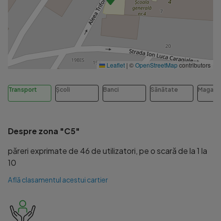
Leaflet
|
©
OpenStreetMap
contributors
Transport
Școli
Banci
Sănătate
Magazi
Despre zona "C5"
păreri exprimate de 46 de utilizatori, pe o scară de la 1 la
10
Află clasamentul acestui cartier