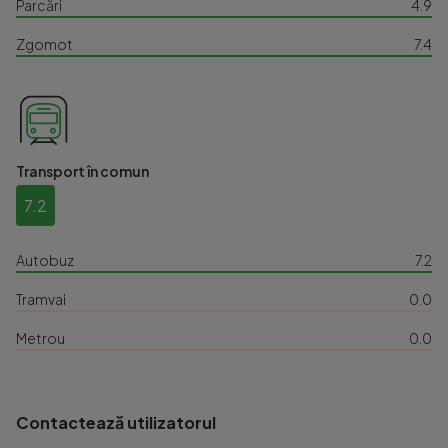
Parcări
4.9
Zgomot
7.4
Transport în comun
7.2
Autobuz
7.2
Tramvai
0.0
Metrou
0.0
Contactează utilizatorul