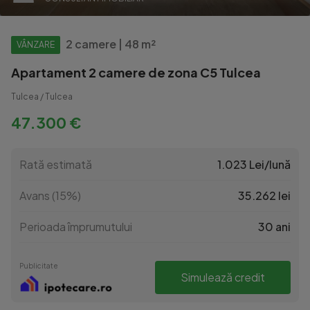
2 camere | 48 m²
VÂNZARE
Apartament 2 camere de zona C5 Tulcea
Tulcea / Tulcea
47.300 €
Rată estimată
1.023 Lei/lună
Avans (15%)
35.262 lei
Perioada împrumutului
30 ani
Publicitate
Simulează credit