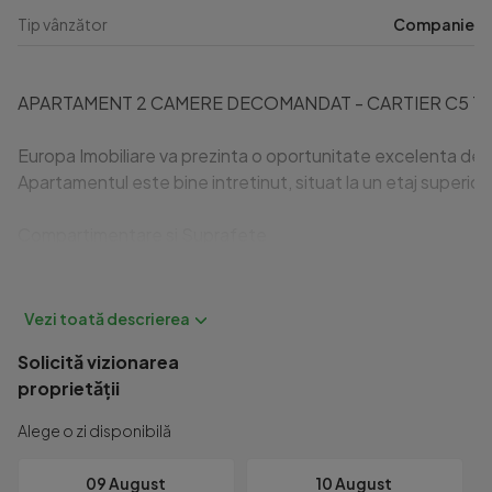
Tip vânzător
Companie
APARTAMENT 2 CAMERE DECOMANDAT - CARTIER C5 TU
Europa Imobiliare va prezinta o oportunitate excelenta de inv
Apartamentul este bine intretinut, situat la un etaj superior 
Compartimentare si Suprafete

	Suprafata utila totala: 51 mp.

	Configuratie: 2 camere (sufragerie spatioasa, dormitor lum
Solicită vizionarea
	Balcon: Icirc;nchis, cu acces direct din sufragerie.

proprietății
	An constructie cladire: 1982.

	Etaj 4 

Alege o zi disponibilă
	Compartimentare: Decomandat, oferind intimitate totala
09 August
10 August