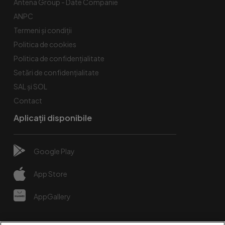
Antena Group - Date Companie
ANPC
Termeni și condiții
Politica de cookies
Politica de confidențialitate
Setări de confidențialitate
SAL și SOL
Contact
Aplicații disponibile
Google Play
App Store
AppGallery