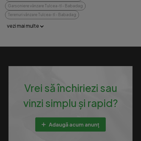
Garsoniere vânzare Tulcea-tl - Babadag
Terenuri vânzare Tulcea-tl - Babadag
vezi mai multe
Vrei să închiriezi sau
vinzi simplu și rapid?
Adaugă acum anunț