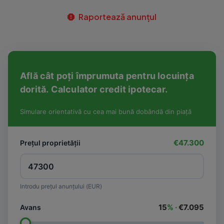
Raportează anunțul
Află cât poți împrumuta pentru locuința
dorită. Calculator credit ipotecar.
Simulare orientativă cu cea mai bună dobândă din piață
€47.300
Prețul proprietății
Introdu prețul anunțului (EUR)
15
% ·
€7.095
Avans