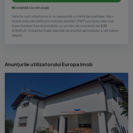
Dobândă live din piață
Valorile sunt orientative și nu reprezintă o ofertă de creditare. Rata
lunară este calculată prin metoda anuității (PMT) pe baza celei mai
bune dobânzi fixe disponibile, cu un curs de conversie de
5,10
RON/EUR. Dobânda finală depinde de profilul aplicantului și de banca
aleasă.
Anunțurile utilizatorului Europa Imob