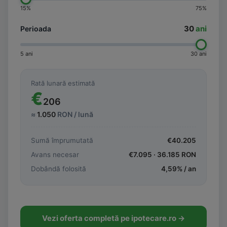
15%
75%
30
ani
Perioada
5 ani
30 ani
Rată lunară estimată
€
206
≈
1.050
RON / lună
Sumă împrumutată
€
40.205
Avans necesar
€
7.095
·
36.185
RON
Dobândă folosită
4,59
% / an
Vezi oferta completă pe ipotecare.ro →