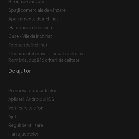
Birouri de vânzare
Spaţii comerciale de vânzare
Apartamente de închiriat
Garsoniere de închiriat
Case - Vile de închiriat
Terenuri de închiriat
Clasamentul orașelor și cartierelor din
România, după 16 criterii de calitate
De ajutor
Promovarea anunțurilor
Aplicații: Android și iOS
Verificare telefon
Ajutor
Reguli de utilizare
Harta județelor