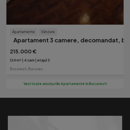
Apartamente
Vânzare
Apartament 3 camere, decomandat, box
215.000 €
124 m²
4 cam
etajul 3
Bucuresti, Bucuresti-Ilfov
Vezi toate anunțurile Apartamente în Bucuresti