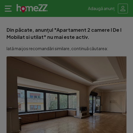
Adaugă anunț
Din păcate, anunțul "Apartament 2 camere I De I
Mobilat si utilat" nu mai este activ.
Iată mai jos recomandări similare, continuă căutarea: