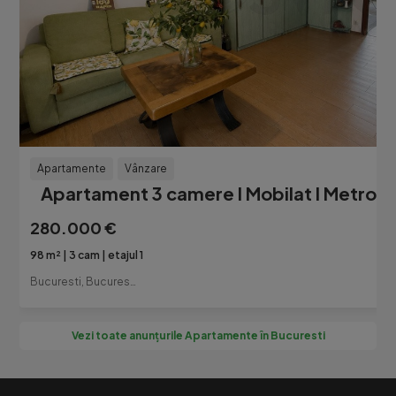
Apartamente
Vânzare
Apartament 3 camere I Mobilat I Metrou P
280.000 €
98 m²
3 cam
etajul 1
Bucuresti, Bucuresti-Ilfov
Vezi toate anunțurile Apartamente în Bucuresti