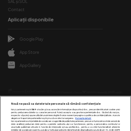
SAL și SOL
Contact
Aplicații disponibile
Google Play
App Store
AppGallery
Nouă ne pasă ca datele tale personale să rămână confidențiale
Noi și partenerii noștri
589
stocăm și/sau accesăm informații pe dispozitivul dvs., precum identificatorii cookie unici
pentru prelucrarea datelor cu caracter personal. Puteți accepta sau gestiona preferințele dvs. făcând clic mai jos,
respectiv vă puteți opune utilizării unui interes legitim în orice moment pe pagina cu politica de confidențialitate. Aceste
alegeri vor fi raportate partenerilor noștri și nu vă vor afecta navigarea.
Mai multe detalii
Urmărește-ne pe:
Noi si partenerii nostri (retelele de socializare si agentiile de publicitate partenere, precum si furnizorii nostri de servicii de
date analitice) prelucram date pentru a permite website-ului sa functioneze, pentru a personaliza continutul si
anunturile publicitare afisate in functie de interesele si/sau profilul dvs., pentru a va oferi functionalitati aferente
retelelor de socializare si pentru a analiza traficul pe website. Beneficiati de drepturile prevazute de art. 15-22 din GDPR