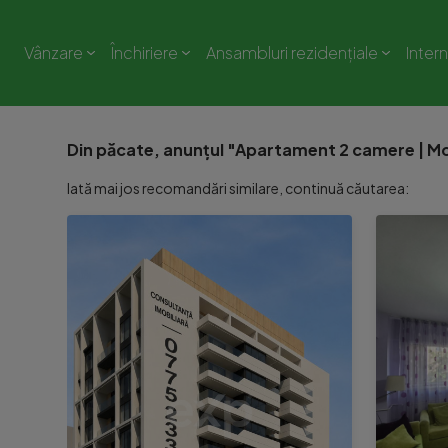
Vânzare
Închiriere
Ansambluri rezidențiale
Inter
Din păcate, anunțul "Apartament 2 camere | Mos
Iată mai jos recomandări similare, continuă căutarea: