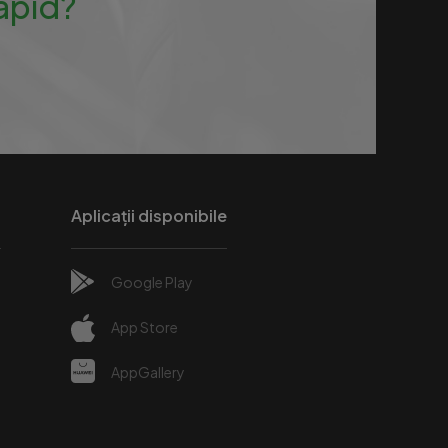
rapid?
Aplicații disponibile
Google Play
e
App Store
AppGallery