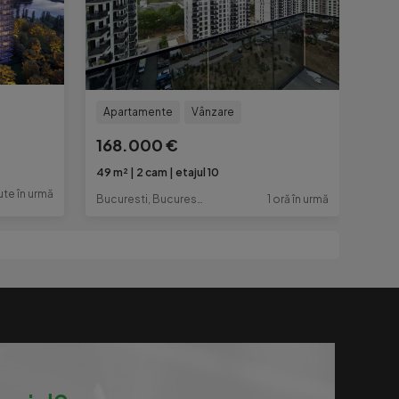
Apartamente
Vânzare
168.000 €
49 m²
2 cam
etajul 10
ute în urmă
Bucuresti, Bucuresti-Ilfov
1 oră în urmă