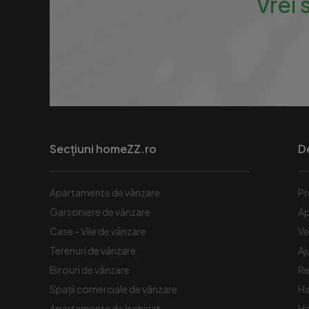
Vrei 
Secțiuni homeZZ.ro
D
Apartamente de vânzare
Pr
Garsoniere de vânzare
Ap
Case - Vile de vânzare
Ve
Terenuri de vânzare
Aj
Birouri de vânzare
Re
Spaţii comerciale de vânzare
Ha
Apartamente de închiriat
Ha