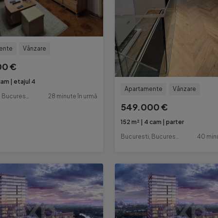
ente
Vânzare
00 €
cam
etajul 4
Apartamente
Vânzare
Bucuresti, Bucuresti-Ilfov
28 minute în urmă
549.000 €
152 m²
4 cam
parter
Bucuresti, Bucuresti-Ilfov
40 minu