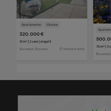
Apartamente
Vânzare
Apartam
320.000 €
500.0
51 m²
2 cam
etajul 5
76 m²
3 
Bucuresti, Bucuresti-Ilfov
57 minute în urmă