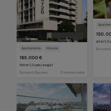
Apartam
150.0
63 m²
3 
Apartamente
Vânzare
185.000 €
100 m²
3 cam
etajul 1
Bucuresti, Bucuresti-Ilfov
17 minute în urmă