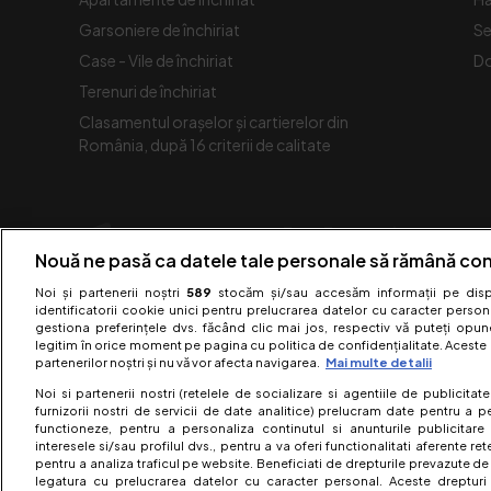
Garsoniere de închiriat
Se
Case - Vile de închiriat
Do
Terenuri de închiriat
Clasamentul orașelor și cartierelor din
România, după 16 criterii de calitate
Nouă ne pasă ca datele tale personale să rămână con
Noi și partenerii noștri
589
stocăm și/sau accesăm informații pe dispo
identificatorii cookie unici pentru prelucrarea datelor cu caracter person
gestiona preferințele dvs. făcând clic mai jos, respectiv vă puteți opune 
legitim în orice moment pe pagina cu politica de confidențialitate. Aceste a
partenerilor noștri și nu vă vor afecta navigarea.
Mai multe detalii
Noi si partenerii nostri (retelele de socializare si agentiile de publicita
furnizorii nostri de servicii de date analitice) prelucram date pentru a p
functioneze, pentru a personaliza continutul si anunturile publicitare
interesele si/sau profilul dvs., pentru a va oferi functionalitati aferente ret
pentru a analiza traficul pe website. Beneficiati de drepturile prevazute de
legatura cu prelucrarea datelor cu caracter personal. Aceste drepturi 