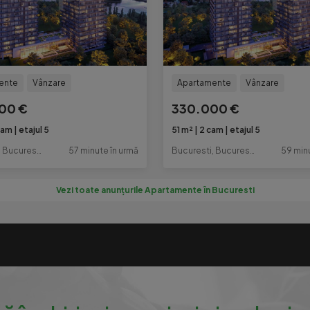
ente
Vânzare
Apartamente
Vânzare
00 €
330.000 €
cam
etajul 5
51 m²
2 cam
etajul 5
Bucuresti, Bucuresti-Ilfov
57 minute în urmă
Bucuresti, Bucuresti-Ilfov
59 min
Vezi toate anunțurile Apartamente în Bucuresti