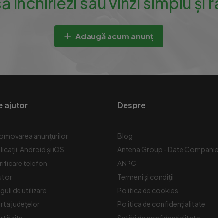
să închiriezi sau vinzi simplu și 
Adaugă acum anunț
e ajutor
Despre
omovarea anunțurilor
Blog
licații: Android și iOS
Antena Group - Date Compani
rificare telefon
ANPC
utor
Termeni și condiții
guli de utilizare
Politica de cookies
rta județelor
Politica de confidențialitate
rtă site
Setări de confidențialitate