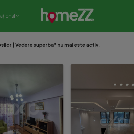
național
ilor | Vedere superba" nu mai este activ.