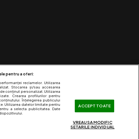
ele pentru a oferi:
performanței reclamelor. Utilizarea
nalizat. Stocarea și/sau accesarea
 de conținut personalizat. Utilizarea
lizate. Crearea profilurilor pentru
onținutului. Înțelegerea publicului
te. Utilizarea datelor limitate pentru
ACCEPT TOATE
entru a selecta publicitatea. Date
ispozitivului.
VREAU SA MODIFIC
SETARILE INDIVIDUAL