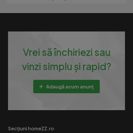
Vrei să închiriezi sau
vinzi simplu și rapid?
Adaugă acum anunț
Secțiuni homeZZ.ro