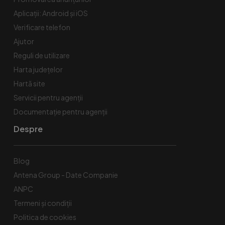
Aplicații: Android și iOS
Verificare telefon
Ajutor
Reguli de utilizare
Harta județelor
Hartă site
Servicii pentru agenții
Documentație pentru agenții
Despre
Blog
Antena Group - Date Companie
ANPC
Termeni și condiții
Politica de cookies