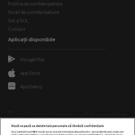
Politica de confidențialitate
Setări de confidențialitate
SAL și SOL
Contact
Aplicații disponibile
Google Play
App Store
AppGallery
Nouă ne pasă ca datele tale personale să rămână confidențiale
Noi și partenerii noștri
589
stocăm și/sau accesăm informații pe dispozitivul dvs., precum identificatorii cookie unici
pentru prelucrarea datelor cu caracter personal. Puteți accepta sau gestiona preferințele dvs. făcând clic mai jos,