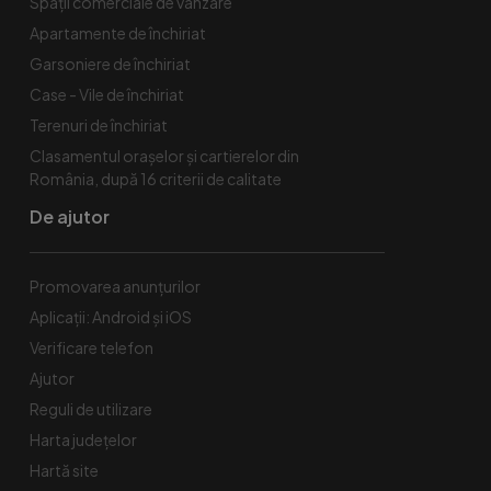
Spaţii comerciale de vânzare
Apartamente de închiriat
Garsoniere de închiriat
Case - Vile de închiriat
Terenuri de închiriat
Clasamentul orașelor și cartierelor din
România, după 16 criterii de calitate
De ajutor
Promovarea anunțurilor
Aplicații: Android și iOS
Verificare telefon
Ajutor
Reguli de utilizare
Harta județelor
Hartă site