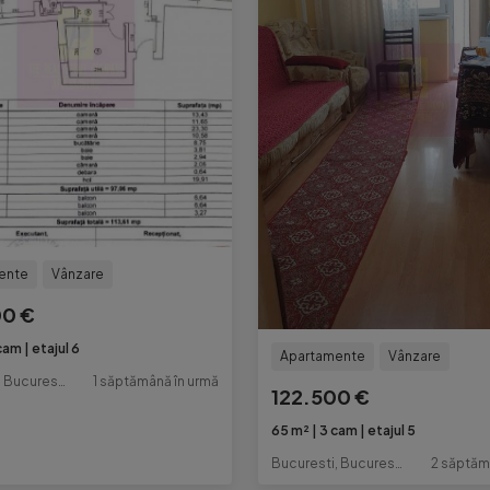
ente
Vânzare
00 €
cam
etajul 6
Apartamente
Vânzare
Bucuresti, Bucuresti-Ilfov
1 săptămână în urmă
122.500 €
65 m²
3 cam
etajul 5
Bucuresti, Bucuresti-Ilfov
2 săptăm