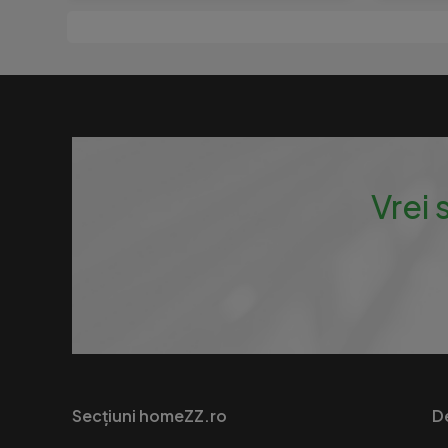
Vrei 
Secțiuni homeZZ.ro
D