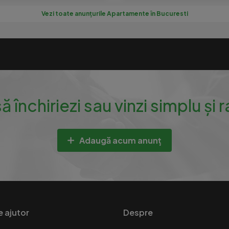
Vezi toate anunțurile Apartamente în Bucuresti
să închiriezi sau vinzi simplu și 
Adaugă acum anunț
e ajutor
Despre