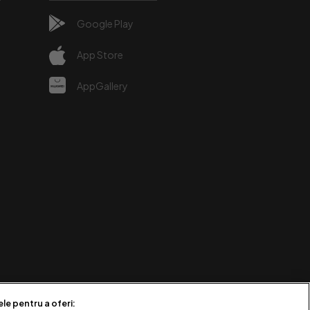
Google Play
e
App Store
AppGallery
ele pentru a oferi: