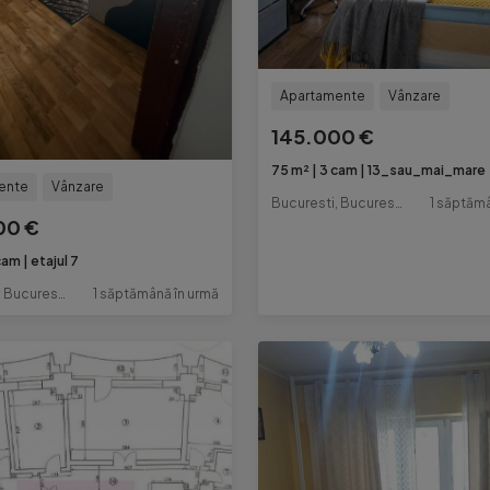
Apartamente
Vânzare
145.000 €
75 m²
3 cam
13_sau_mai_mare
ente
Vânzare
Bucuresti, Bucuresti-Ilfov
1 săptămâ
00 €
cam
etajul 7
Bucuresti, Bucuresti-Ilfov
1 săptămână în urmă