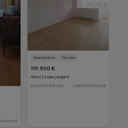
Apartamente
Vânzare
119.900 €
50 m²
2 cam
etajul 4
Bucuresti, Bucuresti-Ilfov
2 săptămâni în urmă
âni în urmă