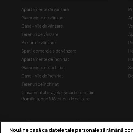
Apartamente de vânzare
Pr
Garsoniere de vânzare
Ap
Case - Vile de vânzare
Ve
Terenuri de vânzare
Aj
Birouri de vânzare
Re
Spaţii comerciale de vânzare
Ha
Apartamente de închiriat
Ha
Garsoniere de închiriat
Se
Case - Vile de închiriat
Do
Terenuri de închiriat
Clasamentul orașelor și cartierelor din
România, după 16 criterii de calitate
Nouă ne pasă ca datele tale personale să rămână con