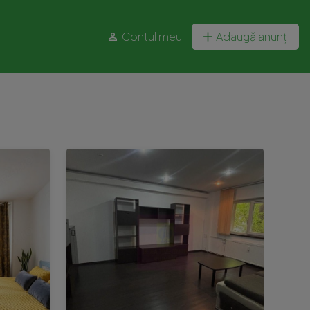
Contul meu
Adaugă anunț