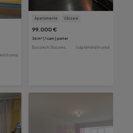
Apartamente
Vânzare
99.000 €
36 m²
1 cam
parter
Bucuresti, Bucuresti-Ilfov
1 săptămână în urmă
nă în urmă