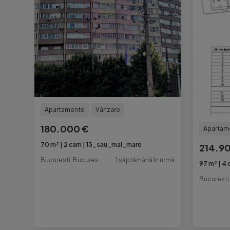
Apartamente
Vânzare
180.000 €
Apartam
70 m²
2 cam
13_sau_mai_mare
214.9
Bucuresti, Bucuresti-Ilfov
1 săptămână în urmă
97 m²
4 