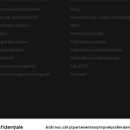
omovarea anunțurilor
Blog
licații: Android și iOS
Antena Group - Date Compani
rificare telefon
ANPC
utor
Termeni și condiții
guli de utilizare
Politica de cookies
rta județelor
Politica de confidențialitate
rtă site
Setări de confidențialitate
rvicii pentru agenții
SAL și SOL
cumentație pentru agenții
Contact
fidențiale
Atât noi, cât și partenerii noștri prelucrăm dat