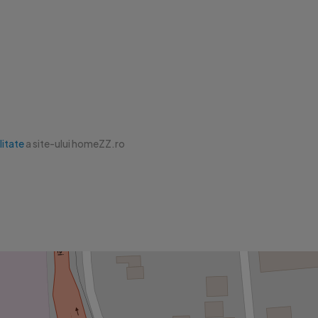
litate
a site-ului homeZZ.ro