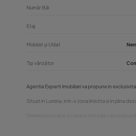
Număr Băi
Etaj
Mobilat și Utilat
Nem
Tip vânzător
Com
Agentia Experti Imobiliari va propune in exclusivit
Situat in Lumina, intr-o zona linistita si in plina
Dimineata incepe cu lumina naturala care patrunde g
Apartamentul este finisat, pregatit sa te primeasc