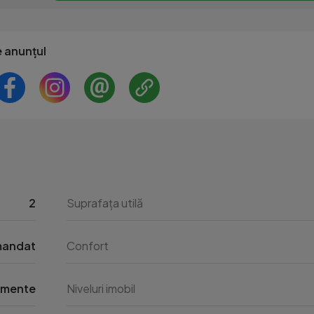
e anunțul
2
Suprafața utilă
andat
Confort
amente
Niveluri imobil