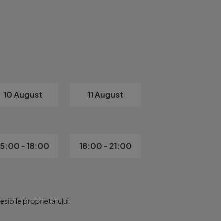
a de orice griji: cadastru si intabulare realizate, ceea ce asigur
 cei care cauta un camin confortabil, intr-o zona accesibila, da
nt, daca vrei un loc pe care sa-l numesti „acasa”, te invitam 
10 August
11 August
15:00 - 18:00
18:00 - 21:00
sibile proprietarului: