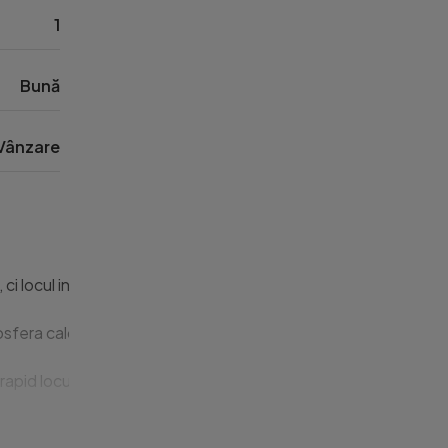
1
Bună
Vânzare
 ci locul in care povestea ta poate incepe.

fera calda si primitoare, perfecta pentru un nou inceput sau pen
id locul preferat pentru cafea, relaxare sau momente de respiro 
 oferindu-ti confort termic si eficienta pe tot parcursul anulu