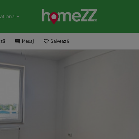
național
ază
Mesaj
Salvează