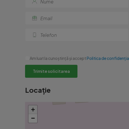
Am luat la cunoștință și accept
Politica de confidenția
Trimite solicitarea
Locație
+
−