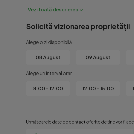
Din punct de vedere juridic, proprietatea este liber
Acest apartament reprezinta alegerea ideala pentru
Solicită vizionarea proprietății
Daca iti doresti mai mult decat un simplu apartame
Alege o zi disponibilă
E.10&9(P33376)

08 August
09 August
Id intern: P33376
Alege un interval orar
8:00 - 12:00
12:00 - 15:00
Următoarele date de contact oferite de tine vor fi acce