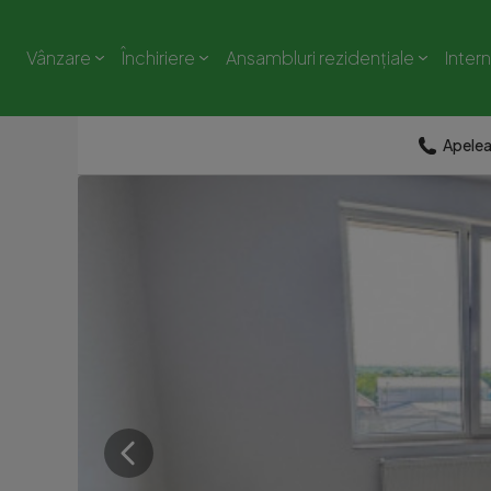
Vânzare
Închiriere
Ansambluri rezidențiale
Inter
Apele