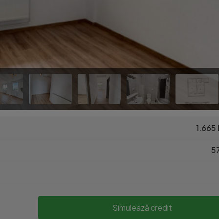
1.665 
57
Simulează credit