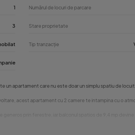
1
Numărul de locuri de parcare
3
Stare proprietate
obilat
Tip tranzacție
panie
ate un apartament care nu este doar un simplu spatiu de locuit,
 dezvoltare, acest apartament cu 2 camere te intampina cu o atmos
eneros prin ferestre, iar balconul spatios de 9,4 mp devine rap
a fara griji suplimentare. Dispune de centrala termica pe gaze,