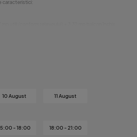
aracteristici:

mp utili (conform releveului) + 3,32 mp balcon închis

), bucătărie, cămară de alimente, hol, baie (cu cadă) și balcon
ografiilor.

10 August
11 August
15:00 - 18:00
18:00 - 21:00