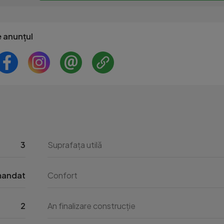
e anunțul
3
Suprafața utilă
mandat
Confort
2
An finalizare construcție