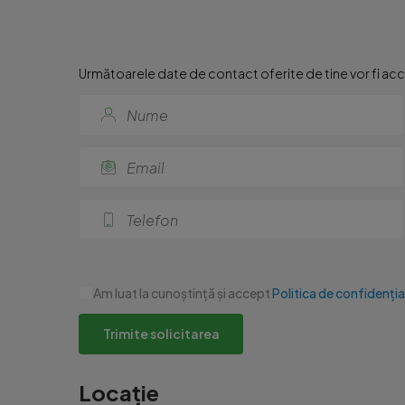
Următoarele date de contact oferite de tine vor fi acce
Am luat la cunoștință și accept
Politica de confidenția
Trimite solicitarea
Locație