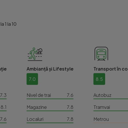
a 1 la 10
ție
Ambianță și Lifestyle
Transport în c
7.0
8.5
7.3
Nivel de trai
7.6
Autobuz
8.1
Magazine
7.8
Tramvai
7.6
Localuri
7.8
Metrou