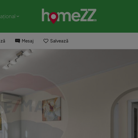
național
ază
Mesaj
Salvează