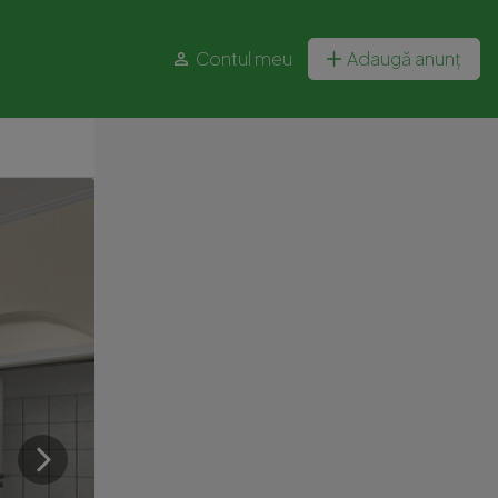
Contul meu
Adaugă anunț