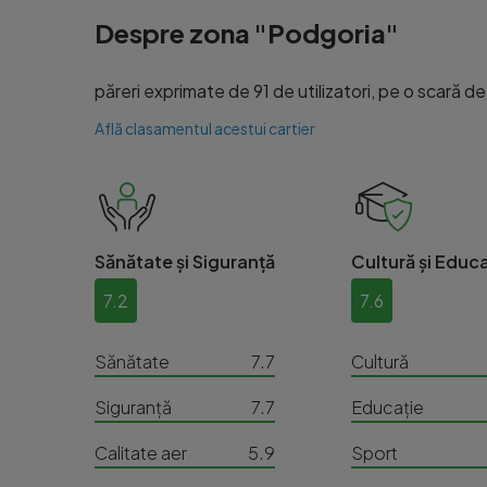
Despre zona "Podgoria"
păreri exprimate de 91 de utilizatori, pe o scară de l
Află clasamentul acestui cartier
Sănătate și Siguranță
Cultură și Educa
7.2
7.6
Sănătate
7.7
Cultură
Siguranță
7.7
Educație
Calitate aer
5.9
Sport