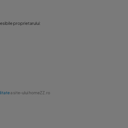
sibile proprietarului:
litate
a site-ului homeZZ.ro