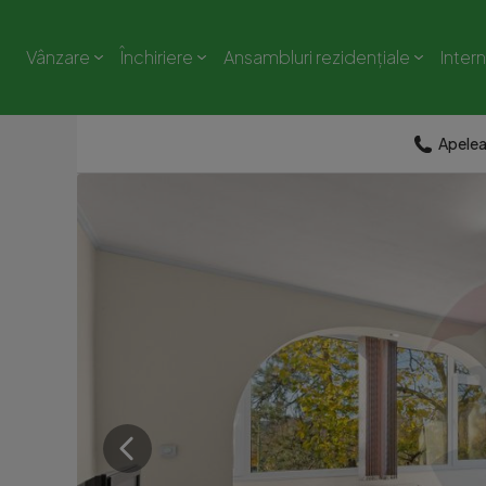
Vânzare
Închiriere
Ansambluri rezidențiale
Inter
Apele