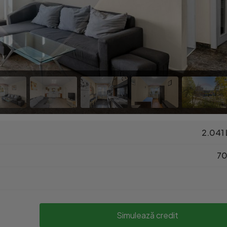
2.041 
70
Simulează credit