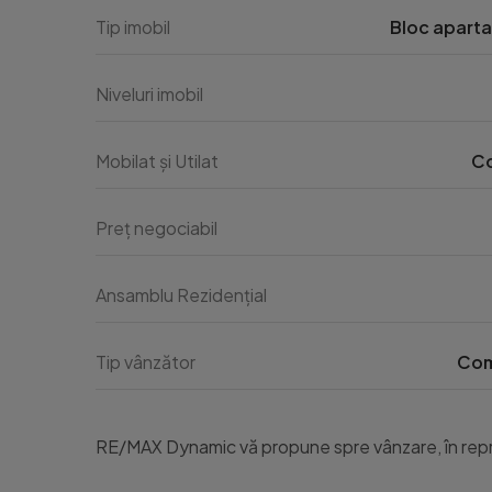
Tip imobil
Bloc apart
Niveluri imobil
Mobilat și Utilat
C
Preț negociabil
Ansamblu Rezidențial
Tip vânzător
Com
RE/MAX Dynamic vă propune spre vânzare, în repre