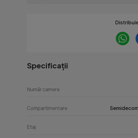
Distribui
Specificații
Număr camere
Compartimentare
Semideco
Etaj