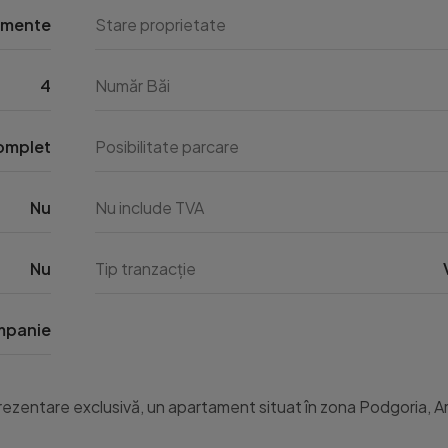
amente
Stare proprietate
4
Număr Băi
omplet
Posibilitate parcare
Nu
Nu include TVA
Nu
Tip tranzacție
panie
zentare exclusivă, un apartament situat în zona Podgoria, Ar