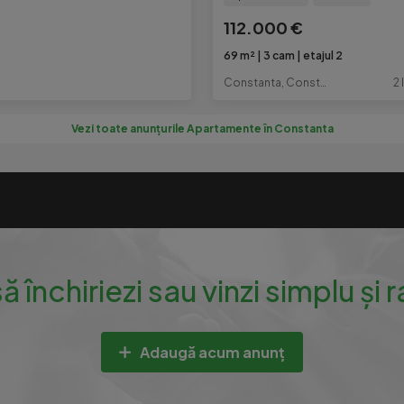
112.000 €
69 m²
3 cam
etajul 2
Constanta, Constanta
2 
Vezi toate anunțurile Apartamente în Constanta
să închiriezi sau vinzi simplu și 
Adaugă acum anunț