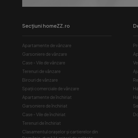
Secțiuni homeZZ.ro
D
Apartamente de vânzare
Pr
Garsoniere de vânzare
Ap
Case - Vile de vânzare
Ve
Terenuri de vânzare
Aj
Birouri de vânzare
Re
Spaţii comerciale de vânzare
Ha
Apartamente de închiriat
Ha
Garsoniere de închiriat
Se
Case - Vile de închiriat
Do
Terenuri de închiriat
Clasamentul orașelor și cartierelor din
România, după 16 criterii de calitate