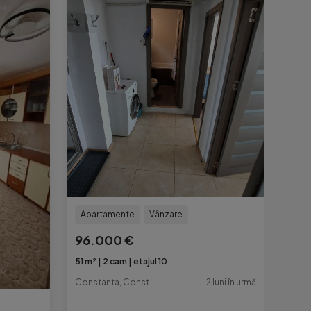
Apartamente
Vânzare
96.000 €
51 m²
2 cam
etajul 10
Constanta, Constanta
2 luni în urmă