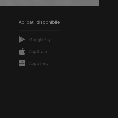
Aplicații disponibile
Google Play
e
App Store
AppGallery