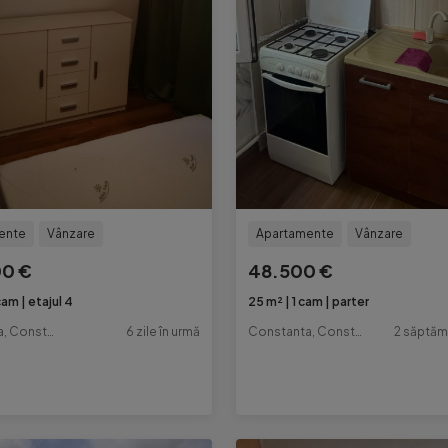
ente
Vânzare
Apartamente
Vânzare
00 €
48.500 €
cam
etajul 4
25 m²
1 cam
parter
Constanta, Constanta
6 zile în urmă
Constanta, Constanta
2 săptăm