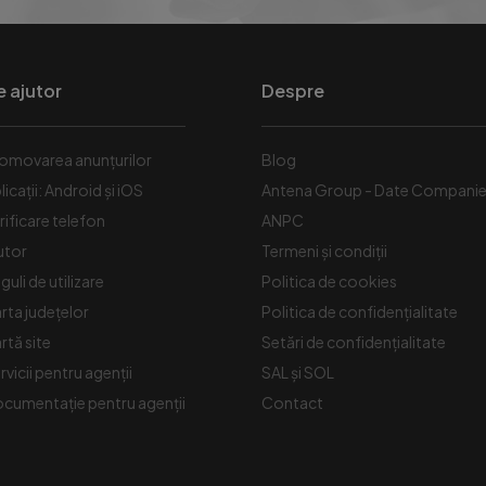
e ajutor
Despre
omovarea anunțurilor
Blog
licații: Android și iOS
Antena Group - Date Compani
rificare telefon
ANPC
utor
Termeni și condiții
guli de utilizare
Politica de cookies
rta județelor
Politica de confidențialitate
rtă site
Setări de confidențialitate
rvicii pentru agenții
SAL și SOL
cumentație pentru agenții
Contact