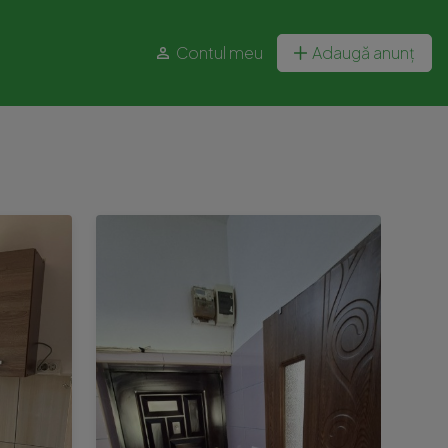
Contul meu
Adaugă anunț