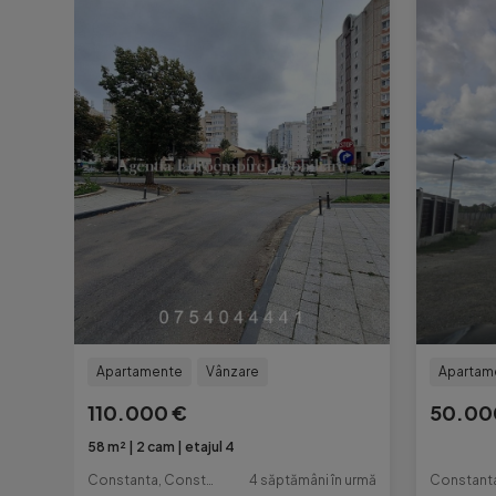
Apartamente
Vânzare
Apartam
110.000 €
50.00
58 m²
2 cam
etajul 4
Constanta, Constanta
4 săptămâni în urmă