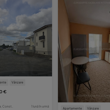
ente
Vânzare
0 €
Constanta, Constanta
1 lună în urmă
Apartamente
Vânzare