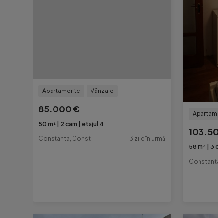
Apartamente
Vânzare
85.000 €
Apartam
50 m²
2 cam
etajul 4
103.5
Constanta, Constanta
3 zile în urmă
58 m²
3 