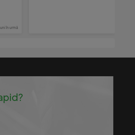
luni în urmă
rapid?