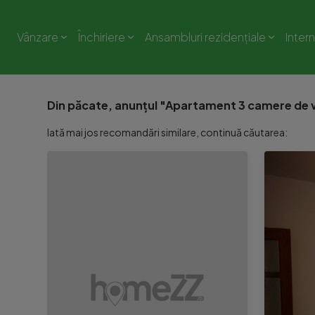
Vânzare
Închiriere
Ansambluri rezidențiale
Inter
Din păcate, anunțul "Apartament 3 camere de v
Iată mai jos recomandări similare, continuă căutarea: