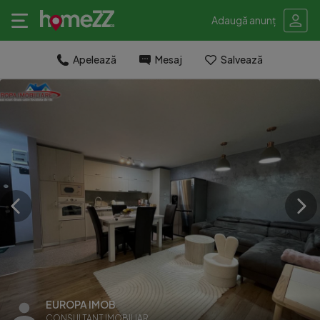
Adaugă anunț
Apelează
Mesaj
Salvează
EUROPA IMOB
CONSULTANT IMOBILIAR