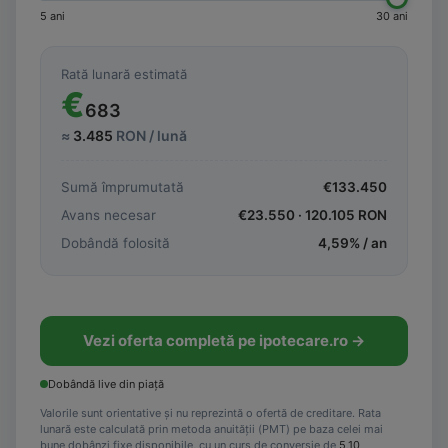
5 ani
30 ani
Rată lunară estimată
€
683
≈
3.485
RON / lună
Sumă împrumutată
€
133.450
Avans necesar
€
23.550
·
120.105
RON
Dobândă folosită
4,59
% / an
Vezi oferta completă pe ipotecare.ro →
Dobândă live din piață
Valorile sunt orientative și nu reprezintă o ofertă de creditare. Rata
lunară este calculată prin metoda anuității (PMT) pe baza celei mai
bune dobânzi fixe disponibile, cu un curs de conversie de
5,10