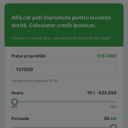
Află cât poți împrumuta pentru locuința
dorită. Calculator credit ipotecar.
Simulare orientativă cu cea mai bună dobândă din piață
€157.000
Prețul proprietății
Introdu prețul anunțului (EUR)
15
% ·
€23.550
Avans
15%
75%
30
ani
Perioada