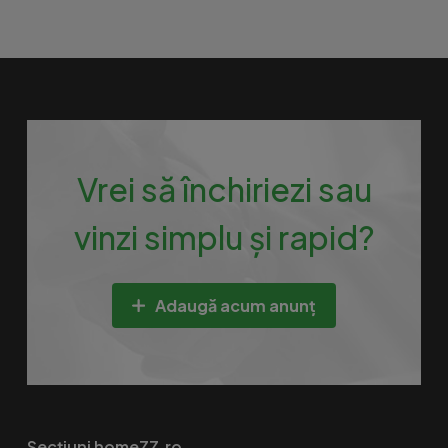
Vrei să închiriezi sau
vinzi simplu și rapid?
Adaugă acum anunț
Secțiuni homeZZ.ro