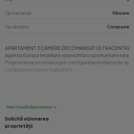
Tip tranzacție
Vânzare
Tip vânzător
Companie
APARTAMENT 3 CAMERE DECOMANDAT ULTRACENTRAL TU
Agentia Europa Imobiliare va prezinta o oportunitate rara de
Proprietatea se remarca prin configuratia moderna de tip ope
Compartimentare si Suprafete

	Suprafata utila totala: 85,10 mp care asigura un spatiu loc
	Structura si compartimentare: Complet decomandat, ideal 
	Configuratie interioara: Living generos integrat armonios 
	Balcon exterior: Un balcon mare cu suprafata de 8,41 mp,
Solicită vizionarea
	Regim inaltime cladire: Situat la etajul 3 al unui imobil soli
proprietății