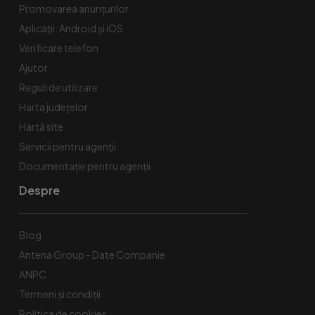
Promovarea anunțurilor
Aplicații: Android și iOS
Verificare telefon
Ajutor
Reguli de utilizare
Harta județelor
Hartă site
Servicii pentru agenții
Documentație pentru agenții
Despre
Blog
Antena Group - Date Companie
ANPC
Termeni și condiții
Politica de cookies