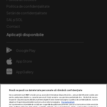
Politica de confidențialitate
Setări de confidențialitate
SAL și SOL
Contact
Aplicații disponibile
Google Play
App Store
AppGallery
Nouă ne pasă ca datele tale personale să rămână confidențiale
Noi și partenerii noștri
589
stocăm și/sau accesăm informații pe dispozitivul dvs., precum identificatorii cookie unici
pentru prelucrarea datelor cu caracter personal. Puteți accepta sau gestiona preferințele dvs. făcând clic mai jos,
respectiv vă puteți opune utilizării unui interes legitim în orice moment pe pagina cu politica de confidențialitate. Aceste
alegeri vor fi raportate partenerilor noștri și nu vă vor afecta navigarea.
Mai multe detalii
Noi si partenerii nostri (retelele de socializare si agentiile de publicitate partenere, precum si furnizorii nostri de servicii de
date analitice) prelucram date pentru a permite website-ului sa functioneze, pentru a personaliza continutul si