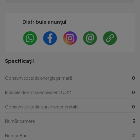
Distribuie anunțul
Specificații
Consum total de energie primară
0
Indicele de emisii echivalent CO2
0
Consum total din surse regenerabile
0
Număr camere
3
Număr Băi
2