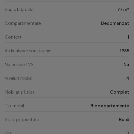
Suprafața utilă
77 m²
Compartimentare
Decomandat
Confort
1
An finalizare construcție
1985
Nu include TVA
Nu
Niveluri imobil
4
Mobilat și Utilat
Complet
Tip imobil
Bloc apartamente
Stare proprietate
Bună
Etaj
3