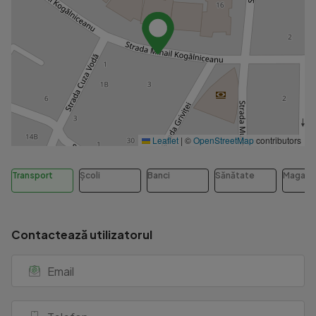
Leaflet
|
©
OpenStreetMap
contributors
Transport
Școli
Banci
Sănătate
Magazi
Contactează utilizatorul