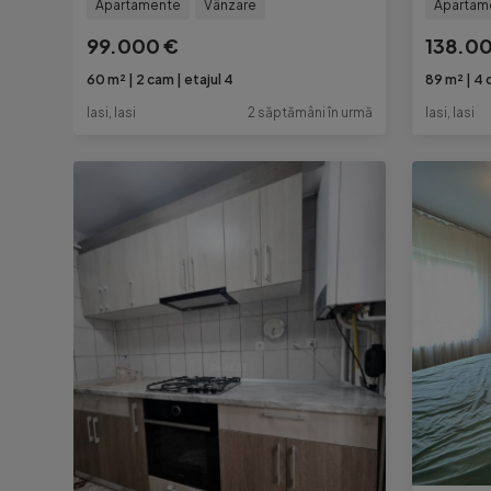
Apartamente
Vânzare
Apartam
99.000 €
138.0
60 m²
2 cam
etajul 4
89 m²
4 
Iasi, Iasi
2 săptămâni în urmă
Iasi, Iasi