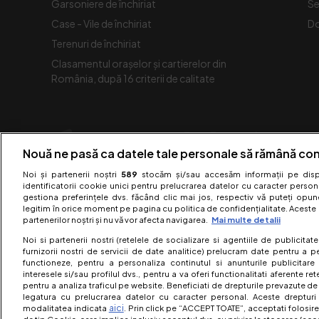
Garsoniere de închiriat
Se
Case - Vile de închiriat
Do
Terenuri de închiriat
Clasamentul orașelor și cartierelor din
România, după 16 criterii de calitate
Nouă ne pasă ca datele tale personale să rămână con
Noi și partenerii noștri
589
stocăm și/sau accesăm informații pe dispo
identificatorii cookie unici pentru prelucrarea datelor cu caracter person
gestiona preferințele dvs. făcând clic mai jos, respectiv vă puteți opune 
legitim în orice moment pe pagina cu politica de confidențialitate. Aceste a
partenerilor noștri și nu vă vor afecta navigarea.
Mai multe detalii
Noi si partenerii nostri (retelele de socializare si agentiile de publicita
furnizorii nostri de servicii de date analitice) prelucram date pentru a p
functioneze, pentru a personaliza continutul si anunturile publicitare
interesele si/sau profilul dvs., pentru a va oferi functionalitati aferente ret
pentru a analiza traficul pe website. Beneficiati de drepturile prevazute de
legatura cu prelucrarea datelor cu caracter personal. Aceste drepturi 
aici
modalitatea indicata
. Prin click pe “ACCEPT TOATE”, acceptati folosire
Acest 
de tip Cookie, care implica inclusiv acceptul dvs. cu privire la stocarea/acc