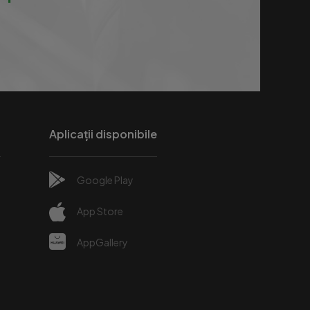
Aplicații disponibile
Google Play
e
App Store
AppGallery