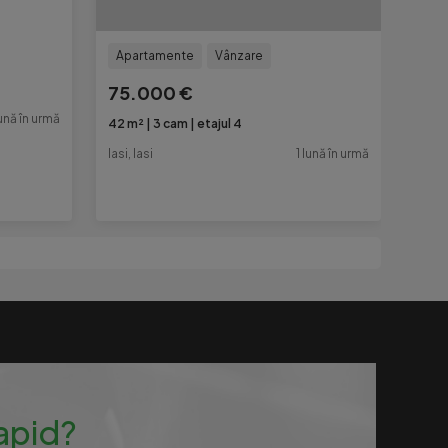
Apartamente
Vânzare
75.000 €
lună în urmă
42 m²
3 cam
etajul 4
Iasi, Iasi
1 lună în urmă
rapid?