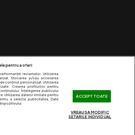
ele pentru a oferi:
performanței reclamelor. Utilizarea
nalizat. Stocarea și/sau accesarea
 de conținut personalizat. Utilizarea
lizate. Crearea profilurilor pentru
onținutului. Înțelegerea publicului
te. Utilizarea datelor limitate pentru
ACCEPT TOATE
entru a selecta publicitatea. Date
ispozitivului.
VREAU SA MODIFIC
SETARILE INDIVIDUAL
ervate.