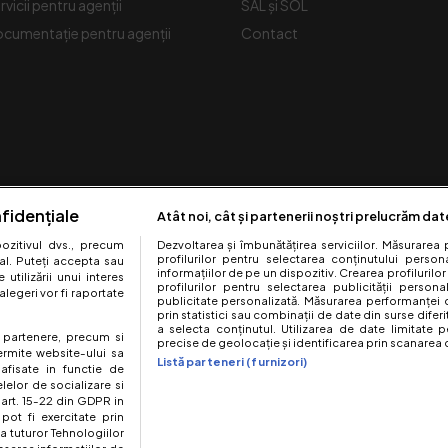
rvicii pentru agenții
SAL și SOL
cumentație pentru agenții
Contact
fidențiale
Atât noi, cât și partenerii noștri prelucrăm dat
zitivul dvs., precum
Dezvoltarea și îmbunătățirea serviciilor. Măsurarea 
profilurilor pentru selectarea conținutului perso
al. Puteți accepta sau
informațiilor de pe un dispozitiv. Crearea profilurilor
utilizării unui interes
profilurilor pentru selectarea publicității persona
legeri vor fi raportate
Urmărește-ne pe:
publicitate personalizată. Măsurarea performanței c
prin statistici sau combinații de date din surse diferi
a selecta conținutul. Utilizarea de date limitate p
te partenere, precum si
precise de geolocație și identificarea prin scanarea d
ermite website-ului sa
Listă parteneri (furnizori)
 afisate in functie de
elelor de socializare si
 art. 15-22 din GDPR in
pot fi exercitate prin
a tuturor Tehnologiilor
site este creat si administrat de Digital Antena Group. Toate drepturile rez
esarea informatiilor de