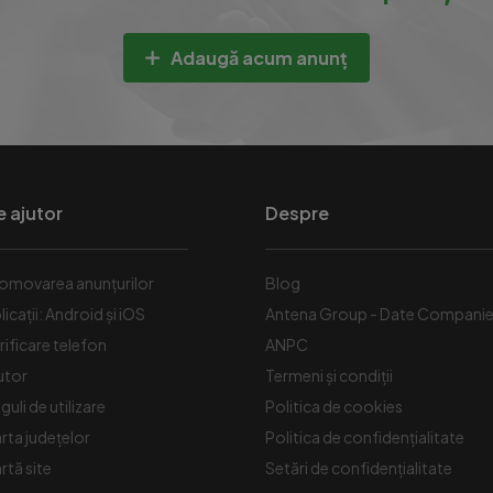
Adaugă acum anunț
e ajutor
Despre
omovarea anunțurilor
Blog
licații: Android și iOS
Antena Group - Date Compani
rificare telefon
ANPC
utor
Termeni și condiții
guli de utilizare
Politica de cookies
rta județelor
Politica de confidențialitate
rtă site
Setări de confidențialitate