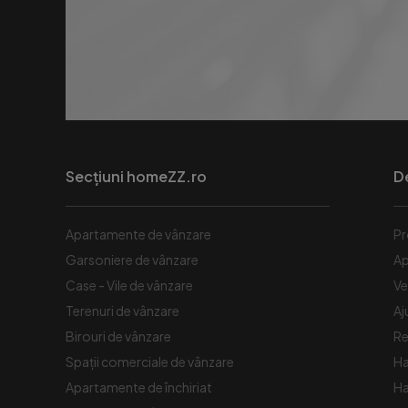
Secțiuni homeZZ.ro
D
Apartamente de vânzare
Pr
Garsoniere de vânzare
Ap
Case - Vile de vânzare
Ve
Terenuri de vânzare
Aj
Birouri de vânzare
Re
Spaţii comerciale de vânzare
Ha
Apartamente de închiriat
Ha