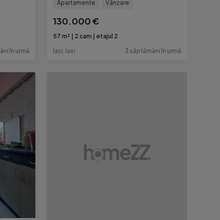
Apartamente
Vânzare
130.000 €
57 m²
2 cam
etajul 2
ni în urmă
Iasi, Iasi
3 săptămâni în urmă