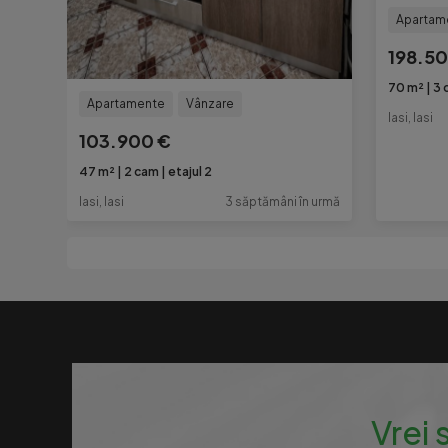
Apartam
198.50
70 m²
3 
Apartamente
Vânzare
Iasi, Iasi
103.900 €
47 m²
2 cam
etajul 2
Iasi, Iasi
3 săptămâni în urmă
Vrei 