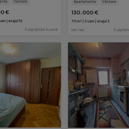
ente
Vânzare
Apartamente
Vânzare
00 €
130.000 €
cam
etajul 10
70 m²
3 cam
etajul 3
3 săptămâni în urmă
Iasi, Iasi
3 săptămâ