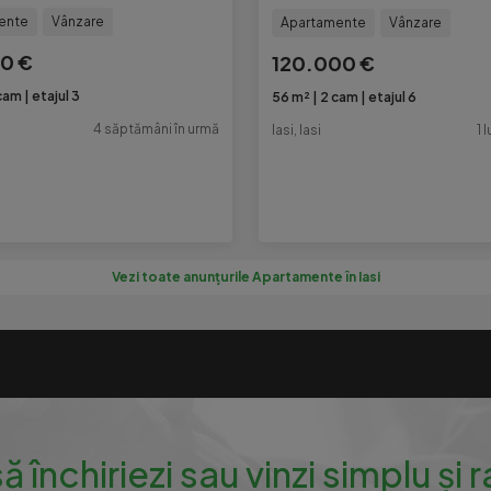
ente
Vânzare
Apartamente
Vânzare
0 €
120.000 €
cam
etajul 3
56 m²
2 cam
etajul 6
4 săptămâni în urmă
Iasi, Iasi
1 
Vezi toate anunțurile Apartamente în Iasi
să închiriezi sau vinzi simplu și 