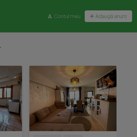
Contul meu
Adaugă anunț
.