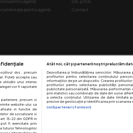
rvicii pentru agenții
SAL și SOL
cumentație pentru agenții
Contact
fidențiale
Atât noi, cât și partenerii noștri prelucrăm dat
zitivul dvs., precum
Dezvoltarea și îmbunătățirea serviciilor. Măsurarea 
profilurilor pentru selectarea conținutului perso
al. Puteți accepta sau
informațiilor de pe un dispozitiv. Crearea profilurilor
utilizării unui interes
profilurilor pentru selectarea publicității persona
legeri vor fi raportate
Urmărește-ne pe:
publicitate personalizată. Măsurarea performanței c
prin statistici sau combinații de date din surse diferi
a selecta conținutul. Utilizarea de date limitate p
te partenere, precum si
precise de geolocație și identificarea prin scanarea d
ermite website-ului sa
Listă parteneri (furnizori)
 afisate in functie de
elelor de socializare si
 art. 15-22 din GDPR in
pot fi exercitate prin
a tuturor Tehnologiilor
site este creat si administrat de Digital Antena Group. Toate drepturile rez
esarea informatiilor de