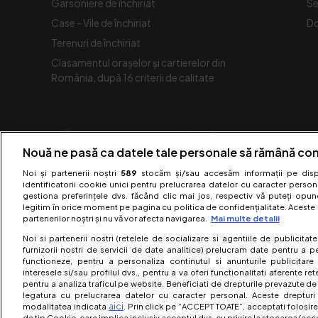
Garsoniere de închiriat
Se
Case - Vile de închiriat
Do
Terenuri de închiriat
Clasamentul orașelor și cartierelor din
România, după 16 criterii de calitate
Nouă ne pasă ca datele tale personale să rămână con
Noi și partenerii noștri
589
stocăm și/sau accesăm informații pe dispo
identificatorii cookie unici pentru prelucrarea datelor cu caracter person
gestiona preferințele dvs. făcând clic mai jos, respectiv vă puteți opune 
legitim în orice moment pe pagina cu politica de confidențialitate. Aceste a
partenerilor noștri și nu vă vor afecta navigarea.
Mai multe detalii
Noi si partenerii nostri (retelele de socializare si agentiile de publicita
furnizorii nostri de servicii de date analitice) prelucram date pentru a p
functioneze, pentru a personaliza continutul si anunturile publicitare
interesele si/sau profilul dvs., pentru a va oferi functionalitati aferente ret
pentru a analiza traficul pe website. Beneficiati de drepturile prevazute de
legatura cu prelucrarea datelor cu caracter personal. Aceste drepturi 
aici
modalitatea indicata
. Prin click pe “ACCEPT TOATE”, acceptati folosire
Acest 
de tip Cookie, care implica inclusiv acceptul dvs. cu privire la stocarea/acc