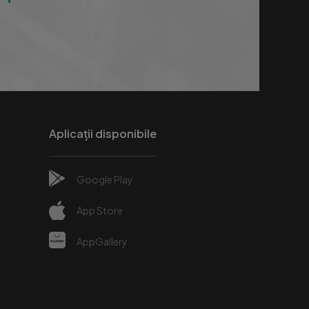
Aplicații disponibile
Google Play
e
App Store
AppGallery