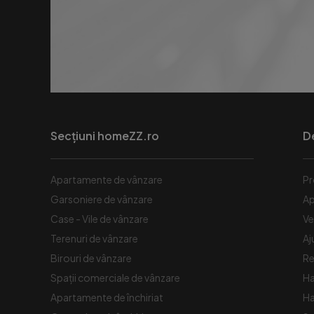
Secțiuni homeZZ.ro
D
Apartamente de vânzare
Pr
Garsoniere de vânzare
Ap
Case - Vile de vânzare
Ve
Terenuri de vânzare
Aj
Birouri de vânzare
Re
Spaţii comerciale de vânzare
Ha
Apartamente de închiriat
Ha