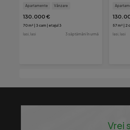
Apartamente
Vânzare
Apartam
130.000 €
130.0
70 m²
3 cam
etajul 3
57 m²
2 
Iasi, Iasi
3 săptămâni în urmă
Iasi, Iasi
Vrei 