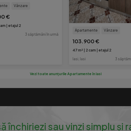
ente
Vânzare
00 €
cam
etajul 2
Apartamente
Vânzare
3 săptămâni în urmă
103.900 €
47 m²
2 cam
etajul 2
Iasi, Iasi
3 săptămâ
Vezi toate anunțurile Apartamente în Iasi
să închiriezi sau vinzi simplu și 