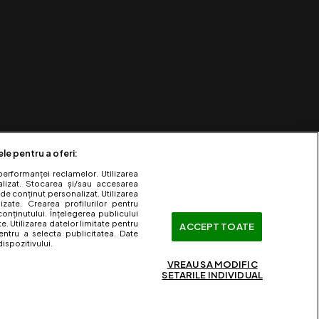
ele pentru a oferi:
performanței reclamelor. Utilizarea
nalizat. Stocarea și/sau accesarea
 de conținut personalizat. Utilizarea
lizate. Crearea profilurilor pentru
onținutului. Înțelegerea publicului
te. Utilizarea datelor limitate pentru
ACCEPT TOATE
entru a selecta publicitatea. Date
ispozitivului.
VREAU SA MODIFIC
SETARILE INDIVIDUAL
ervate.