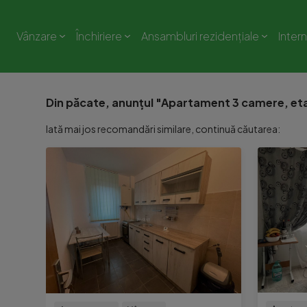
Vânzare
Închiriere
Ansambluri rezidențiale
Inter
Din păcate, anunțul "Apartament 3 camere, etaj
Iată mai jos recomandări similare, continuă căutarea: