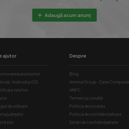
Adaugă acum anunț
e ajutor
Despre
omovarea anunțurilor
Blog
licații: Android și iOS
Antena Group - Date Compani
rificare telefon
ANPC
utor
Termeni și condiții
guli de utilizare
Politica de cookies
rta județelor
Politica de confidențialitate
rtă site
Setări de confidențialitate