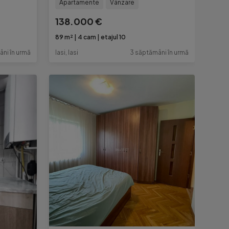
Apartamente
Vânzare
138.000 €
89 m²
4 cam
etajul 10
âni în urmă
Iasi, Iasi
3 săptămâni în urmă