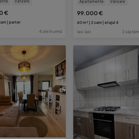
ente
Vânzare
Apartamente
Vânzare
0 €
99.000 €
cam
parter
60 m²
2 cam
etajul 4
4 zile în urmă
Iasi, Iasi
2 săptăm