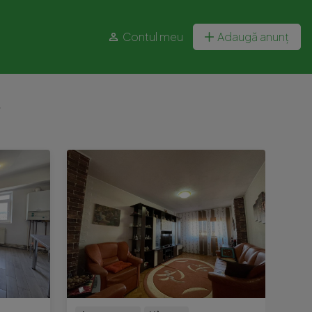
Contul meu
Adaugă anunț
.