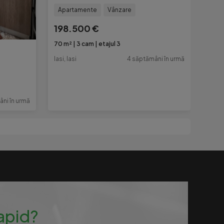
Apartamente
Vânzare
198.500 €
70 m²
3 cam
etajul 3
Iasi, Iasi
4 săptămâni în urmă
ni în urmă
rapid?