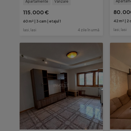
Apartam
Apartamente
Vânzare
80.00
115.000 €
42 m²
2 
60 m²
3 cam
etajul 1
Iasi, Iasi
Iasi, Iasi
4 zile în urmă