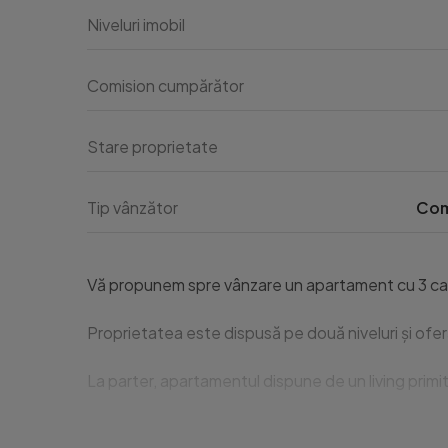
Niveluri imobil
Comision cumpărător
Stare proprietate
Tip vânzător
Com
Vă propunem spre vânzare un apartament cu 3 camere,
Proprietatea este dispusă pe două niveluri și oferă
La parter, apartamentul dispune de un living primit
Un avantaj important îl reprezintă curtea interioa