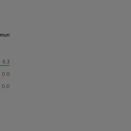
omun
8.3
0.0
0.0