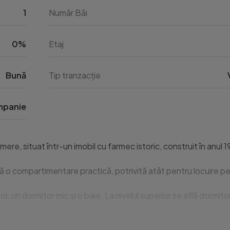
1
Număr Băi
0%
Etaj
Bună
Tip tranzacție
panie
 situat într-un imobil cu farmec istoric, construit în anul 1930
 o compartimentare practică, potrivită atât pentru locuire perm
or, un dormitor mic și o baie. La nivelul superior se află dormi
ră mică, ideală pentru momente de relaxare în aer liber. Curte