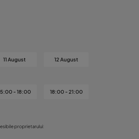
ntim și liniștit, chiar în centrul istoric al orașului.

entrală termică, AC, mașină de spălat haine, mașină de spălat v
e mai căutate zone ale Constanței, aproape de mare, restauran
. 

11 August
12 August
15:00 - 18:00
18:00 - 21:00
sibile proprietarului: