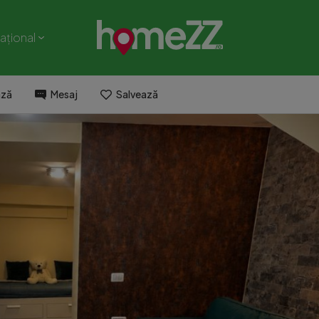
național
ază
Mesaj
Salvează