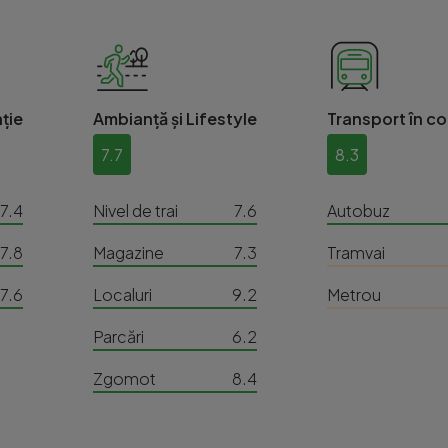
ție
Ambianță și Lifestyle
Transport în c
7.7
8.3
7.4
Nivel de trai
7.6
Autobuz
7.8
Magazine
7.3
Tramvai
7.6
Localuri
9.2
Metrou
Parcări
6.2
Zgomot
8.4