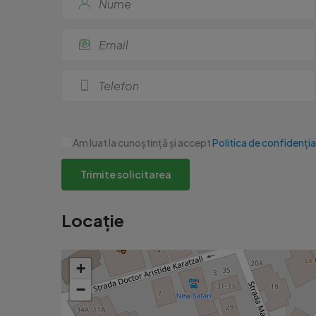
Am luat la cunoștință și accept
Politica de confidenția
Trimite solicitarea
Locație
+
−