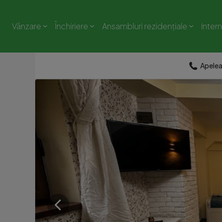
Vânzare
Închiriere
Ansambluri rezidențiale
Inter
Apele