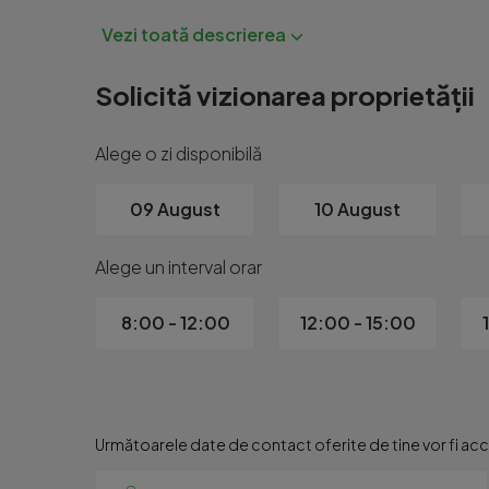
Imobilul are doar 4 apartamente, oferind un cadru mai i
Apartamentul se vinde complet mobilat și utilat (c
Solicită vizionarea proprietății
O proprietate rară, amplasată într-una dintre cel
Alege o zi disponibilă
Pentru mai multe detalii vă invităm să ne contactați
09 August
10 August
Id intern: P268708
Alege un interval orar
8:00 - 12:00
12:00 - 15:00
Următoarele date de contact oferite de tine vor fi acce