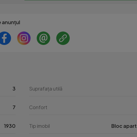
e anunțul
3
Suprafața utilă
7
Confort
1930
Tip imobil
Bloc apar