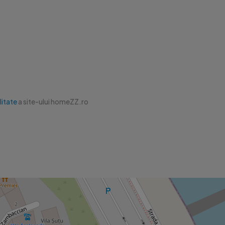
litate
a site-ului homeZZ.ro