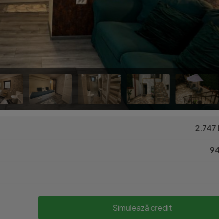
2.747 
94
Simulează credit