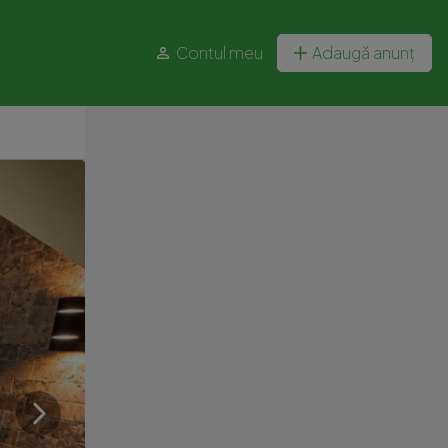
Contul meu
Adaugă anunț