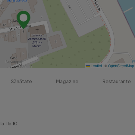
Leaflet
|
©
OpenStreetMap
Sănătate
Magazine
Restaurante
a 1 la 10