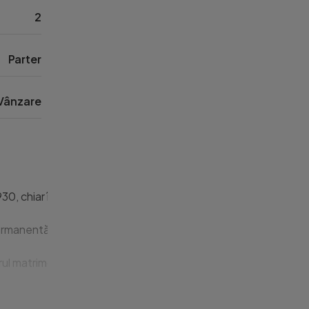
2
Parter
Vânzare
, chiar în zona Peninsulară a Constanței, la doar câțiva pași d
anentă, cât și pentru investiție în regim hotelier sau închirie
torul matrimonial, bucătăria și cea de-a doua baie. Apartamentul
a este în proprietate comună, cu acces folosit doar de un sing