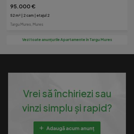
95.000 €
52 m²
2 cam
etajul 2
Targu Mures, Mures
Vezi toate anunțurile Apartamente în Targu Mures
Vrei să închiriezi sau
vinzi simplu și rapid?
Adaugă acum anunț