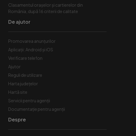
Clasamentul orașelor și cartierelor din
România, după 16 criterii de calitate
De ajutor
Promovarea anunțurilor
Aplicații: Android și iOS
Verificare telefon
Ajutor
Reguli de utilizare
Harta județelor
Hartă site
Servicii pentru agenții
Documentație pentru agenții
Despre