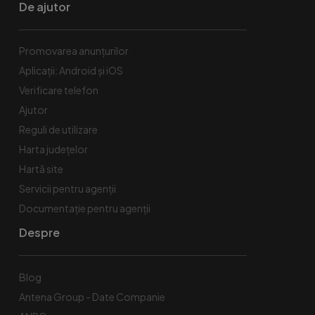
De ajutor
Promovarea anunțurilor
Aplicații: Android și iOS
Verificare telefon
Ajutor
Reguli de utilizare
Harta județelor
Hartă site
Servicii pentru agenții
Documentație pentru agenții
Despre
Blog
Antena Group - Date Companie