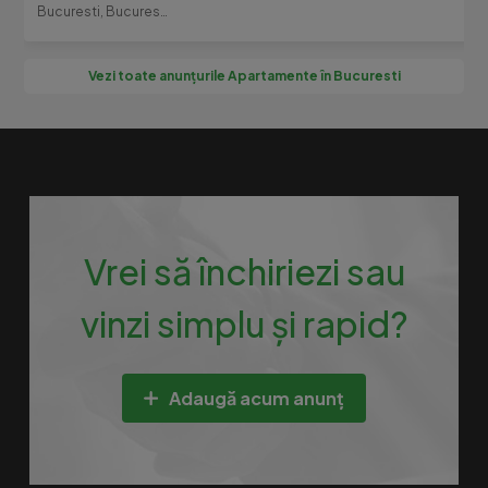
Bucuresti, Bucuresti-Ilfov
Vezi toate anunțurile Apartamente în Bucuresti
Vrei să închiriezi sau
vinzi simplu și rapid?
Adaugă acum anunț