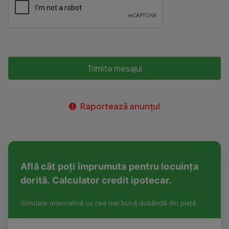
Trimite mesajul
Raportează anunțul
Află cât poți împrumuta pentru locuința
dorită. Calculator credit ipotecar.
Simulare orientativă cu cea mai bună dobândă din piață