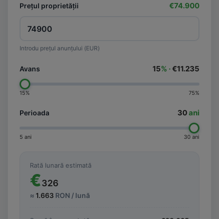
€74.900
Prețul proprietății
Introdu prețul anunțului (EUR)
15
% ·
€11.235
Avans
15%
75%
30
ani
Perioada
5 ani
30 ani
Rată lunară estimată
€
326
≈
1.663
RON / lună