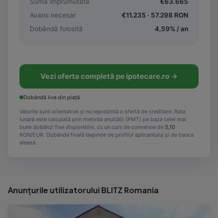
Sumă împrumutată
€
63.665
Avans necesar
€
11.235
·
57.298
RON
Dobândă folosită
4,59
% / an
Vezi oferta completă pe ipotecare.ro →
Dobândă live din piață
Valorile sunt orientative și nu reprezintă o ofertă de creditare. Rata
lunară este calculată prin metoda anuității (PMT) pe baza celei mai
bune dobânzi fixe disponibile, cu un curs de conversie de
5,10
RON/EUR. Dobânda finală depinde de profilul aplicantului și de banca
aleasă.
Anunțurile utilizatorului BLITZ Romania