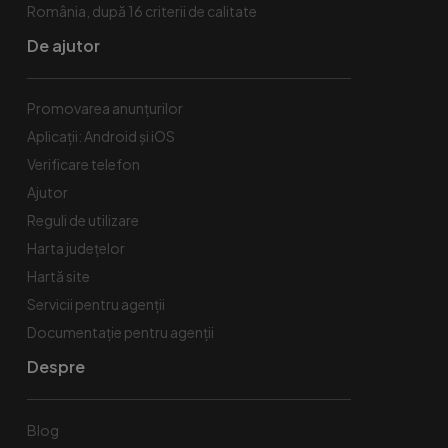
România, după 16 criterii de calitate
De ajutor
Promovarea anunțurilor
Aplicații: Android și iOS
Verificare telefon
Ajutor
Reguli de utilizare
Harta județelor
Hartă site
Servicii pentru agenții
Documentație pentru agenții
Despre
Blog