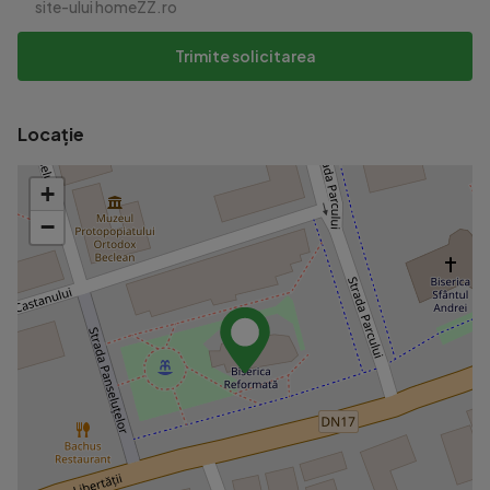
site-ului homeZZ.ro
Trimite solicitarea
Locație
+
−