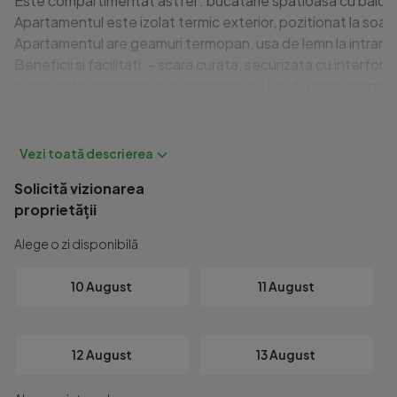
Este compartimentat astfel : bucatarie spatioasa cu balcon,2 
Apartamentul este izolat termic exterior, pozitionat la soare,
Apartamentul are geamuri termopan, usa de lemn la intrare si
Beneficii si facilitati: - scara curata, securizata cu interfon,zo
In imediata apropiere a apartamentului se afla scoli, magazine,
Pentru mai multe detalii si vizionari nu ezitati sa ne contactat
Cod ofertă / ID BLITZ: P143577

Id intern: P143577
Solicită vizionarea
proprietății
Alege o zi disponibilă
10 August
11 August
12 August
13 August