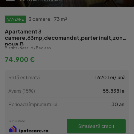
3 camere | 73 m²
VÂNZARE
Apartament 3
camere,63mp,decomandat,parter inalt,zona
noua,B
Bistrita-Nasaud / Beclean
74.900 €
Rată estimată
1.620 Lei/lună
Avans (15%)
55.838 lei
Perioada împrumutului
30 ani
Publicitate
Simulează credit