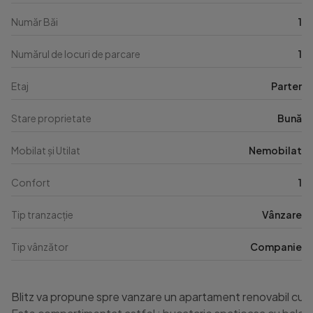
Număr Băi
1
Numărul de locuri de parcare
1
Etaj
Parter
Stare proprietate
Bună
Mobilat și Utilat
Nemobilat
Confort
1
Tip tranzacție
Vânzare
Tip vânzător
Companie
Blitz va propune spre vanzare un apartament renovabil cu 3