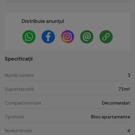
Distribuie anunțul
Specificații
Număr camere
3
Suprafața utilă
73 m²
Compartimentare
Decomandat
Tip imobil
Bloc apartamente
Niveluri imobil
4