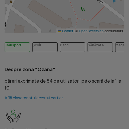
Leaflet
|
©
OpenStreetMap
contributors
Transport
Școli
Banci
Sănătate
Magazi
Despre zona "Ozana"
păreri exprimate de 54 de utilizatori, pe o scară de la 1 la
10
Află clasamentul acestui cartier