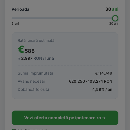
30
ani
Perioada
5 ani
30 ani
Rată lunară estimată
€
588
≈
2.997
RON / lună
Sumă împrumutată
€
114.749
Avans necesar
€
20.250
·
103.274
RON
Dobândă folosită
4,59
% / an
Vezi oferta completă pe ipotecare.ro →