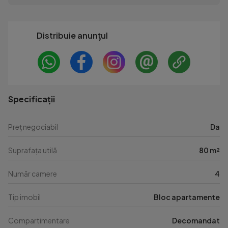
Distribuie anunțul
Specificații
Preț negociabil
Da
Suprafața utilă
80 m²
Număr camere
4
Tip imobil
Bloc apartamente
Compartimentare
Decomandat