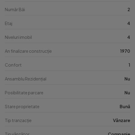
Număr Băi
2
Etaj
4
Niveluri imobil
4
An finalizare construcție
1970
Confort
1
Ansamblu Rezidențial
Nu
Posibilitate parcare
Nu
Stare proprietate
Bună
Tip tranzacție
Vânzare
Tip vânzător
Companie