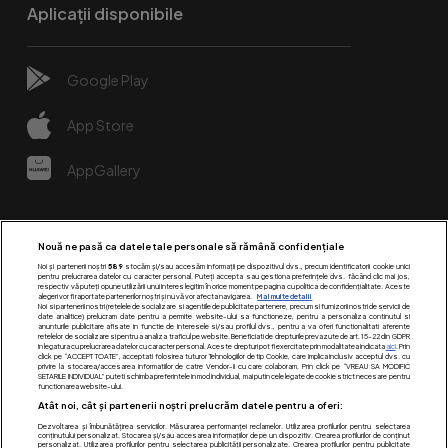
Aplicații disponibile
Google Play
App Store
AppGallery
Nouă ne pasă ca datele tale personale să rămână confidențiale
Noi și partenerii noștri
589
stocăm și/sau accesăm informații pe dispozitivul dvs., precum identificatorii cookie unici
pentru prelucrarea datelor cu caracter personal. Puteți accepta sau gestiona preferințele dvs. făcând clic mai jos,
respectiv vă puteți opune utilizării unui interes legitim în orice moment pe pagina cu politica de confidențialitate. Aceste
alegeri vor fi raportate partenerilor noștri și nu vă vor afecta navigarea.
Mai multe detalii
Noi si partenerii nostri (retelele de socializare si agentiile de publicitate partenere, precum si furnizorii nostri de servicii de
date analitice) prelucram date pentru a permite website-ului sa functioneze, pentru a personaliza continutul si
anunturile publicitare afisate in functie de interesele si/sau profilul dvs., pentru a va oferi functionalitati aferente
retelelor de socializare si pentru a analiza traficul pe website. Beneficiati de drepturile prevazute de art. 15-22 din GDPR
in legatura cu prelucrarea datelor cu caracter personal. Aceste drepturi pot fi exercitate prin modalitatea indicata
aici
. Prin
click pe “ACCEPT TOATE”, acceptati folosirea tuturor Tehnologiilor de tip Cookie, care implica inclusiv acceptul dvs. cu
Urmărește-ne pe:
privire la stocarea/accesarea informatiilor de catre Vendor-ii cu care colaboram. Prin click pe “VREAU SA MODIFIC
SETARILE INDIVIDUAL” puteti schimba preferintele in mod individual, mai putin cele legate de cookie strict necesare pentru
functionarea website-ului.
Atât noi, cât și partenerii noștri prelucrăm datele pentru a oferi:
Dezvoltarea și îmbunătățirea serviciilor. Măsurarea performanței reclamelor. Utilizarea profilurilor pentru selectarea
conținutului personalizat. Stocarea și/sau accesarea informațiilor de pe un dispozitiv. Crearea profilurilor de conținut
personalizat. Utilizarea profilurilor pentru selectarea publicității personalizate. Crearea profilurilor pentru publicitate