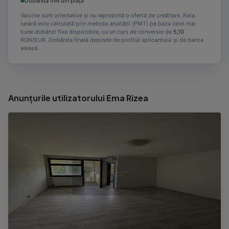
Dobândă live din piață
Valorile sunt orientative și nu reprezintă o ofertă de creditare. Rata
lunară este calculată prin metoda anuității (PMT) pe baza celei mai
bune dobânzi fixe disponibile, cu un curs de conversie de
5,10
RON/EUR. Dobânda finală depinde de profilul aplicantului și de banca
aleasă.
Anunțurile utilizatorului Ema Rizea