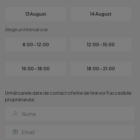
???? Pentru mai multe detalii sau vizionare, nu ezitați să mă
COMISION STANDARD
13 August
14 August
Alege un interval orar
8:00 - 12:00
12:00 - 15:00
15:00 - 18:00
18:00 - 21:00
Următoarele date de contact oferite de tine vor fi accesibile
proprietarului: