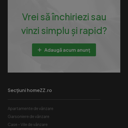
Vrei să închiriezi sau
vinzi simplu și rapid?
Adaugă acum anunț
Secțiuni homeZZ.ro
Apartamente de vânzare
Garsoniere de vânzare
Case - Vile de vânzare