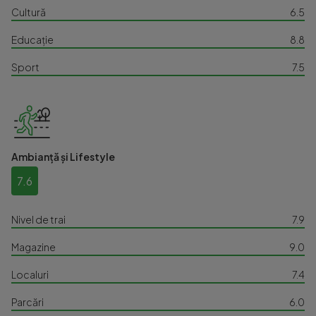
Cultură
6.5
Educație
8.8
Sport
7.5
Ambianță și Lifestyle
7.6
Nivel de trai
7.9
Magazine
9.0
Localuri
7.4
Parcări
6.0