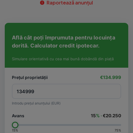
Raportează anunțul
Află cât poți împrumuta pentru locuința
dorită. Calculator credit ipotecar.
Simulare orientativă cu cea mai bună dobândă din piață
€134.999
Prețul proprietății
Introdu prețul anunțului (EUR)
15
% ·
€20.250
Avans
15%
75%