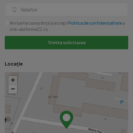
Am luat la cunoștință și accept
Politica de confidențialitate
a
site-ului homeZZ.ro
Trimite solicitarea
Locație
+
−