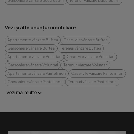
Garsoniere vânzare Bucuresti-if
Terenuri vânzare Bucuresti-if
Vezi și alte anunțuri imobiliare
Apartamente vânzare Buftea
Case-vile vânzare Buftea
Garsoniere vânzare Buftea
Terenuri vânzare Buftea
Apartamente vânzare Voluntari
Case-vile vânzare Voluntari
Garsoniere vânzare Voluntari
Terenuri vânzare Voluntari
Apartamente vânzare Pantelimon
Case-vile vânzare Pantelimon
Garsoniere vânzare Pantelimon
Terenuri vânzare Pantelimon
vezi mai multe