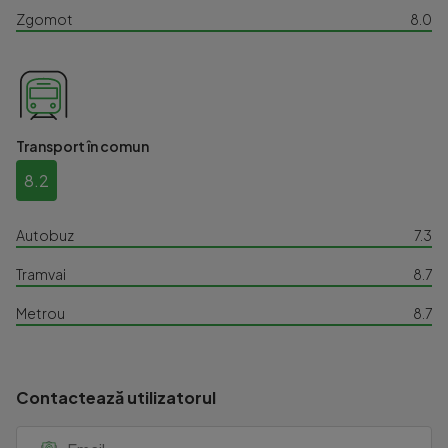
Zgomot
8.0
Transport în comun
8.2
Autobuz
7.3
Tramvai
8.7
Metrou
8.7
Contactează utilizatorul