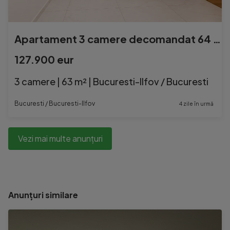
Apartament 3 camere decomandat 64 mp+ pivnita | Titan | R...
127.900 eur
3 camere | 63 m² | Bucuresti-Ilfov / Bucuresti
Bucuresti / Bucuresti-Ilfov
4 zile în urmă
Vezi mai multe anunțuri
Anunțuri similare