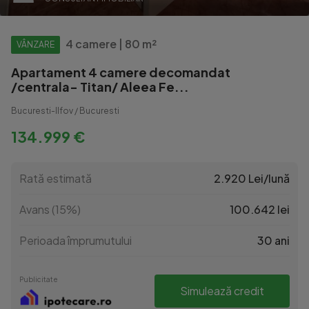
4 camere | 80 m²
VÂNZARE
Apartament 4 camere decomandat
/centrala- Titan/ Aleea Fe...
Bucuresti-Ilfov / Bucuresti
134.999 €
Rată estimată
2.920 Lei/lună
Avans (15%)
100.642 lei
Perioada împrumutului
30 ani
Publicitate
Simulează credit