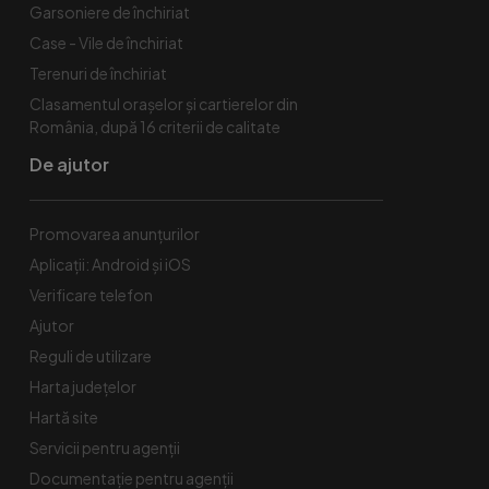
Garsoniere de închiriat
Case - Vile de închiriat
Terenuri de închiriat
Clasamentul orașelor și cartierelor din
România, după 16 criterii de calitate
De ajutor
Promovarea anunțurilor
Aplicații: Android și iOS
Verificare telefon
Ajutor
Reguli de utilizare
Harta județelor
Hartă site
Servicii pentru agenții
Documentație pentru agenții