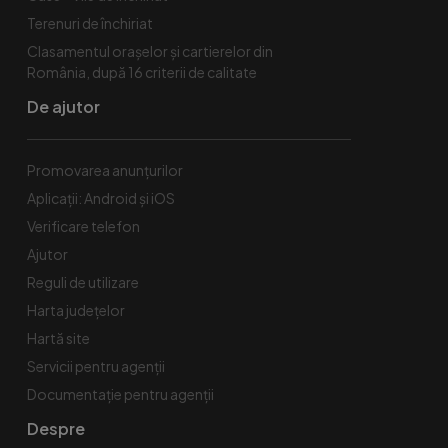
Terenuri de închiriat
Clasamentul orașelor și cartierelor din
România, după 16 criterii de calitate
De ajutor
Promovarea anunțurilor
Aplicații: Android și iOS
Verificare telefon
Ajutor
Reguli de utilizare
Harta județelor
Hartă site
Servicii pentru agenții
Documentație pentru agenții
Despre