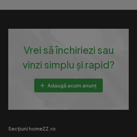
Vrei să închiriezi sau
vinzi simplu și rapid?
Adaugă acum anunț
Secțiuni homeZZ.ro