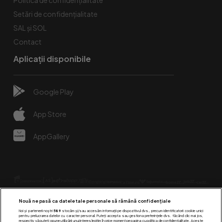
Setări de confidențialitate
SAL și SOL
Contact
Aplicații disponibile
Google Play
App Store
AppGallery
Nouă ne pasă ca datele tale personale să rămână confidențiale
Noi și partenerii noștri
589
stocăm și/sau accesăm informații pe dispozitivul dvs., precum identificatorii cookie unici
pentru prelucrarea datelor cu caracter personal. Puteți accepta sau gestiona preferințele dvs. făcând clic mai jos,
respectiv vă puteți opune utilizării unui interes legitim în orice moment pe pagina cu politica de confidențialitate. Aceste