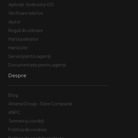
Aplicații: Android și iOS
Verificare telefon
Ajutor
Reguli de utilizare
Harta județelor
Hartă site
Servicii pentru agenții
Documentație pentru agenții
Despre
Blog
Antena Group - Date Companie
ANPC
Termeni și condiții
Politica de cookies
Politica de confidențialitate