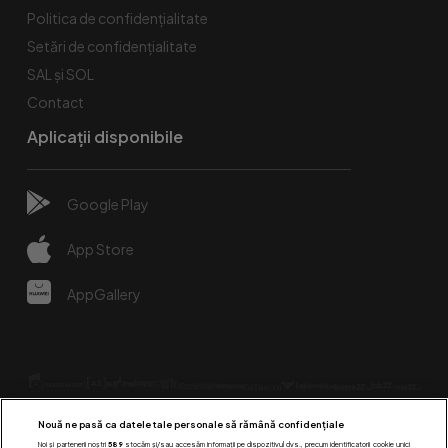
Politica de confidențialitate
Setări de confidențialitate
SAL și SOL
Contact
Aplicații disponibile
Google Play
App Store
AppGallery
Nouă ne pasă ca datele tale personale să rămână confidențiale
Noi și partenerii noștri
589
stocăm și/sau accesăm informații pe dispozitivul dvs., precum identificatorii cookie unici