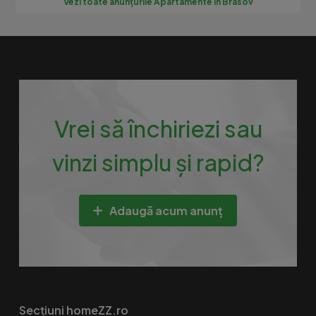
Vezi toate anunțurile Apartamente în Brasov
Vrei să închiriezi sau
vinzi simplu și rapid?
Adaugă acum anunț
Secțiuni homeZZ.ro