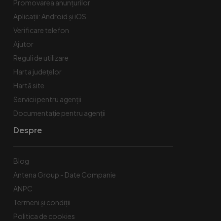
Promovarea anunțurilor
Aplicații: Android și iOS
Verificare telefon
Ajutor
Reguli de utilizare
Harta județelor
Hartă site
Servicii pentru agenții
Documentație pentru agenții
Despre
Blog
Antena Group - Date Companie
ANPC
Termeni și condiții
Politica de cookies