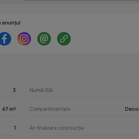
e anunțul
3
Număr Băi
67 m²
Compartimentare
Deco
1
An finalizare construcție