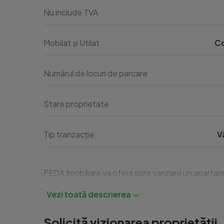
Nu include TVA
Mobilat și Utilat
C
Numărul de locuri de parcare
Stare proprietate
Tip tranzacție
V
FEDA Imobiliare va ofera spre vanzare un apartame
Solicită vizionarea proprietății