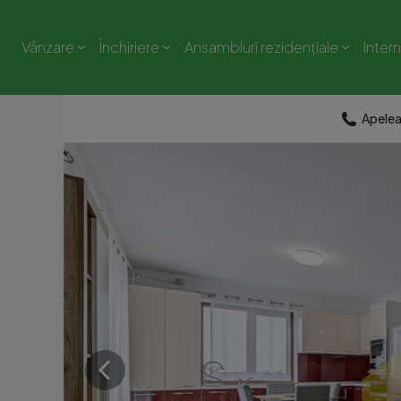
Vânzare
Închiriere
Ansambluri rezidențiale
Inter
Apele