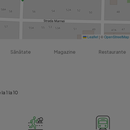
Leaflet
|
©
OpenStreetMap
Sănătate
Magazine
Restaurante
la 1 la 10