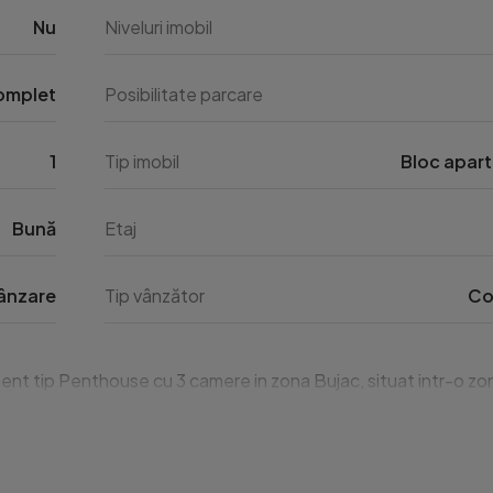
Nu
Niveluri imobil
omplet
Posibilitate parcare
1
Tip imobil
Bloc apar
Bună
Etaj
ânzare
Tip vânzător
Co
nt tip Penthouse cu 3 camere in zona Bujac, situat intr-o zon