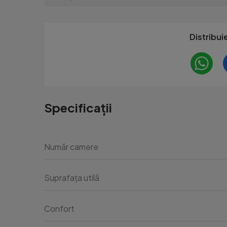
Distribui
Specificații
Număr camere
Suprafața utilă
Confort