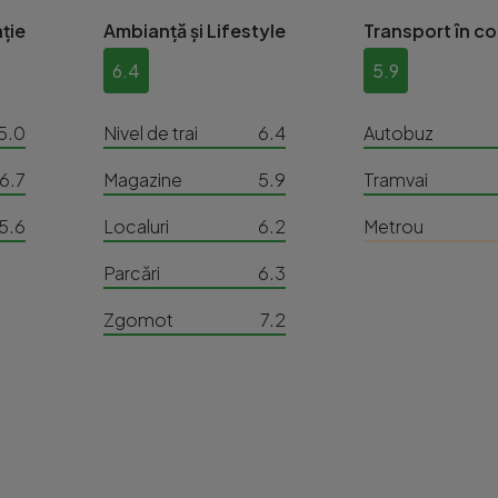
ție
Ambianță și Lifestyle
Transport în c
6.4
5.9
5.0
Nivel de trai
6.4
Autobuz
6.7
Magazine
5.9
Tramvai
5.6
Localuri
6.2
Metrou
Parcări
6.3
Zgomot
7.2