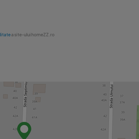
litate
a site-ului homeZZ.ro