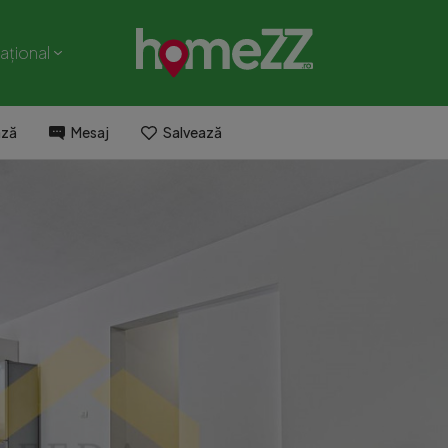
național
ază
Mesaj
Salvează