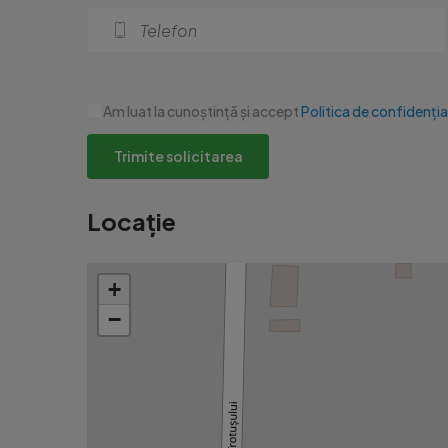
Am luat la cunoștință și accept
Politica de confidenția
Trimite solicitarea
Locație
+
−