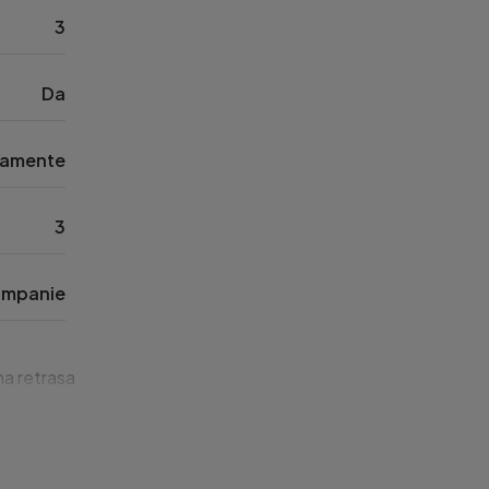
3
Da
tamente
3
mpanie
a retrasa, departe de zgomotul orasului cu loc de parcare pri