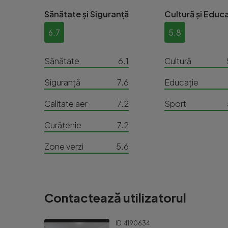
Sănătate și Siguranță
Cultură și Educa
6.7
5.8
Sănătate
6.1
Cultură
Siguranță
7.6
Educație
Calitate aer
7.2
Sport
Curățenie
7.2
Zone verzi
5.6
Contactează utilizatorul
ID: 4190634