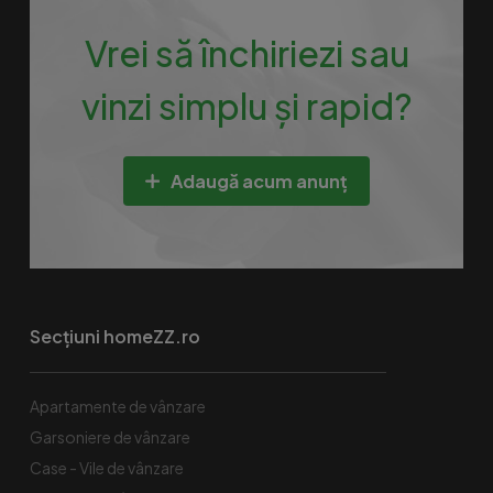
Vrei să închiriezi sau
vinzi simplu și rapid?
Adaugă acum anunț
Secțiuni homeZZ.ro
Apartamente de vânzare
Garsoniere de vânzare
Case - Vile de vânzare