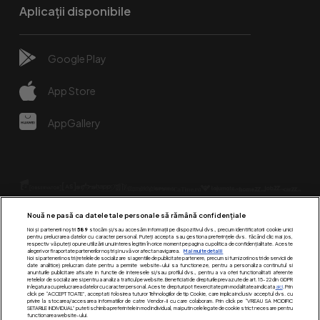
Aplicații disponibile
Google Play
App Store
AppGallery
Nouă ne pasă ca datele tale personale să rămână confidențiale
Noi și partenerii noștri
589
stocăm și/sau accesăm informații pe dispozitivul dvs., precum identificatorii cookie unici
pentru prelucrarea datelor cu caracter personal. Puteți accepta sau gestiona preferințele dvs. făcând clic mai jos,
respectiv vă puteți opune utilizării unui interes legitim în orice moment pe pagina cu politica de confidențialitate. Aceste
alegeri vor fi raportate partenerilor noștri și nu vă vor afecta navigarea.
Mai multe detalii
Urmărește-ne pe:
Noi si partenerii nostri (retelele de socializare si agentiile de publicitate partenere, precum si furnizorii nostri de servicii de
date analitice) prelucram date pentru a permite website-ului sa functioneze, pentru a personaliza continutul si
anunturile publicitare afisate in functie de interesele si/sau profilul dvs., pentru a va oferi functionalitati aferente
retelelor de socializare si pentru a analiza traficul pe website. Beneficiati de drepturile prevazute de art. 15-22 din GDPR
in legatura cu prelucrarea datelor cu caracter personal. Aceste drepturi pot fi exercitate prin modalitatea indicata
aici
. Prin
click pe “ACCEPT TOATE”, acceptati folosirea tuturor Tehnologiilor de tip Cookie, care implica inclusiv acceptul dvs. cu
privire la stocarea/accesarea informatiilor de catre Vendor-ii cu care colaboram. Prin click pe “VREAU SA MODIFIC
SETARILE INDIVIDUAL” puteti schimba preferintele in mod individual, mai putin cele legate de cookie strict necesare pentru
functionarea website-ului.