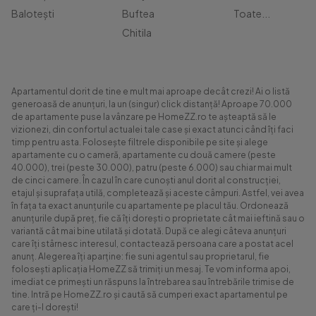
Balotești
Buftea
Toate...
Chitila
Apartamentul dorit de tine e mult mai aproape decât crezi! Ai o listă
generoasă de anunțuri, la un (singur) click distanță! Aproape 70.000
de apartamente puse la vânzare pe HomeZZ.ro te așteaptă să le
vizionezi, din confortul actualei tale case și exact atunci când îți faci
timp pentru asta. Folosește filtrele disponibile pe site și alege
apartamente cu o cameră, apartamente cu două camere (peste
40.000), trei (peste 30.000), patru (peste 6.000) sau chiar mai mult
de cinci camere. În cazul în care cunoști anul dorit al construcției,
etajul și suprafața utilă, completează și aceste câmpuri. Astfel, vei avea
în fața ta exact anunțurile cu apartamente pe placul tău. Ordonează
anunțurile după preț, fie că îți dorești o proprietate cât mai ieftină sau o
variantă cât mai bine utilată și dotată. După ce alegi câteva anunțuri
care îți stârnesc interesul, contactează persoana care a postat acel
anunț. Alegerea îți aparține: fie suni agentul sau proprietarul, fie
folosești aplicația HomeZZ să trimiți un mesaj. Te vom informa apoi,
imediat ce primești un răspuns la întrebarea sau întrebările trimise de
tine. Intră pe HomeZZ.ro și caută să cumperi exact apartamentul pe
care ți-l dorești!