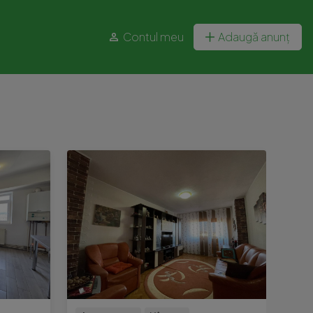
Contul meu
Adaugă anunț