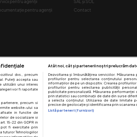
rvicii pentru agenții
SAL și SOL
cumentație pentru agenții
Contact
fidențiale
Atât noi, cât și partenerii noștri prelucrăm dat
zitivul dvs., precum
Dezvoltarea și îmbunătățirea serviciilor. Măsurarea 
profilurilor pentru selectarea conținutului perso
al. Puteți accepta sau
informațiilor de pe un dispozitiv. Crearea profilurilor
utilizării unui interes
profilurilor pentru selectarea publicității persona
legeri vor fi raportate
Urmărește-ne pe:
publicitate personalizată. Măsurarea performanței c
prin statistici sau combinații de date din surse diferi
a selecta conținutul. Utilizarea de date limitate p
te partenere, precum si
precise de geolocație și identificarea prin scanarea d
ermite website-ului sa
Listă parteneri (furnizori)
 afisate in functie de
elelor de socializare si
 art. 15-22 din GDPR in
pot fi exercitate prin
a tuturor Tehnologiilor
site este creat si administrat de Digital Antena Group. Toate drepturile rez
esarea informatiilor de