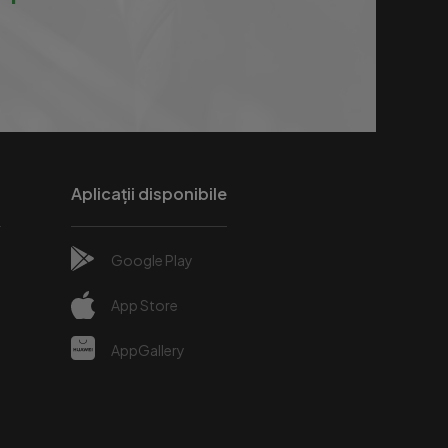
Aplicații disponibile
Google Play
e
App Store
AppGallery