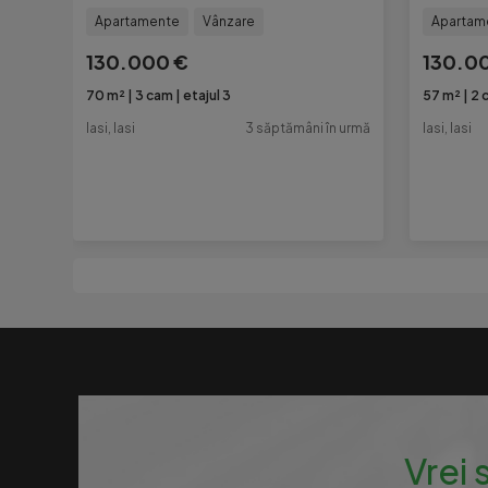
Apartamente
Vânzare
Apartam
130.000 €
130.0
70 m²
3 cam
etajul 3
57 m²
2 
Iasi, Iasi
3 săptămâni în urmă
Iasi, Iasi
Vrei 