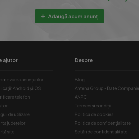
Adaugă acum anunț
e ajutor
Despre
omovarea anunțurilor
Blog
licații: Android și iOS
Antena Group - Date Compani
rificare telefon
ANPC
utor
Termeni și condiții
guli de utilizare
Politica de cookies
rta județelor
Politica de confidențialitate
rtă site
Setări de confidențialitate