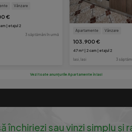
ente
Vânzare
00 €
cam
etajul 2
Apartamente
Vânzare
3 săptămâni în urmă
103.900 €
47 m²
2 cam
etajul 2
Iasi, Iasi
3 săptămâ
Vezi toate anunțurile Apartamente în Iasi
să închiriezi sau vinzi simplu și 