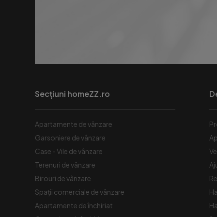
Secțiuni homeZZ.ro
D
Apartamente de vânzare
Pr
Garsoniere de vânzare
Ap
Case - Vile de vânzare
Ve
Terenuri de vânzare
Aj
Birouri de vânzare
Re
Spaţii comerciale de vânzare
Ha
Apartamente de închiriat
Ha