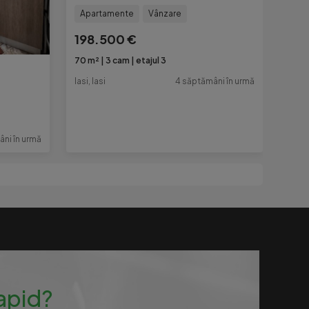
Apartamente
Vânzare
198.500 €
70 m²
3 cam
etajul 3
Iasi, Iasi
4 săptămâni în urmă
ni în urmă
rapid?