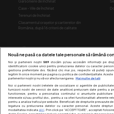
Garsoniere de închiriat
Se
Case - Vile de închiriat
Do
Terenuri de închiriat
Clasamentul orașelor și cartierelor din
România, după 16 criterii de calitate
Nouă ne pasă ca datele tale personale să rămână con
Noi și partenerii noștri
589
stocăm și/sau accesăm informații pe dispo
identificatorii cookie unici pentru prelucrarea datelor cu caracter person
gestiona preferințele dvs. făcând clic mai jos, respectiv vă puteți opune 
legitim în orice moment pe pagina cu politica de confidențialitate. Aceste a
partenerilor noștri și nu vă vor afecta navigarea.
Mai multe detalii
Noi si partenerii nostri (retelele de socializare si agentiile de publicita
furnizorii nostri de servicii de date analitice) prelucram date pentru a p
functioneze, pentru a personaliza continutul si anunturile publicitare
interesele si/sau profilul dvs., pentru a va oferi functionalitati aferente ret
pentru a analiza traficul pe website. Beneficiati de drepturile prevazute de
legatura cu prelucrarea datelor cu caracter personal. Aceste drepturi 
aici
modalitatea indicata
. Prin click pe “ACCEPT TOATE”, acceptati folosire
Acest 
de tip Cookie, care implica inclusiv acceptul dvs. cu privire la stocarea/acc