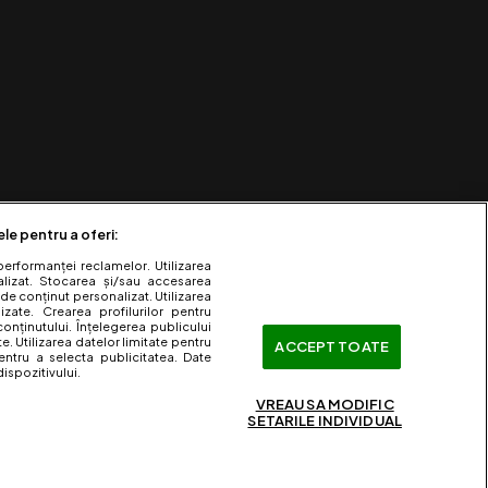
ele pentru a oferi:
performanței reclamelor. Utilizarea
nalizat. Stocarea și/sau accesarea
 de conținut personalizat. Utilizarea
lizate. Crearea profilurilor pentru
onținutului. Înțelegerea publicului
te. Utilizarea datelor limitate pentru
ACCEPT TOATE
entru a selecta publicitatea. Date
ispozitivului.
VREAU SA MODIFIC
SETARILE INDIVIDUAL
ervate.