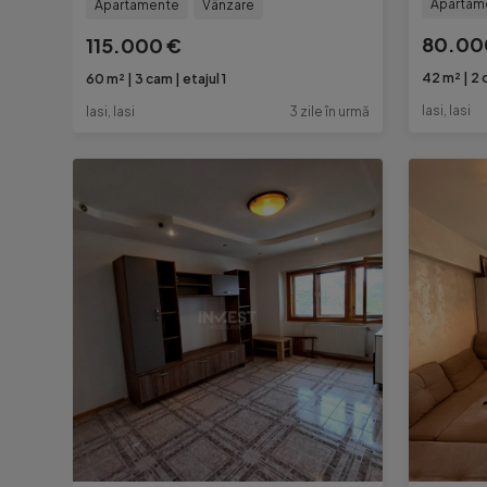
Apartam
Apartamente
Vânzare
80.00
115.000 €
42 m²
2 
60 m²
3 cam
etajul 1
Iasi, Iasi
Iasi, Iasi
3 zile în urmă