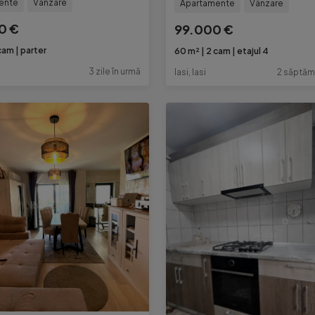
ente
Vânzare
Apartamente
Vânzare
0 €
99.000 €
cam
parter
60 m²
2 cam
etajul 4
3 zile în urmă
Iasi, Iasi
2 săptăm