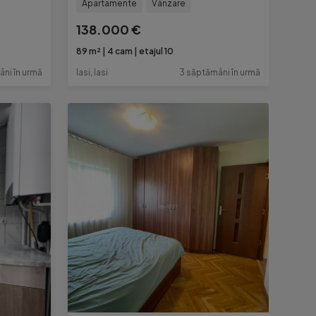
Apartamente
Vânzare
138.000 €
89 m²
4 cam
etajul 10
âni în urmă
Iasi, Iasi
3 săptămâni în urmă