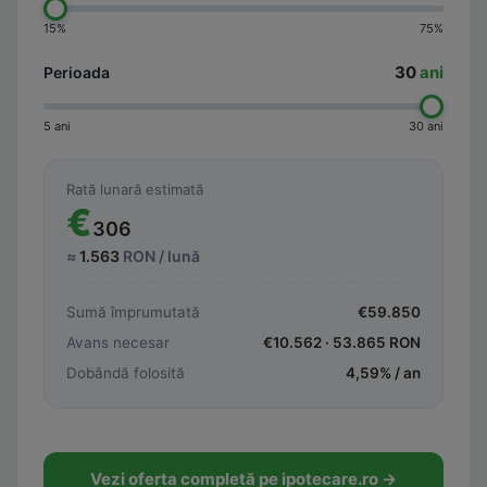
15%
75%
30
ani
Perioada
5 ani
30 ani
Rată lunară estimată
€
306
≈
1.563
RON / lună
Sumă împrumutată
€
59.850
Avans necesar
€
10.562
·
53.865
RON
Dobândă folosită
4,59
% / an
Vezi oferta completă pe ipotecare.ro →