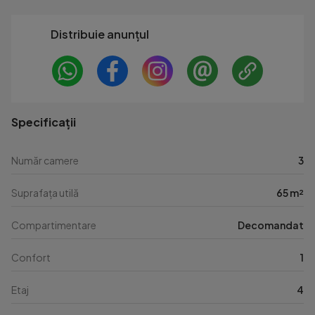
Distribuie anunțul
Specificații
Număr camere
3
Suprafața utilă
65 m²
Compartimentare
Decomandat
Confort
1
Etaj
4