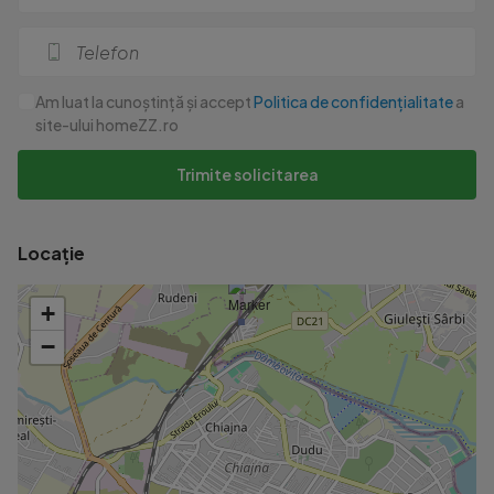
Am luat la cunoștință și accept
Politica de confidențialitate
a
site-ului homeZZ.ro
Trimite solicitarea
×
Staţii de tren
Gara Chiajna
aprox. 2.9
Locație
kilometri
+
−