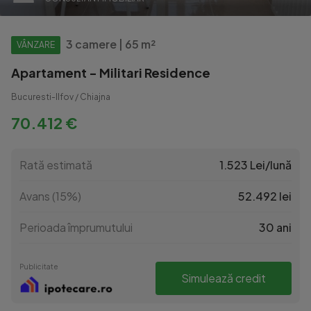
3 camere | 65 m²
VÂNZARE
Apartament - Militari Residence
Bucuresti-Ilfov / Chiajna
70.412 €
Rată estimată
1.523 Lei/lună
Avans (15%)
52.492 lei
Perioada împrumutului
30 ani
Publicitate
Simulează credit