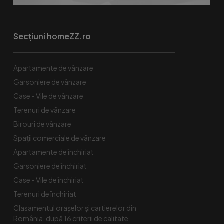
Secțiuni homeZZ.ro
Apartamente de vânzare
Garsoniere de vânzare
Case - Vile de vânzare
Terenuri de vânzare
Birouri de vânzare
Spaţii comerciale de vânzare
Apartamente de închiriat
Garsoniere de închiriat
Case - Vile de închiriat
Terenuri de închiriat
Clasamentul orașelor și cartierelor din
România, după 16 criterii de calitate