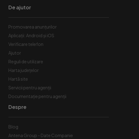
De ajutor
Promovarea anunțurilor
Aplicații: Android și iOS
Verificare telefon
Ajutor
Reguli de utilizare
Harta județelor
Hartă site
Servicii pentru agenții
Documentație pentru agenții
Despre
Blog
Antena Group - Date Companie