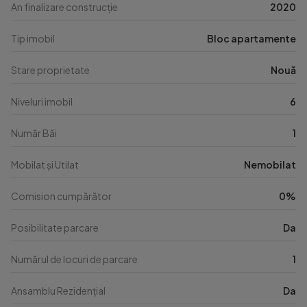
An finalizare construcție
2020
Tip imobil
Bloc apartamente
Stare proprietate
Nouă
Niveluri imobil
6
Număr Băi
1
Mobilat și Utilat
Nemobilat
Comision cumpărător
0%
Posibilitate parcare
Da
Numărul de locuri de parcare
1
Ansamblu Rezidențial
Da