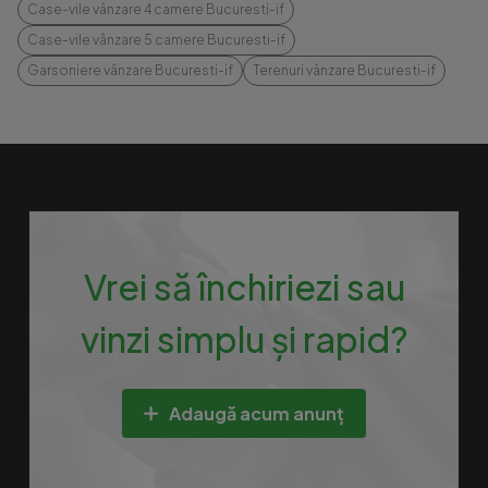
Case-vile vânzare 4 camere Bucuresti-if
Case-vile vânzare 5 camere Bucuresti-if
Garsoniere vânzare Bucuresti-if
Terenuri vânzare Bucuresti-if
Vrei să închiriezi sau
vinzi simplu și rapid?
Adaugă acum anunț