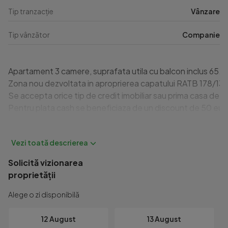
Tip tranzacție
Vânzare
Tip vânzător
Companie
Apartament 3 camere, suprafata utila cu balcon inclus 65.5mp,
Zona nou dezvoltata in aproprierea capatului RATB 178/138/27
Se accepta orice tip de credit imobiliar sau prima casa de la
Pentru plata cash se beneficiaza de un discount de 50 eur
Relatii la tel 0723.013.946 sau 0722.166.933
Solicită vizionarea
proprietății
Alege o zi disponibilă
12 August
13 August