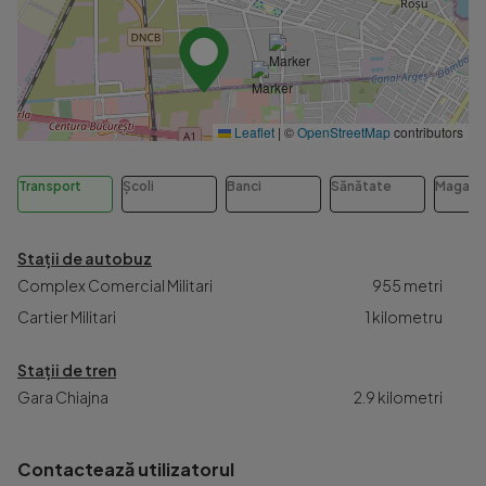
Leaflet
|
©
OpenStreetMap
contributors
Transport
Școli
Banci
Sănătate
Magazi
Staţii de autobuz
Complex Comercial Militari
955 metri
Cartier Militari
1 kilometru
Staţii de tren
Gara Chiajna
2.9 kilometri
Contactează utilizatorul