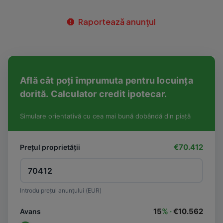
Raportează anunțul
Află cât poți împrumuta pentru locuința
dorită. Calculator credit ipotecar.
Simulare orientativă cu cea mai bună dobândă din piață
€70.412
Prețul proprietății
Introdu prețul anunțului (EUR)
15
% ·
€10.562
Avans