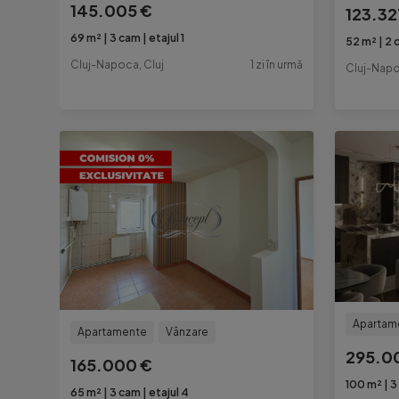
145.005 €
123.32
69 m²
3 cam
etajul 1
52 m²
2 
Cluj-Napoca, Cluj
1 zi în urmă
Cluj-Napo
Apartam
Apartamente
Vânzare
295.0
165.000 €
100 m²
3
65 m²
3 cam
etajul 4