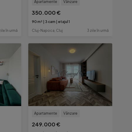
Apartamente
Vânzare
350.000 €
90 m²
3 cam
etajul 1
zile în urmă
Cluj-Napoca, Cluj
3 zile în urmă
Apartamente
Vânzare
249.000 €