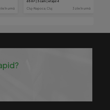
65 m²
3 cam
etajul 4
zile în urmă
Cluj-Napoca, Cluj
3 zile în urmă
rapid?