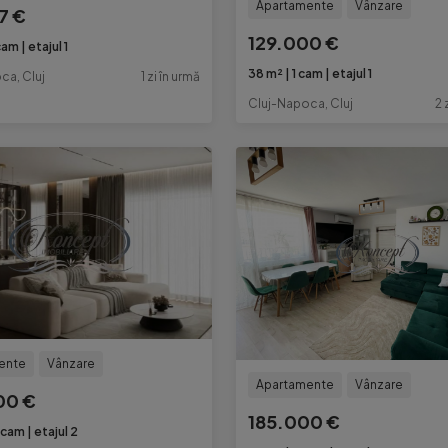
Apartamente
Vânzare
7 €
129.000 €
cam
etajul 1
38 m²
1 cam
etajul 1
ca, Cluj
1 zi în urmă
Cluj-Napoca, Cluj
2 
ente
Vânzare
Apartamente
Vânzare
00 €
185.000 €
 cam
etajul 2