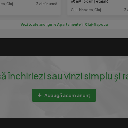
68 m²
3 cam
etajul 6
ca, Cluj
3 zile în urmă
Cluj-Napoca, Cluj
3 
Vezi toate anunțurile Apartamente în Cluj-Napoca
să închiriezi sau vinzi simplu și 
Adaugă acum anunț