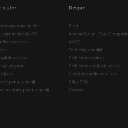
e ajutor
Despre
omovarea anunțurilor
Blog
licații: Android și iOS
Antena Group - Date Compani
rificare telefon
ANPC
utor
Termeni și condiții
guli de utilizare
Politica de cookies
rta județelor
Politica de confidențialitate
rtă site
Setări de confidențialitate
rvicii pentru agenții
SAL și SOL
cumentație pentru agenții
Contact