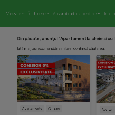
Vânzare
Închiriere
Ansambluri rezidențiale
Inter
Din păcate, anunțul "Apartament la cheie si cu l
Iată mai jos recomandări similare, continuă căutarea:
Apartamente
Vânzare
Apartam