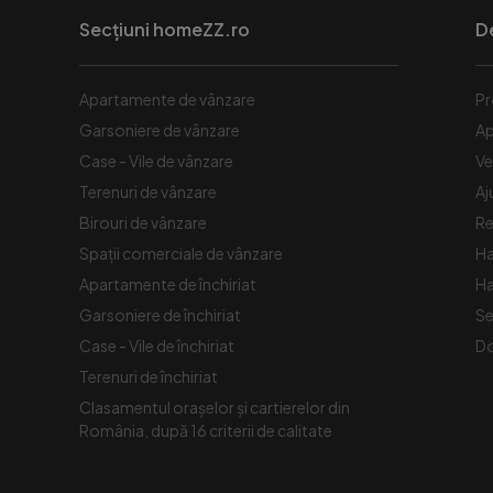
Secțiuni homeZZ.ro
D
Apartamente de vânzare
Pr
Garsoniere de vânzare
Ap
Case - Vile de vânzare
Ve
Terenuri de vânzare
Aj
Birouri de vânzare
Re
Spaţii comerciale de vânzare
Ha
Apartamente de închiriat
Ha
Garsoniere de închiriat
Se
Case - Vile de închiriat
Do
Terenuri de închiriat
Clasamentul orașelor și cartierelor din
România, după 16 criterii de calitate