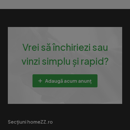
Vrei să închiriezi sau
vinzi simplu și rapid?
Adaugă acum anunț
Secțiuni homeZZ.ro