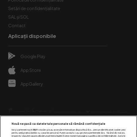
Setări de confidențialitate
SAL și SOL
Contact
Aplicații disponibile
Google Play
App Store
AppGallery
Nouă ne pasă ca datele tale personale să rămână confidențiale
Noi și partenerii noștri
589
stocăm și/sau accesăm informații pe dispozitivul dvs., precum identificatorii cookie unici
pentru prelucrarea datelor cu caracter personal. Puteți accepta sau gestiona preferințele dvs. făcând clic mai jos,
respectiv vă puteți opune utilizării unui interes legitim în orice moment pe pagina cu politica de confidențialitate. Aceste