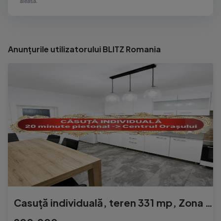
aleasă.
Anunțurile utilizatorului BLITZ Romania
Casuță individuală, teren 331 mp, Zona Semicentrala