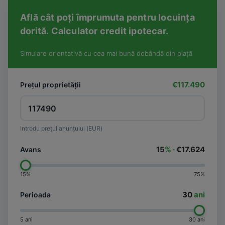
Află cât poți împrumuta pentru locuința
dorită. Calculator credit ipotecar.
Simulare orientativă cu cea mai bună dobândă din piață
€117.490
Prețul proprietății
Introdu prețul anunțului (EUR)
15
% ·
€17.624
Avans
15%
75%
30
ani
Perioada
5 ani
30 ani