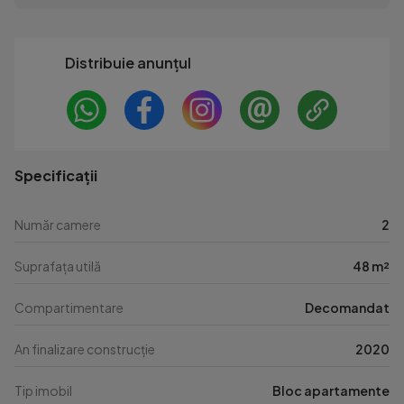
Distribuie anunțul
Specificații
Număr camere
2
Suprafața utilă
48 m²
Compartimentare
Decomandat
An finalizare construcție
2020
Tip imobil
Bloc apartamente