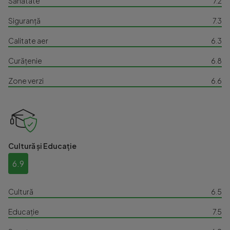
Sănătate
7.2
Siguranță
7.3
Calitate aer
6.3
Curățenie
6.8
Zone verzi
6.6
Cultură și Educație
6.9
Cultură
6.5
Educație
7.5