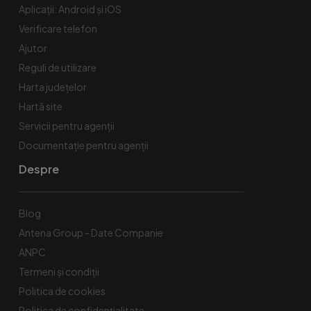
Aplicații: Android și iOS
Verificare telefon
Ajutor
Reguli de utilizare
Harta județelor
Hartă site
Servicii pentru agenții
Documentație pentru agenții
Despre
Blog
Antena Group - Date Companie
ANPC
Termeni și condiții
Politica de cookies
Politica de confidențialitate