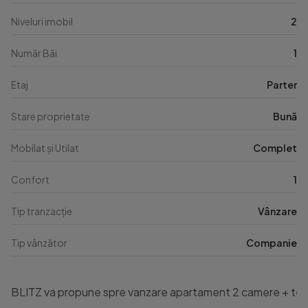
Niveluri imobil
2
Număr Băi
1
Etaj
Parter
Stare proprietate
Bună
Mobilat și Utilat
Complet
Confort
1
Tip tranzacție
Vânzare
Tip vânzător
Companie
BLITZ va propune spre vanzare apartament 2 camere + teras