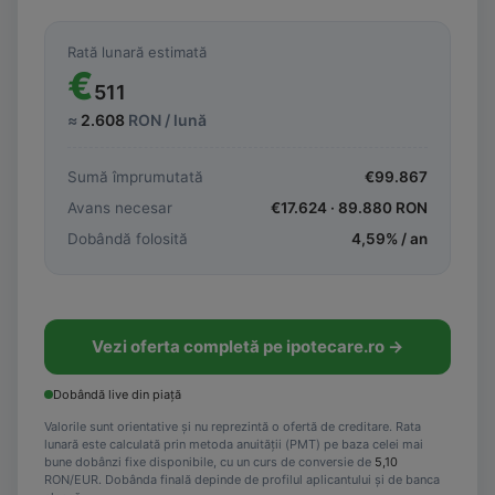
Rată lunară estimată
€
511
≈
2.608
RON / lună
Sumă împrumutată
€
99.867
Avans necesar
€
17.624
·
89.880
RON
Dobândă folosită
4,59
% / an
Vezi oferta completă pe ipotecare.ro →
Dobândă live din piață
Valorile sunt orientative și nu reprezintă o ofertă de creditare. Rata
lunară este calculată prin metoda anuității (PMT) pe baza celei mai
bune dobânzi fixe disponibile, cu un curs de conversie de
5,10
RON/EUR. Dobânda finală depinde de profilul aplicantului și de banca