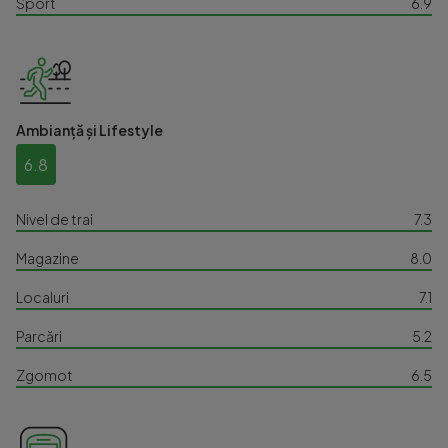
Sport
6.9
Ambianță și Lifestyle
6.8
Nivel de trai
7.3
Magazine
8.0
Localuri
7.1
Parcări
5.2
Zgomot
6.5