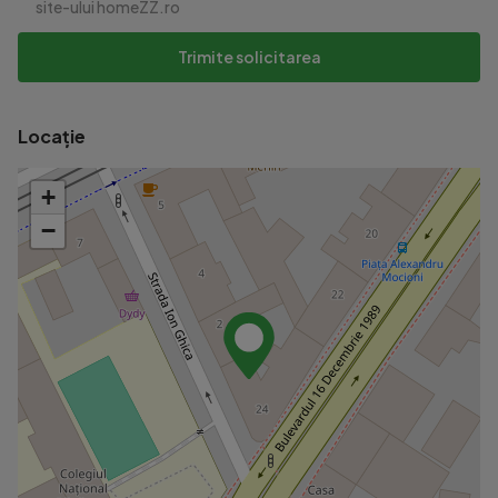
site-ului homeZZ.ro
Trimite solicitarea
Locație
+
−