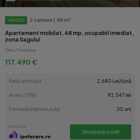
2 camere | 48 m²
VÂNZARE
Apartament mobilat, 48 mp, ocupabil imediat,
zona Sagului
Timis / Timisoara
117.490 €
Rată estimată
2.680 Lei/lună
Avans (15%)
92.347 lei
Perioada împrumutului
30 ani
Publicitate
Simulează credit