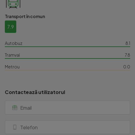
Transport în comun
7.9
Autobuz
8.1
Tramvai
7.8
Metrou
0.0
Contactează utilizatorul