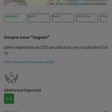
Leaflet
|
©
OpenStreetMap
contributors
Transport
Școli
Banci
Sănătate
Magazi
Despre zona "Sagului"
păreri exprimate de 320 de utilizatori, pe o scară de la 1 la
10
Află clasamentul acestui cartier
Sănătate și Siguranță
6.8