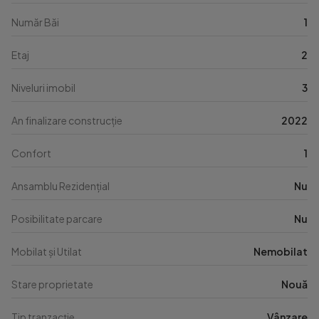
Număr Băi
1
Etaj
2
Niveluri imobil
3
An finalizare construcție
2022
Confort
1
Ansamblu Rezidențial
Nu
Posibilitate parcare
Nu
Mobilat și Utilat
Nemobilat
Stare proprietate
Nouă
Tip tranzacție
Vânzare