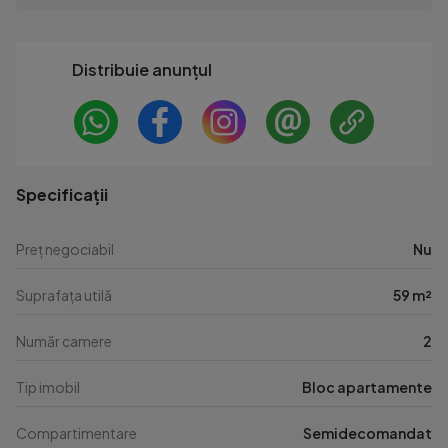
Distribuie anunțul
Specificații
Preț negociabil
Nu
Suprafața utilă
59 m²
Număr camere
2
Tip imobil
Bloc apartamente
Compartimentare
Semidecomandat