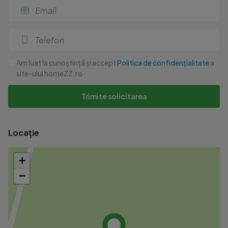
Am luat la cunoștință și accept
Politica de confidențialitate
a
site-ului homeZZ.ro
Trimite solicitarea
Locație
+
−