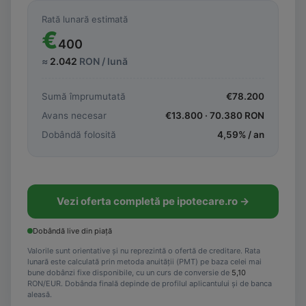
Rată lunară estimată
€
400
≈
2.042
RON / lună
Sumă împrumutată
€
78.200
Avans necesar
€
13.800
·
70.380
RON
Dobândă folosită
4,59
% / an
Vezi oferta completă pe ipotecare.ro →
Dobândă live din piață
Valorile sunt orientative și nu reprezintă o ofertă de creditare. Rata
lunară este calculată prin metoda anuității (PMT) pe baza celei mai
bune dobânzi fixe disponibile, cu un curs de conversie de
5,10
RON/EUR. Dobânda finală depinde de profilul aplicantului și de banca
aleasă.