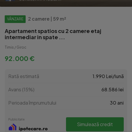
2 camere | 59 m²
VÂNZARE
Apartament spatios cu 2 camere etaj
intermediar in spate ...
Timis / Giroc
92.000 €
Rată estimată
1.990 Lei/lună
Avans (15%)
68.586 lei
Perioada împrumutului
30 ani
Publicitate
Simulează credit