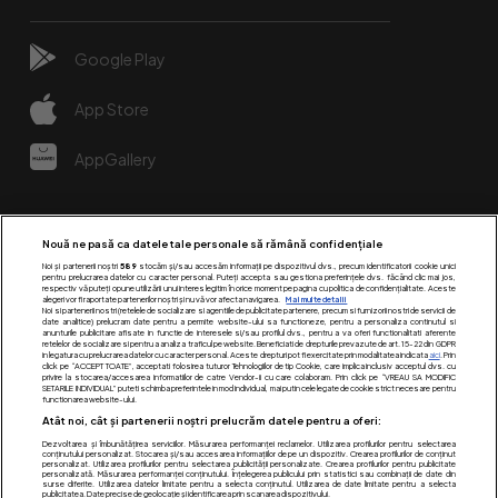
Google Play
App Store
AppGallery
Nouă ne pasă ca datele tale personale să rămână confidențiale
Noi și partenerii noștri
589
stocăm și/sau accesăm informații pe dispozitivul dvs., precum identificatorii cookie unici
pentru prelucrarea datelor cu caracter personal. Puteți accepta sau gestiona preferințele dvs. făcând clic mai jos,
respectiv vă puteți opune utilizării unui interes legitim în orice moment pe pagina cu politica de confidențialitate. Aceste
alegeri vor fi raportate partenerilor noștri și nu vă vor afecta navigarea.
Mai multe detalii
Noi si partenerii nostri (retelele de socializare si agentiile de publicitate partenere, precum si furnizorii nostri de servicii de
date analitice) prelucram date pentru a permite website-ului sa functioneze, pentru a personaliza continutul si
anunturile publicitare afisate in functie de interesele si/sau profilul dvs., pentru a va oferi functionalitati aferente
retelelor de socializare si pentru a analiza traficul pe website. Beneficiati de drepturile prevazute de art. 15-22 din GDPR
in legatura cu prelucrarea datelor cu caracter personal. Aceste drepturi pot fi exercitate prin modalitatea indicata
aici
. Prin
click pe “ACCEPT TOATE”, acceptati folosirea tuturor Tehnologiilor de tip Cookie, care implica inclusiv acceptul dvs. cu
Urmărește-ne pe:
privire la stocarea/accesarea informatiilor de catre Vendor-ii cu care colaboram. Prin click pe “VREAU SA MODIFIC
SETARILE INDIVIDUAL” puteti schimba preferintele in mod individual, mai putin cele legate de cookie strict necesare pentru
functionarea website-ului.
Atât noi, cât și partenerii noștri prelucrăm datele pentru a oferi:
Dezvoltarea și îmbunătățirea serviciilor. Măsurarea performanței reclamelor. Utilizarea profilurilor pentru selectarea
conținutului personalizat. Stocarea și/sau accesarea informațiilor de pe un dispozitiv. Crearea profilurilor de conținut
personalizat. Utilizarea profilurilor pentru selectarea publicității personalizate. Crearea profilurilor pentru publicitate
personalizată. Măsurarea performanței conținutului. Înțelegerea publicului prin statistici sau combinații de date din
surse diferite. Utilizarea datelor limitate pentru a selecta conținutul. Utilizarea de date limitate pentru a selecta
publicitatea. Date precise de geolocație și identificarea prin scanarea dispozitivului.