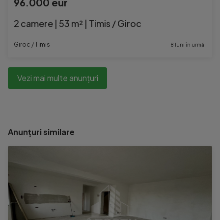
96.000 eur
2 camere | 53 m² | Timis / Giroc
Giroc / Timis
8 luni în urmă
Vezi mai multe anunțuri
Anunțuri similare