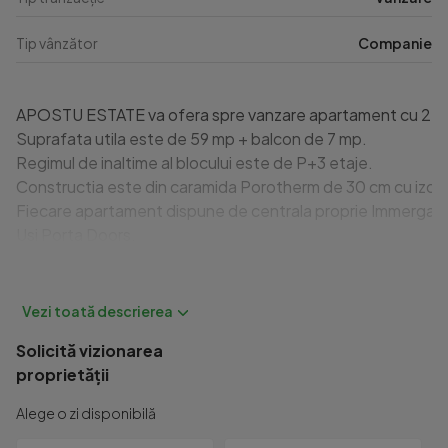
Tip vânzător
Companie
APOSTU ESTATE va ofera spre vanzare apartament cu 2 came
Suprafata utila este de 59 mp + balcon de 7 mp.

Regimul de inaltime al blocului este de P+3 etaje.

Constructia este din caramida Porotherm de 30 cm cu izolat
Fiecare apartament dispune de centrala proprie Immergas cu i
Usi Porta Doors.

Geamuri tripan Rehau.

Instalatie electrica Gewiss.

Beneficiaza de 1 loc de parcare inclus in pret.

Solicită vizionarea
proprietății
Compartimentare:

- hol

Alege o zi disponibilă
- bucatarie open space
