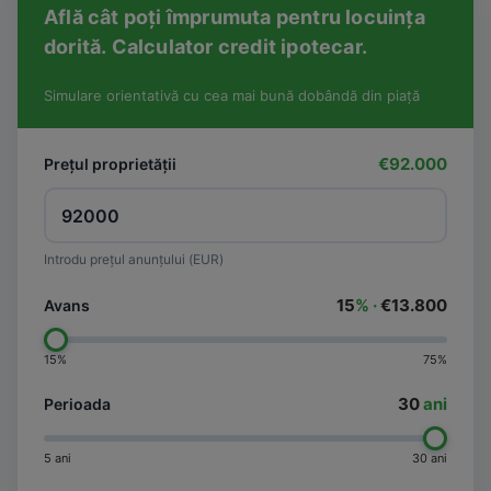
Află cât poți împrumuta pentru locuința
dorită. Calculator credit ipotecar.
Simulare orientativă cu cea mai bună dobândă din piață
€92.000
Prețul proprietății
Introdu prețul anunțului (EUR)
15
% ·
€13.800
Avans
15%
75%
30
ani
Perioada
5 ani
30 ani