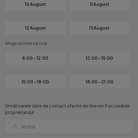
- living

10 August
11 August
- dormitor

- baie cu cada si geam

- balcon

12 August
13 August
Alege un interval orar
Pretul este de 92.000 euro sau parter cu gradina la 96.000
8:00 - 12:00
12:00 - 15:00
Va asteptam cu drag la o vizionare!

CP 1899076
15:00 - 18:00
18:00 - 21:00
Următoarele date de contact oferite de tine vor fi accesibile
proprietarului: