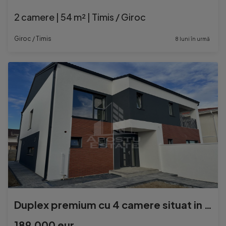
2 camere | 54 m² | Timis / Giroc
Giroc / Timis
8 luni în urmă
Duplex premium cu 4 camere situat in Mosnita Noua, TVA in...
189.000 eur