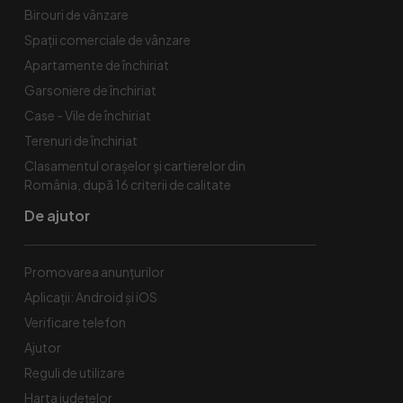
Birouri de vânzare
Spaţii comerciale de vânzare
Apartamente de închiriat
Garsoniere de închiriat
Case - Vile de închiriat
Terenuri de închiriat
Clasamentul orașelor și cartierelor din
România, după 16 criterii de calitate
De ajutor
Promovarea anunțurilor
Aplicații: Android și iOS
Verificare telefon
Ajutor
Reguli de utilizare
Harta județelor