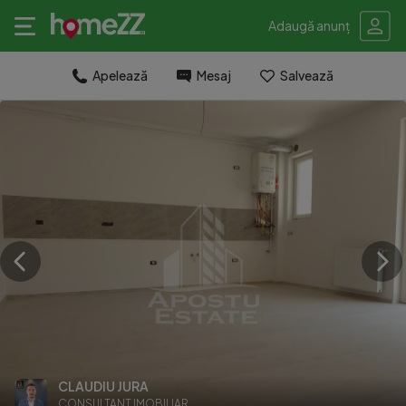
Adaugă anunț
Apelează
Mesaj
Salvează
CLAUDIU JURA
CONSULTANT IMOBILIAR