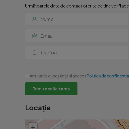
Următoarele date de contact oferite de tine vor fi acce
Am luat la cunoștință și accept
Politica de confidenția
Trimite solicitarea
Locație
+