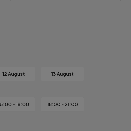
ardele moderne de constructie, comunitatea nou formata si atmo
litatile cartierului Noua;

12 August
13 August
onari, va stau cu drag la dispozitie!
15:00 - 18:00
18:00 - 21:00