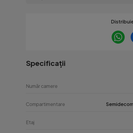
Distribui
Specificații
Număr camere
Compartimentare
Semideco
Etaj