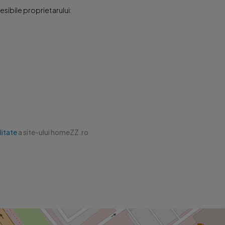
sibile proprietarului:
litate
a site-ului homeZZ.ro