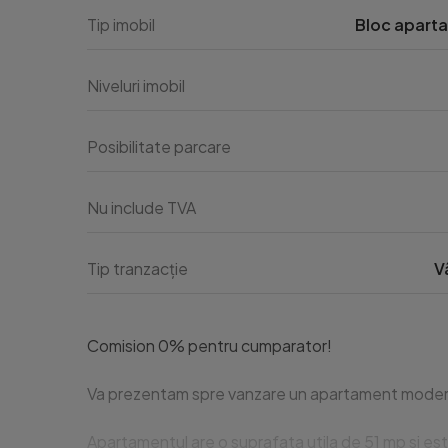
Tip imobil
Bloc apart
Niveluri imobil
Posibilitate parcare
Nu include TVA
Tip tranzacție
V
Comision 0% pentru cumparator!

Va prezentam spre vanzare un apartament modern cu 
Apartamentul are o suprafata utila de 51 mp si est