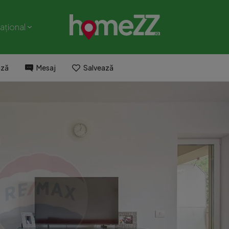
național
ază
Mesaj
Salvează