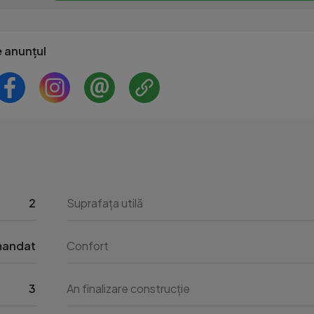
e anunțul
2
Suprafața utilă
mandat
Confort
3
An finalizare construcție