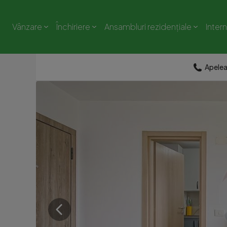
Vânzare
Închiriere
Ansambluri rezidențiale
Inter
Apele