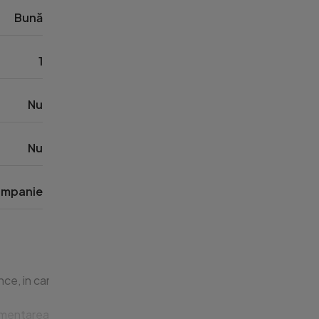
Bună
1
Nu
Nu
mpanie
 cartierul Noua din Brasov – o zona apreciata pentru liniste, s
mentarea este eficienta si ofera confortul necesar unei locuint