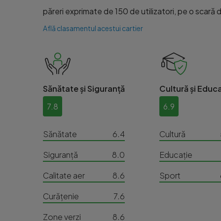
păreri exprimate de 150 de utilizatori, pe o scară de
Află clasamentul acestui cartier
Sănătate și Siguranță
Cultură și Educa
7.8
6.9
Sănătate
6.4
Cultură
Siguranță
8.0
Educație
Calitate aer
8.6
Sport
Curățenie
7.6
Zone verzi
8.6