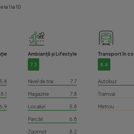
 la 1 la 10
ție
Ambianță și Lifestyle
Transport în c
7.3
8.4
5.8
Nivel de trai
7.7
Autobuz
8.1
Magazine
7.8
Tramvai
6.9
Localuri
5.8
Metrou
Parcări
6.8
Zgomot
8.2