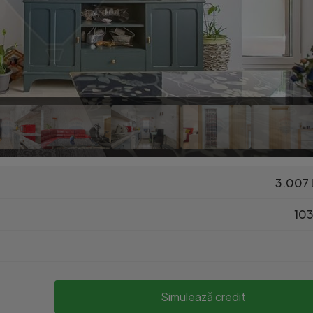
3.007 
103
Simulează credit