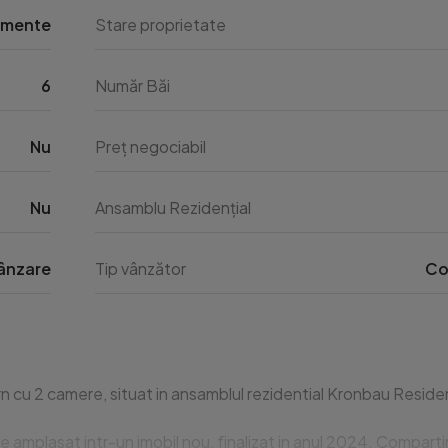
amente
Stare proprietate
6
Număr Băi
Nu
Preț negociabil
Nu
Ansamblu Rezidențial
ânzare
Tip vânzător
Co
2 camere, situat in ansamblul rezidential Kronbau Residence, in
e amplasat intr-un imobil nou, finalizat in anul 2024. Comparti