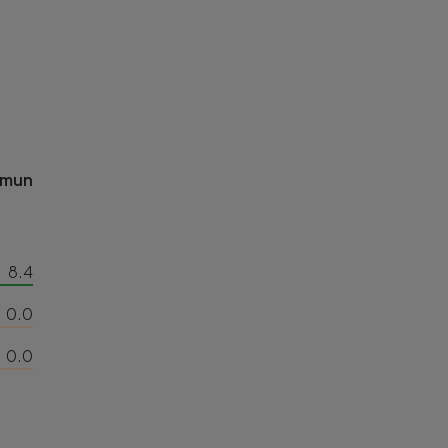
omun
8.4
0.0
0.0