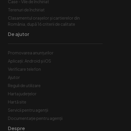
Case - Vile de închiriat
Terenuri de închiriat
Clasamentul orașelor și cartierelor din
România, după 16 criterii de calitate
De ajutor
Promovarea anunțurilor
Aplicații: Android și iOS
Verificare telefon
Ajutor
Reguli de utilizare
Harta județelor
Hartă site
Servicii pentru agenții
Documentație pentru agenții
Despre