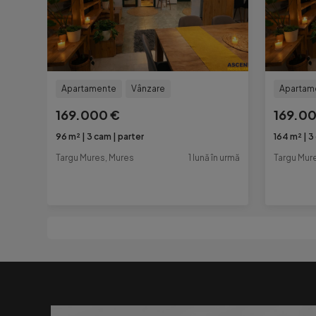
Apartamente
Vânzare
Apartam
169.000 €
169.0
96 m²
3 cam
parter
164 m²
3
Targu Mures, Mures
1 lună în urmă
Targu Mur