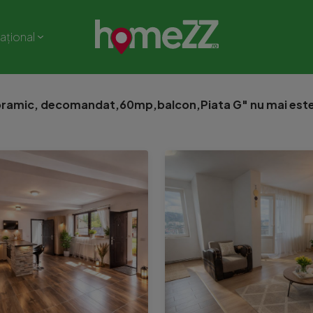
național
oramic, decomandat,60mp,balcon,Piata G" nu mai este 