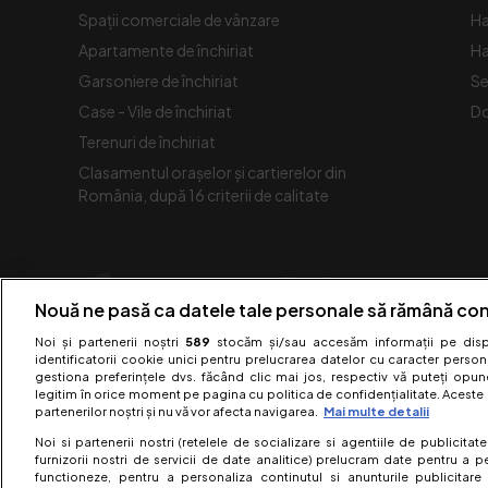
Spaţii comerciale de vânzare
Ha
Apartamente de închiriat
Ha
Garsoniere de închiriat
Se
Case - Vile de închiriat
Do
Terenuri de închiriat
Clasamentul orașelor și cartierelor din
România, după 16 criterii de calitate
Nouă ne pasă ca datele tale personale să rămână con
Noi și partenerii noștri
589
stocăm și/sau accesăm informații pe dispo
identificatorii cookie unici pentru prelucrarea datelor cu caracter person
gestiona preferințele dvs. făcând clic mai jos, respectiv vă puteți opune 
legitim în orice moment pe pagina cu politica de confidențialitate. Aceste a
partenerilor noștri și nu vă vor afecta navigarea.
Mai multe detalii
Noi si partenerii nostri (retelele de socializare si agentiile de publicita
furnizorii nostri de servicii de date analitice) prelucram date pentru a p
functioneze, pentru a personaliza continutul si anunturile publicitare