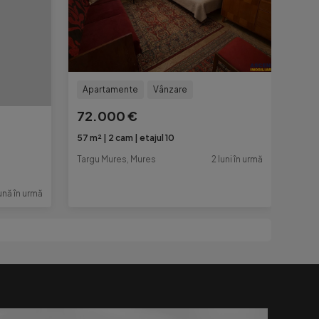
Apartamente
Vânzare
72.000 €
57 m²
2 cam
etajul 10
Targu Mures, Mures
2 luni în urmă
lună în urmă