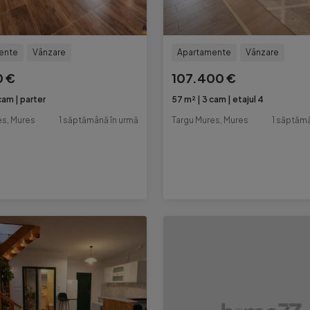
ente
Vânzare
Apartamente
Vânzare
0 €
107.400 €
cam
parter
57 m²
3 cam
etajul 4
es, Mures
1 săptămână în urmă
Targu Mures, Mures
1 săptămâ