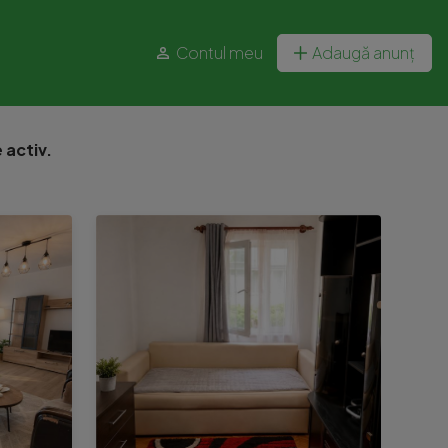
Contul meu
Adaugă anunț
activ.