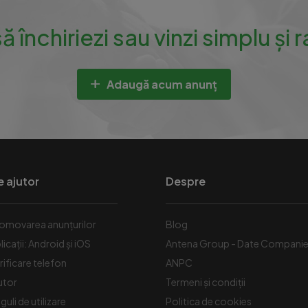
să închiriezi sau vinzi simplu și 
Adaugă acum anunț
e ajutor
Despre
omovarea anunțurilor
Blog
licații: Android și iOS
Antena Group - Date Compani
rificare telefon
ANPC
utor
Termeni și condiții
guli de utilizare
Politica de cookies