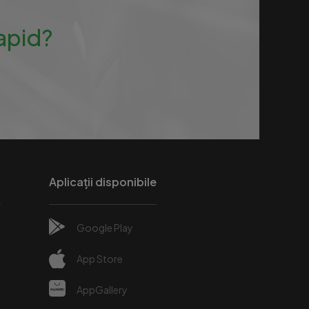
rapid?
Aplicații disponibile
Google Play
e
App Store
AppGallery