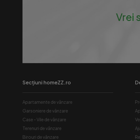
Vrei 
Secțiuni homeZZ.ro
D
Apartamente de vânzare
Pr
Garsoniere de vânzare
Ap
Case - Vile de vânzare
Ve
Terenuri de vânzare
Aj
Birouri de vânzare
Re