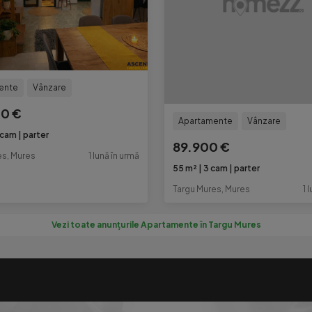
ente
Vânzare
00 €
Apartamente
Vânzare
 cam
parter
89.900 €
es, Mures
1 lună în urmă
55 m²
3 cam
parter
Targu Mures, Mures
1 
Vezi toate anunțurile Apartamente în Targu Mures