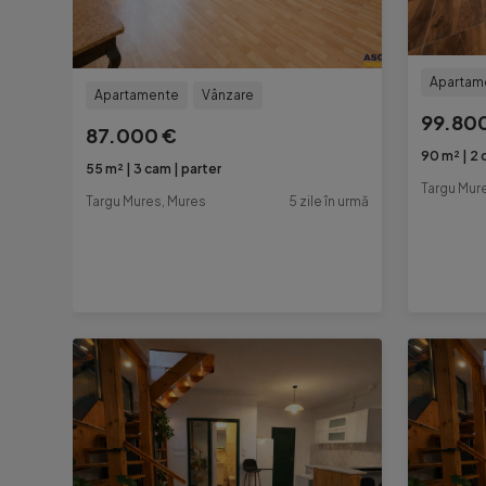
Apartam
Apartamente
Vânzare
99.80
87.000 €
90 m²
2 
55 m²
3 cam
parter
Targu Mur
Targu Mures, Mures
5 zile în urmă