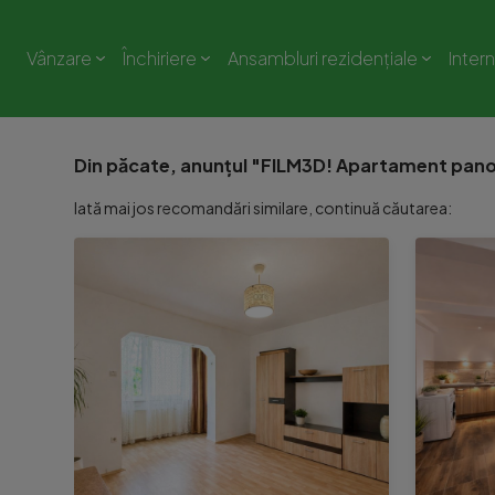
Vânzare
Închiriere
Ansambluri rezidențiale
Inter
Din păcate, anunțul "FILM3D! Apartament pan
Iată mai jos recomandări similare, continuă căutarea: