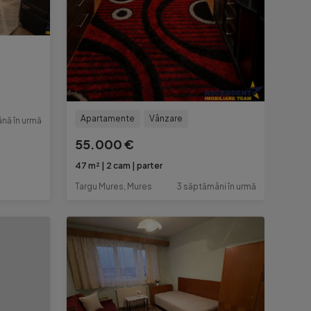
Apartamente
Vânzare
nă în urmă
55.000 €
47 m²
2 cam
parter
Targu Mures, Mures
3 săptămâni în urmă