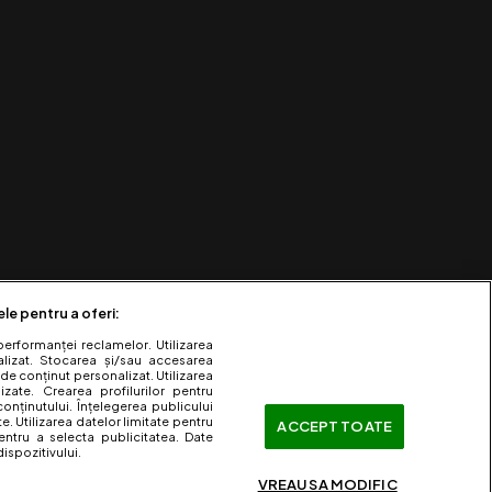
ele pentru a oferi:
performanței reclamelor. Utilizarea
nalizat. Stocarea și/sau accesarea
 de conținut personalizat. Utilizarea
lizate. Crearea profilurilor pentru
onținutului. Înțelegerea publicului
te. Utilizarea datelor limitate pentru
ACCEPT TOATE
entru a selecta publicitatea. Date
ispozitivului.
VREAU SA MODIFIC