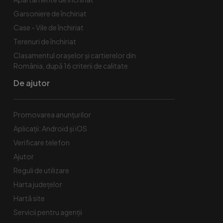
Garsoniere de închiriat
Case - Vile de închiriat
Terenuri de închiriat
Clasamentul orașelor și cartierelor din
România, după 16 criterii de calitate
De ajutor
Promovarea anunțurilor
Aplicații: Android și iOS
Verificare telefon
Ajutor
Reguli de utilizare
Harta județelor
Hartă site
Servicii pentru agenții