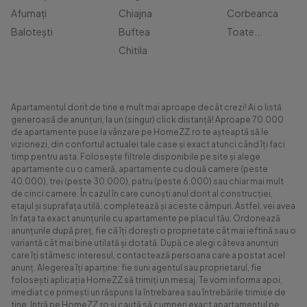
Afumați
Chiajna
Corbeanca
Balotești
Buftea
Toate...
Chitila
Apartamentul dorit de tine e mult mai aproape decât crezi! Ai o listă
generoasă de anunțuri, la un (singur) click distanță! Aproape 70.000
de apartamente puse la vânzare pe HomeZZ.ro te așteaptă să le
vizionezi, din confortul actualei tale case și exact atunci când îți faci
timp pentru asta. Folosește filtrele disponibile pe site și alege
apartamente cu o cameră, apartamente cu două camere (peste
40.000), trei (peste 30.000), patru (peste 6.000) sau chiar mai mult
de cinci camere. În cazul în care cunoști anul dorit al construcției,
etajul și suprafața utilă, completează și aceste câmpuri. Astfel, vei avea
în fața ta exact anunțurile cu apartamente pe placul tău. Ordonează
anunțurile după preț, fie că îți dorești o proprietate cât mai ieftină sau o
variantă cât mai bine utilată și dotată. După ce alegi câteva anunțuri
care îți stârnesc interesul, contactează persoana care a postat acel
anunț. Alegerea îți aparține: fie suni agentul sau proprietarul, fie
folosești aplicația HomeZZ să trimiți un mesaj. Te vom informa apoi,
imediat ce primești un răspuns la întrebarea sau întrebările trimise de
tine. Intră pe HomeZZ.ro și caută să cumperi exact apartamentul pe