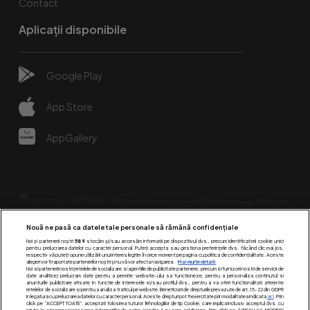
Contact
Aplicații disponibile
Google Play
App Store
AppGallery
Nouă ne pasă ca datele tale personale să rămână confidențiale
Noi și partenerii noștri
589
stocăm și/sau accesăm informații pe dispozitivul dvs., precum identificatorii cookie unici
pentru prelucrarea datelor cu caracter personal. Puteți accepta sau gestiona preferințele dvs. făcând clic mai jos,
respectiv vă puteți opune utilizării unui interes legitim în orice moment pe pagina cu politica de confidențialitate. Aceste
alegeri vor fi raportate partenerilor noștri și nu vă vor afecta navigarea.
Mai multe detalii
Urmărește-ne pe:
Noi si partenerii nostri (retelele de socializare si agentiile de publicitate partenere, precum si furnizorii nostri de servicii de
date analitice) prelucram date pentru a permite website-ului sa functioneze, pentru a personaliza continutul si
anunturile publicitare afisate in functie de interesele si/sau profilul dvs., pentru a va oferi functionalitati aferente
retelelor de socializare si pentru a analiza traficul pe website. Beneficiati de drepturile prevazute de art. 15-22 din GDPR
in legatura cu prelucrarea datelor cu caracter personal. Aceste drepturi pot fi exercitate prin modalitatea indicata
aici
. Prin
click pe “ACCEPT TOATE”, acceptati folosirea tuturor Tehnologiilor de tip Cookie, care implica inclusiv acceptul dvs. cu