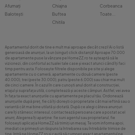
Afumați
Chiajna
Corbeanca
Balotești
Buftea
Toate...
Chitila
Apartamentul dorit de tine e mult mai aproape decât crezi! Ai o listă
generoasă de anunțuri, la un (singur) click distanță! Aproape 70.000
de apartamente puse la vânzare pe HomeZZ.ro te așteaptă să le
vizionezi, din confortul actualei tale case și exact atunci când îți faci
timp pentru asta. Folosește filtrele disponibile pe site și alege
apartamente cu o cameră, apartamente cu două camere (peste
40.000), trei (peste 30.000), patru (peste 6.000) sau chiar mai mult
de cinci camere. În cazul în care cunoști anul dorit al construcției,
etajul și suprafața utilă, completează și aceste câmpuri. Astfel, vei avea
în fața ta exact anunțurile cu apartamente pe placul tău. Ordonează
anunțurile după preț, fie că îți dorești o proprietate cât mai ieftină sau o
variantă cât mai bine utilată și dotată. După ce alegi câteva anunțuri
care îți stârnesc interesul, contactează persoana care a postat acel
anunț. Alegerea îți aparține: fie suni agentul sau proprietarul, fie
folosești aplicația HomeZZ să trimiți un mesaj. Te vom informa apoi,
imediat ce primești un răspuns la întrebarea sau întrebările trimise de
tine. Intră pe HomeZZ.ro și caută să cumperi exact apartamentul pe