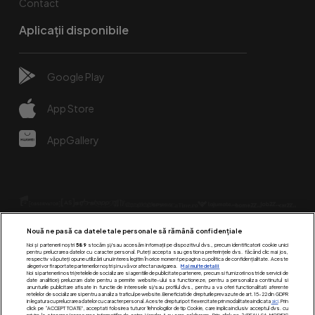
Contact
Aplicații disponibile
Google Play
App Store
AppGallery
Nouă ne pasă ca datele tale personale să rămână confidențiale
Noi și partenerii noștri
589
stocăm și/sau accesăm informații pe dispozitivul dvs., precum identificatorii cookie unici
pentru prelucrarea datelor cu caracter personal. Puteți accepta sau gestiona preferințele dvs. făcând clic mai jos,
respectiv vă puteți opune utilizării unui interes legitim în orice moment pe pagina cu politica de confidențialitate. Aceste
alegeri vor fi raportate partenerilor noștri și nu vă vor afecta navigarea.
Mai multe detalii
Urmărește-ne pe:
Noi si partenerii nostri (retelele de socializare si agentiile de publicitate partenere, precum si furnizorii nostri de servicii de
date analitice) prelucram date pentru a permite website-ului sa functioneze, pentru a personaliza continutul si
anunturile publicitare afisate in functie de interesele si/sau profilul dvs., pentru a va oferi functionalitati aferente
retelelor de socializare si pentru a analiza traficul pe website. Beneficiati de drepturile prevazute de art. 15-22 din GDPR
in legatura cu prelucrarea datelor cu caracter personal. Aceste drepturi pot fi exercitate prin modalitatea indicata
aici
. Prin
click pe “ACCEPT TOATE”, acceptati folosirea tuturor Tehnologiilor de tip Cookie, care implica inclusiv acceptul dvs. cu