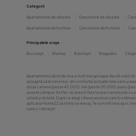
Categorii
Apartamente de vânzare
Garsoniere de vânzare
Case
Apartamente de închiriat
Garsoniere de închiriat
Case
Principalele orașe
București
Afumați
Balotești
Bragadiru
Chiaj
Apartamentul dorit de tine e mult mai aproape decât crezi! Ai
așteaptă să le vizionezi, din confortul actualei tale case și e
două camere (peste 40.000), trei (peste 30.000), patru (peste 6
aceste câmpuri. Astfel, vei avea în fața ta exact anunțurile cu 
utilată și dotată. După ce alegi câteva anunțuri care îți stârne
aplicația HomeZZ să trimiți un mesaj. Te vom informa apoi, ime
care ți-l dorești!