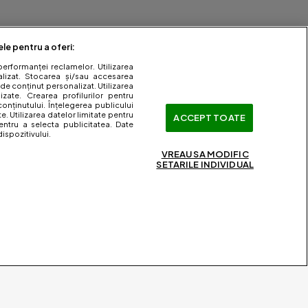
ele pentru a oferi:
performanței reclamelor. Utilizarea
nalizat. Stocarea și/sau accesarea
 de conținut personalizat. Utilizarea
lizate. Crearea profilurilor pentru
onținutului. Înțelegerea publicului
te. Utilizarea datelor limitate pentru
ACCEPT TOATE
entru a selecta publicitatea. Date
ispozitivului.
VREAU SA MODIFIC
SETARILE INDIVIDUAL