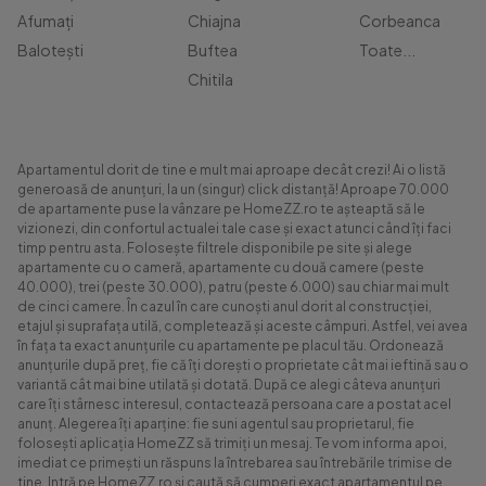
Afumați
Chiajna
Corbeanca
Balotești
Buftea
Toate...
Chitila
Apartamentul dorit de tine e mult mai aproape decât crezi! Ai o listă
generoasă de anunțuri, la un (singur) click distanță! Aproape 70.000
de apartamente puse la vânzare pe HomeZZ.ro te așteaptă să le
vizionezi, din confortul actualei tale case și exact atunci când îți faci
timp pentru asta. Folosește filtrele disponibile pe site și alege
apartamente cu o cameră, apartamente cu două camere (peste
40.000), trei (peste 30.000), patru (peste 6.000) sau chiar mai mult
de cinci camere. În cazul în care cunoști anul dorit al construcției,
etajul și suprafața utilă, completează și aceste câmpuri. Astfel, vei avea
în fața ta exact anunțurile cu apartamente pe placul tău. Ordonează
anunțurile după preț, fie că îți dorești o proprietate cât mai ieftină sau o
variantă cât mai bine utilată și dotată. După ce alegi câteva anunțuri
care îți stârnesc interesul, contactează persoana care a postat acel
anunț. Alegerea îți aparține: fie suni agentul sau proprietarul, fie
folosești aplicația HomeZZ să trimiți un mesaj. Te vom informa apoi,
imediat ce primești un răspuns la întrebarea sau întrebările trimise de
tine. Intră pe HomeZZ.ro și caută să cumperi exact apartamentul pe