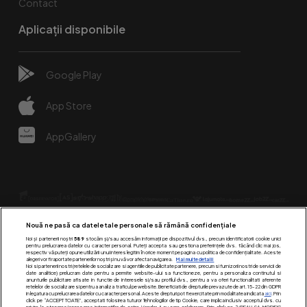
Contact
Aplicații disponibile
Google Play
App Store
AppGallery
Nouă ne pasă ca datele tale personale să rămână confidențiale
Noi și partenerii noștri
589
stocăm și/sau accesăm informații pe dispozitivul dvs., precum identificatorii cookie unici
pentru prelucrarea datelor cu caracter personal. Puteți accepta sau gestiona preferințele dvs. făcând clic mai jos,
respectiv vă puteți opune utilizării unui interes legitim în orice moment pe pagina cu politica de confidențialitate. Aceste
alegeri vor fi raportate partenerilor noștri și nu vă vor afecta navigarea.
Mai multe detalii
Urmărește-ne pe:
Noi si partenerii nostri (retelele de socializare si agentiile de publicitate partenere, precum si furnizorii nostri de servicii de
date analitice) prelucram date pentru a permite website-ului sa functioneze, pentru a personaliza continutul si
anunturile publicitare afisate in functie de interesele si/sau profilul dvs., pentru a va oferi functionalitati aferente
retelelor de socializare si pentru a analiza traficul pe website. Beneficiati de drepturile prevazute de art. 15-22 din GDPR
in legatura cu prelucrarea datelor cu caracter personal. Aceste drepturi pot fi exercitate prin modalitatea indicata
aici
. Prin
click pe “ACCEPT TOATE”, acceptati folosirea tuturor Tehnologiilor de tip Cookie, care implica inclusiv acceptul dvs. cu