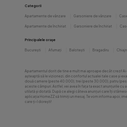
Categorii
Apartamente de vânzare
Garsoniere de vânzare
Case
Apartamente de închiriat
Garsoniere de închiriat
Case
Principalele orașe
București
Afumați
Balotești
Bragadiru
Chiaj
Apartamentul dorit de tine e mult mai aproape decât crezi! Ai
așteaptă să le vizionezi, din confortul actualei tale case și e
două camere (peste 40.000), trei (peste 30.000), patru (peste 6
aceste câmpuri. Astfel, vei avea în fața ta exact anunțurile cu 
utilată și dotată. După ce alegi câteva anunțuri care îți stârne
aplicația HomeZZ să trimiți un mesaj. Te vom informa apoi, ime
care ți-l dorești!