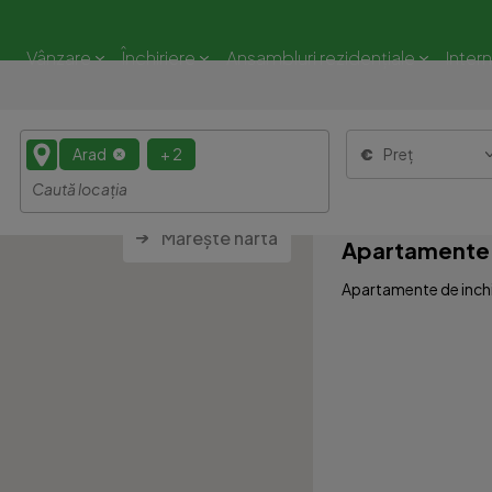
Vânzare
Închiriere
Ansambluri rezidențiale
Inter
Arad
+ 2
Preț
Mărește harta
Apartamente 3
Apartamente de inchir