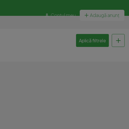
Contul meu
Adaugă anunț
Aplică filtrele