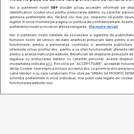
Noi și partenerii noștri
589
stocăm și/sau accesăm informații pe dispo
identificatorii cookie unici pentru prelucrarea datelor cu caracter person
gestiona preferințele dvs. făcând clic mai jos, respectiv vă puteți opune 
legitim în orice moment pe pagina cu politica de confidențialitate. Aceste a
partenerilor noștri și nu vă vor afecta navigarea.
Mai multe detalii
Noi si partenerii nostri (retelele de socializare si agentiile de publicita
furnizorii nostri de servicii de date analitice) prelucram date pentru a p
functioneze, pentru a personaliza continutul si anunturile publicitare
interesele si/sau profilul dvs., pentru a va oferi functionalitati aferente ret
pentru a analiza traficul pe website. Beneficiati de drepturile prevazute de
legatura cu prelucrarea datelor cu caracter personal. Aceste drepturi 
aici
modalitatea indicata
. Prin click pe “ACCEPT TOATE”, acceptati folosire
de tip Cookie, care implica inclusiv acceptul dvs. cu privire la stocarea/acc
catre Vendor-ii cu care colaboram. Prin click pe “VREAU SA MODIFIC SETAR
schimba preferintele in mod individual, mai putin cele legate de cookie 
functionarea website-ului.