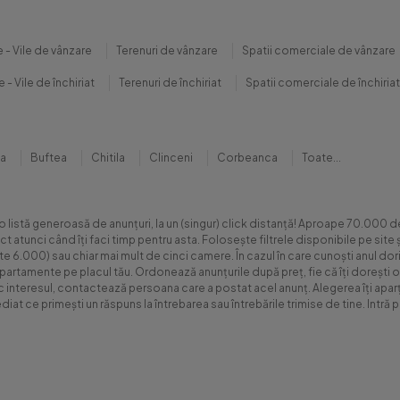
 - Vile de vânzare
Terenuri de vânzare
Spatii comerciale de vânzare
 - Vile de închiriat
Terenuri de închiriat
Spatii comerciale de închiriat
na
Buftea
Chitila
Clinceni
Corbeanca
Toate...
 o listă generoasă de anunțuri, la un (singur) click distanță! Aproape 70.00
xact atunci când îți faci timp pentru asta. Folosește filtrele disponibile pe s
.000) sau chiar mai mult de cinci camere. În cazul în care cunoști anul dorit 
apartamente pe placul tău. Ordonează anunțurile după preț, fie că îți dorești o
sc interesul, contactează persoana care a postat acel anunț. Alegerea îți aparți
diat ce primești un răspuns la întrebarea sau întrebările trimise de tine. Int