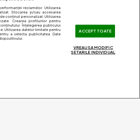
performanței reclamelor. Utilizarea
nalizat. Stocarea și/sau accesarea
 de conținut personalizat. Utilizarea
lizate. Crearea profilurilor pentru
onținutului. Înțelegerea publicului
te. Utilizarea datelor limitate pentru
ACCEPT TOATE
entru a selecta publicitatea. Date
ispozitivului.
VREAU SA MODIFIC
SETARILE INDIVIDUAL