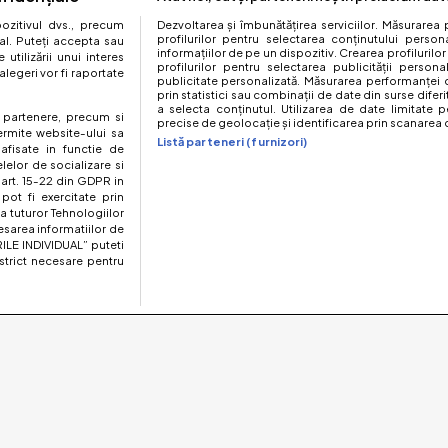
zitivul dvs., precum
Dezvoltarea și îmbunătățirea serviciilor. Măsurarea 
profilurilor pentru selectarea conținutului perso
al. Puteți accepta sau
informațiilor de pe un dispozitiv. Crearea profilurilor
utilizării unui interes
profilurilor pentru selectarea publicității persona
legeri vor fi raportate
publicitate personalizată. Măsurarea performanței c
prin statistici sau combinații de date din surse diferi
a selecta conținutul. Utilizarea de date limitate p
te partenere, precum si
precise de geolocație și identificarea prin scanarea d
ermite website-ului sa
Listă parteneri (furnizori)
 afisate in functie de
elelor de socializare si
 art. 15-22 din GDPR in
pot fi exercitate prin
a tuturor Tehnologiilor
esarea informatiilor de
ILE INDIVIDUAL” puteti
strict necesare pentru