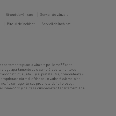
Birouri de vânzare
Servicii de vânzare
Birouri de închiriat
Servicii de închiriat
0 de apartamente puse la vânzare pe HomeZZ.ro te
ite și alege apartamente cu o cameră, apartamente cu
al construcției, etajul și suprafața utilă, completează și
 proprietate cât mai ieftină sau o variantă cât mai bine
ne: fie suni agentul sau proprietarul, fie folosești
ră pe HomeZZ.ro și caută să cumperi exact apartamentul pe