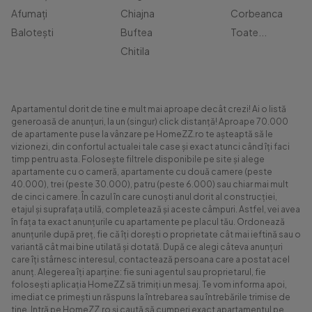
Afumați
Chiajna
Corbeanca
Balotești
Buftea
Toate...
Chitila
Apartamentul dorit de tine e mult mai aproape decât crezi! Ai o listă
generoasă de anunțuri, la un (singur) click distanță! Aproape 70.000
de apartamente puse la vânzare pe HomeZZ.ro te așteaptă să le
vizionezi, din confortul actualei tale case și exact atunci când îți faci
timp pentru asta. Folosește filtrele disponibile pe site și alege
apartamente cu o cameră, apartamente cu două camere (peste
40.000), trei (peste 30.000), patru (peste 6.000) sau chiar mai mult
de cinci camere. În cazul în care cunoști anul dorit al construcției,
etajul și suprafața utilă, completează și aceste câmpuri. Astfel, vei avea
în fața ta exact anunțurile cu apartamente pe placul tău. Ordonează
anunțurile după preț, fie că îți dorești o proprietate cât mai ieftină sau o
variantă cât mai bine utilată și dotată. După ce alegi câteva anunțuri
care îți stârnesc interesul, contactează persoana care a postat acel
anunț. Alegerea îți aparține: fie suni agentul sau proprietarul, fie
folosești aplicația HomeZZ să trimiți un mesaj. Te vom informa apoi,
imediat ce primești un răspuns la întrebarea sau întrebările trimise de
tine. Intră pe HomeZZ.ro și caută să cumperi exact apartamentul pe