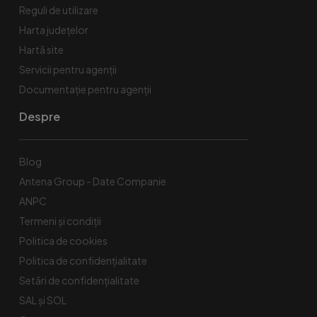
Reguli de utilizare
Harta județelor
Hartă site
Servicii pentru agenții
Documentație pentru agenții
Despre
Blog
Antena Group - Date Companie
ANPC
Termeni și condiții
Politica de cookies
Politica de confidențialitate
Setări de confidențialitate
SAL și SOL