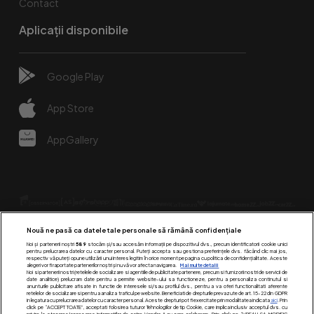
Contact
Aplicații disponibile
Google Play
App Store
AppGallery
Nouă ne pasă ca datele tale personale să rămână confidențiale
Noi și partenerii noștri
589
stocăm și/sau accesăm informații pe dispozitivul dvs., precum identificatorii cookie unici
pentru prelucrarea datelor cu caracter personal. Puteți accepta sau gestiona preferințele dvs. făcând clic mai jos,
respectiv vă puteți opune utilizării unui interes legitim în orice moment pe pagina cu politica de confidențialitate. Aceste
alegeri vor fi raportate partenerilor noștri și nu vă vor afecta navigarea.
Mai multe detalii
Urmărește-ne pe:
Noi si partenerii nostri (retelele de socializare si agentiile de publicitate partenere, precum si furnizorii nostri de servicii de
date analitice) prelucram date pentru a permite website-ului sa functioneze, pentru a personaliza continutul si
anunturile publicitare afisate in functie de interesele si/sau profilul dvs., pentru a va oferi functionalitati aferente
retelelor de socializare si pentru a analiza traficul pe website. Beneficiati de drepturile prevazute de art. 15-22 din GDPR
in legatura cu prelucrarea datelor cu caracter personal. Aceste drepturi pot fi exercitate prin modalitatea indicata
aici
. Prin
click pe “ACCEPT TOATE”, acceptati folosirea tuturor Tehnologiilor de tip Cookie, care implica inclusiv acceptul dvs. cu