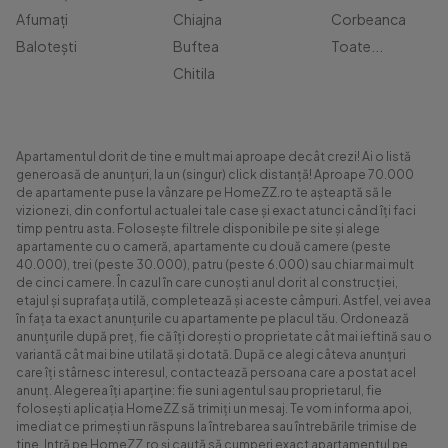
Afumați
Chiajna
Corbeanca
Balotești
Buftea
Toate...
Chitila
Apartamentul dorit de tine e mult mai aproape decât crezi! Ai o listă
generoasă de anunțuri, la un (singur) click distanță! Aproape 70.000
de apartamente puse la vânzare pe HomeZZ.ro te așteaptă să le
vizionezi, din confortul actualei tale case și exact atunci când îți faci
timp pentru asta. Folosește filtrele disponibile pe site și alege
apartamente cu o cameră, apartamente cu două camere (peste
40.000), trei (peste 30.000), patru (peste 6.000) sau chiar mai mult
de cinci camere. În cazul în care cunoști anul dorit al construcției,
etajul și suprafața utilă, completează și aceste câmpuri. Astfel, vei avea
în fața ta exact anunțurile cu apartamente pe placul tău. Ordonează
anunțurile după preț, fie că îți dorești o proprietate cât mai ieftină sau o
variantă cât mai bine utilată și dotată. După ce alegi câteva anunțuri
care îți stârnesc interesul, contactează persoana care a postat acel
anunț. Alegerea îți aparține: fie suni agentul sau proprietarul, fie
folosești aplicația HomeZZ să trimiți un mesaj. Te vom informa apoi,
imediat ce primești un răspuns la întrebarea sau întrebările trimise de
tine. Intră pe HomeZZ.ro și caută să cumperi exact apartamentul pe