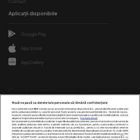
Contact
Aplicații disponibile
Google Play
App Store
AppGallery
Nouă ne pasă ca datele tale personale să rămână confidențiale
Noi și partenerii noștri
589
stocăm și/sau accesăm informații pe dispozitivul dvs., precum identificatorii cookie unici
pentru prelucrarea datelor cu caracter personal. Puteți accepta sau gestiona preferințele dvs. făcând clic mai jos,
respectiv vă puteți opune utilizării unui interes legitim în orice moment pe pagina cu politica de confidențialitate. Aceste
alegeri vor fi raportate partenerilor noștri și nu vă vor afecta navigarea.
Mai multe detalii
Urmărește-ne pe:
Noi si partenerii nostri (retelele de socializare si agentiile de publicitate partenere, precum si furnizorii nostri de servicii de
date analitice) prelucram date pentru a permite website-ului sa functioneze, pentru a personaliza continutul si
anunturile publicitare afisate in functie de interesele si/sau profilul dvs., pentru a va oferi functionalitati aferente
retelelor de socializare si pentru a analiza traficul pe website. Beneficiati de drepturile prevazute de art. 15-22 din GDPR
in legatura cu prelucrarea datelor cu caracter personal. Aceste drepturi pot fi exercitate prin modalitatea indicata
aici
. Prin
click pe “ACCEPT TOATE”, acceptati folosirea tuturor Tehnologiilor de tip Cookie, care implica inclusiv acceptul dvs. cu