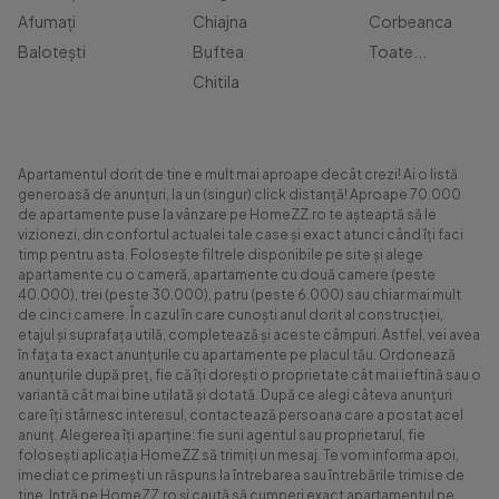
Afumați
Chiajna
Corbeanca
Balotești
Buftea
Toate...
Chitila
Apartamentul dorit de tine e mult mai aproape decât crezi! Ai o listă
generoasă de anunțuri, la un (singur) click distanță! Aproape 70.000
de apartamente puse la vânzare pe HomeZZ.ro te așteaptă să le
vizionezi, din confortul actualei tale case și exact atunci când îți faci
timp pentru asta. Folosește filtrele disponibile pe site și alege
apartamente cu o cameră, apartamente cu două camere (peste
40.000), trei (peste 30.000), patru (peste 6.000) sau chiar mai mult
de cinci camere. În cazul în care cunoști anul dorit al construcției,
etajul și suprafața utilă, completează și aceste câmpuri. Astfel, vei avea
în fața ta exact anunțurile cu apartamente pe placul tău. Ordonează
anunțurile după preț, fie că îți dorești o proprietate cât mai ieftină sau o
variantă cât mai bine utilată și dotată. După ce alegi câteva anunțuri
care îți stârnesc interesul, contactează persoana care a postat acel
anunț. Alegerea îți aparține: fie suni agentul sau proprietarul, fie
folosești aplicația HomeZZ să trimiți un mesaj. Te vom informa apoi,
imediat ce primești un răspuns la întrebarea sau întrebările trimise de
tine. Intră pe HomeZZ.ro și caută să cumperi exact apartamentul pe