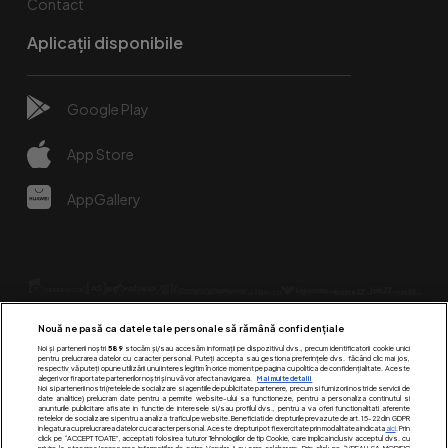
Contact
Aplicații disponibile
Google Play
App Store
AppGallery
Nouă ne pasă ca datele tale personale să rămână confidențiale
Noi și partenerii noștri
589
stocăm și/sau accesăm informații pe dispozitivul dvs., precum identificatorii cookie unici
pentru prelucrarea datelor cu caracter personal. Puteți accepta sau gestiona preferințele dvs. făcând clic mai jos,
respectiv vă puteți opune utilizării unui interes legitim în orice moment pe pagina cu politica de confidențialitate. Aceste
alegeri vor fi raportate partenerilor noștri și nu vă vor afecta navigarea.
Mai multe detalii
Urmărește-ne pe:
Noi si partenerii nostri (retelele de socializare si agentiile de publicitate partenere, precum si furnizorii nostri de servicii de
date analitice) prelucram date pentru a permite website-ului sa functioneze, pentru a personaliza continutul si
anunturile publicitare afisate in functie de interesele si/sau profilul dvs., pentru a va oferi functionalitati aferente
retelelor de socializare si pentru a analiza traficul pe website. Beneficiati de drepturile prevazute de art. 15-22 din GDPR
in legatura cu prelucrarea datelor cu caracter personal. Aceste drepturi pot fi exercitate prin modalitatea indicata
aici
. Prin
click pe “ACCEPT TOATE”, acceptati folosirea tuturor Tehnologiilor de tip Cookie, care implica inclusiv acceptul dvs. cu