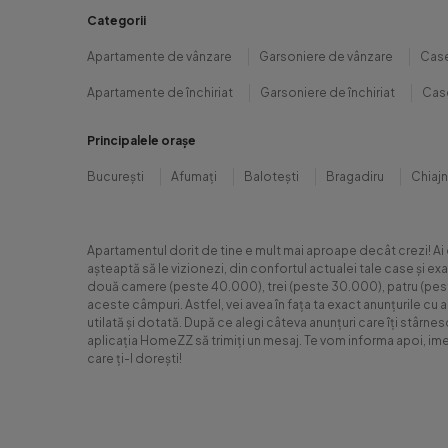
Categorii
Apartamente de vânzare
Garsoniere de vânzare
Case
Apartamente de închiriat
Garsoniere de închiriat
Case
Principalele orașe
București
Afumați
Balotești
Bragadiru
Chiaj
Apartamentul dorit de tine e mult mai aproape decât crezi! Ai
așteaptă să le vizionezi, din confortul actualei tale case și e
două camere (peste 40.000), trei (peste 30.000), patru (peste 6
aceste câmpuri. Astfel, vei avea în fața ta exact anunțurile cu 
utilată și dotată. După ce alegi câteva anunțuri care îți stârne
aplicația HomeZZ să trimiți un mesaj. Te vom informa apoi, ime
care ți-l dorești!