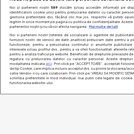
Noi și partenerii noștri
589
stocăm și/sau accesăm informații pe dispo
identificatorii cookie unici pentru prelucrarea datelor cu caracter person
gestiona preferințele dvs. făcând clic mai jos, respectiv vă puteți opune 
legitim în orice moment pe pagina cu politica de confidențialitate. Aceste a
partenerilor noștri și nu vă vor afecta navigarea.
Mai multe detalii
Noi si partenerii nostri (retelele de socializare si agentiile de publicita
furnizorii nostri de servicii de date analitice) prelucram date pentru a p
functioneze, pentru a personaliza continutul si anunturile publicitare
interesele si/sau profilul dvs., pentru a va oferi functionalitati aferente ret
pentru a analiza traficul pe website. Beneficiati de drepturile prevazute de
legatura cu prelucrarea datelor cu caracter personal. Aceste drepturi 
aici
modalitatea indicata
. Prin click pe “ACCEPT TOATE”, acceptati folosire
de tip Cookie, care implica inclusiv acceptul dvs. cu privire la stocarea/acc
catre Vendor-ii cu care colaboram. Prin click pe “VREAU SA MODIFIC SETAR
schimba preferintele in mod individual, mai putin cele legate de cookie 
functionarea website-ului.