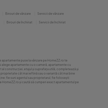
Birouri de vânzare
Servicii de vânzare
Birouri de închiriat
Servicii de închiriat
0 de apartamente puse la vânzare pe HomeZZ.ro te
ite și alege apartamente cu o cameră, apartamente cu
al construcției, etajul și suprafața utilă, completează și
 proprietate cât mai ieftină sau o variantă cât mai bine
ne: fie suni agentul sau proprietarul, fie folosești
ră pe HomeZZ.ro și caută să cumperi exact apartamentul pe