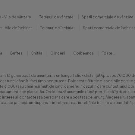
 - Vile de vânzare
Terenuri de vânzare
Spatii comerciale de vânzare
 - Vile de închiriat
Terenuri de închiriat
Spatii comerciale de închiriat
na
Buftea
Chitila
Clinceni
Corbeanca
Toate...
 o listă generoasă de anunțuri, la un (singur) click distanță! Aproape 70.00
xact atunci când îți faci timp pentru asta. Folosește filtrele disponibile pe s
.000) sau chiar mai mult de cinci camere. În cazul în care cunoști anul dorit 
apartamente pe placul tău. Ordonează anunțurile după preț, fie că îți dorești o
sc interesul, contactează persoana care a postat acel anunț. Alegerea îți aparți
diat ce primești un răspuns la întrebarea sau întrebările trimise de tine. Int