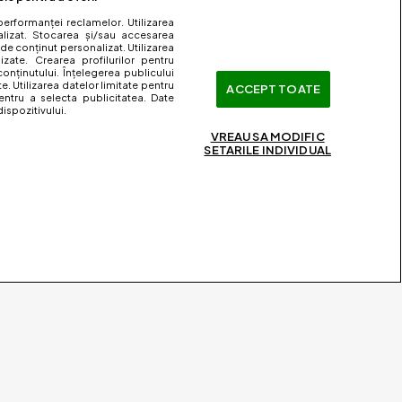
performanței reclamelor. Utilizarea
nalizat. Stocarea și/sau accesarea
 de conținut personalizat. Utilizarea
lizate. Crearea profilurilor pentru
onținutului. Înțelegerea publicului
te. Utilizarea datelor limitate pentru
ACCEPT TOATE
entru a selecta publicitatea. Date
ispozitivului.
VREAU SA MODIFIC
SETARILE INDIVIDUAL