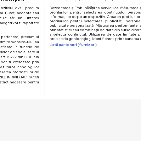
zitivul dvs., precum
Dezvoltarea și îmbunătățirea serviciilor. Măsurarea 
profilurilor pentru selectarea conținutului perso
al. Puteți accepta sau
informațiilor de pe un dispozitiv. Crearea profilurilor
utilizării unui interes
profilurilor pentru selectarea publicității persona
legeri vor fi raportate
publicitate personalizată. Măsurarea performanței c
prin statistici sau combinații de date din surse diferi
a selecta conținutul. Utilizarea de date limitate p
te partenere, precum si
precise de geolocație și identificarea prin scanarea d
ermite website-ului sa
Listă parteneri (furnizori)
 afisate in functie de
elelor de socializare si
 art. 15-22 din GDPR in
pot fi exercitate prin
a tuturor Tehnologiilor
esarea informatiilor de
ILE INDIVIDUAL” puteti
strict necesare pentru