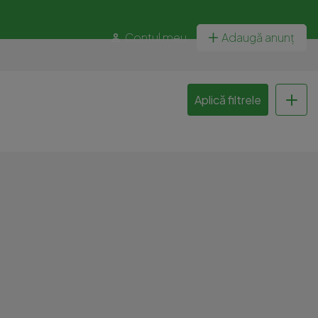
Contul meu
Adaugă anunț
Aplică filtrele