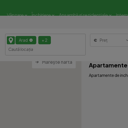
Vânzare
Închiriere
Ansambluri rezidențiale
Inter
Arad
+ 2
Preț
Mărește harta
Apartamente 4
Apartamente de inchir