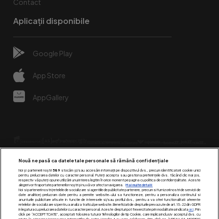
Contact
Aplicații disponibile
Google Play
App Store
AppGallery
Nouă ne pasă ca datele tale personale să rămână confidențiale
Noi și partenerii noștri
589
stocăm și/sau accesăm informații pe dispozitivul dvs., precum identificatorii cookie unici
pentru prelucrarea datelor cu caracter personal. Puteți accepta sau gestiona preferințele dvs. făcând clic mai jos,
respectiv vă puteți opune utilizării unui interes legitim în orice moment pe pagina cu politica de confidențialitate. Aceste
alegeri vor fi raportate partenerilor noștri și nu vă vor afecta navigarea.
Mai multe detalii
Urmărește-ne pe:
Noi si partenerii nostri (retelele de socializare si agentiile de publicitate partenere, precum si furnizorii nostri de servicii de
date analitice) prelucram date pentru a permite website-ului sa functioneze, pentru a personaliza continutul si
anunturile publicitare afisate in functie de interesele si/sau profilul dvs., pentru a va oferi functionalitati aferente
retelelor de socializare si pentru a analiza traficul pe website. Beneficiati de drepturile prevazute de art. 15-22 din GDPR
in legatura cu prelucrarea datelor cu caracter personal. Aceste drepturi pot fi exercitate prin modalitatea indicata
aici
. Prin
click pe “ACCEPT TOATE”, acceptati folosirea tuturor Tehnologiilor de tip Cookie, care implica inclusiv acceptul dvs. cu