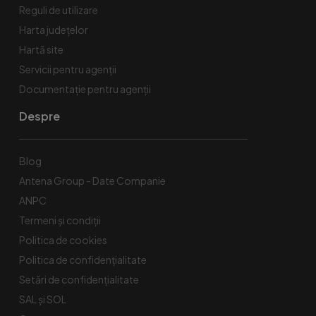
Reguli de utilizare
Harta județelor
Hartă site
Servicii pentru agenții
Documentație pentru agenții
Despre
Blog
Antena Group - Date Companie
ANPC
Termeni și condiții
Politica de cookies
Politica de confidențialitate
Setări de confidențialitate
SAL și SOL