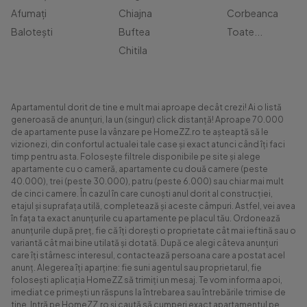
Afumați
Chiajna
Corbeanca
Balotești
Buftea
Toate...
Chitila
Apartamentul dorit de tine e mult mai aproape decât crezi! Ai o listă
generoasă de anunțuri, la un (singur) click distanță! Aproape 70.000
de apartamente puse la vânzare pe HomeZZ.ro te așteaptă să le
vizionezi, din confortul actualei tale case și exact atunci când îți faci
timp pentru asta. Folosește filtrele disponibile pe site și alege
apartamente cu o cameră, apartamente cu două camere (peste
40.000), trei (peste 30.000), patru (peste 6.000) sau chiar mai mult
de cinci camere. În cazul în care cunoști anul dorit al construcției,
etajul și suprafața utilă, completează și aceste câmpuri. Astfel, vei avea
în fața ta exact anunțurile cu apartamente pe placul tău. Ordonează
anunțurile după preț, fie că îți dorești o proprietate cât mai ieftină sau o
variantă cât mai bine utilată și dotată. După ce alegi câteva anunțuri
care îți stârnesc interesul, contactează persoana care a postat acel
anunț. Alegerea îți aparține: fie suni agentul sau proprietarul, fie
folosești aplicația HomeZZ să trimiți un mesaj. Te vom informa apoi,
imediat ce primești un răspuns la întrebarea sau întrebările trimise de
tine. Intră pe HomeZZ.ro și caută să cumperi exact apartamentul pe