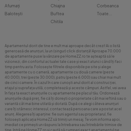
Afumați
Chiajna
Corbeanca
Balotești
Buftea
Toate...
Chitila
Apartamentul dorit de tine e mult mai aproape decât crezi! Ai o listă
generoasă de anunțuri, la un (singur) click distanță! Aproape 70.000
de apartamente puse la vânzare pe HomeZZ.ro te așteaptă să le
vizionezi, din confortul actualei tale case și exact atunci când îți faci
timp pentru asta. Folosește filtrele disponibile pe site și alege
apartamente cu o cameră, apartamente cu două camere (peste
40.000), trei (peste 30.000), patru (peste 6.000) sau chiar mai mult
de cinci camere. În cazul în care cunoști anul dorit al construcției,
etajul și suprafața utilă, completează și aceste câmpuri. Astfel, vei avea
în fața ta exact anunțurile cu apartamente pe placul tău. Ordonează
anunțurile după preț, fie că îți dorești o proprietate cât mai ieftină sau o
variantă cât mai bine utilată și dotată. După ce alegi câteva anunțuri
care îți stârnesc interesul, contactează persoana care a postat acel
anunț. Alegerea îți aparține: fie suni agentul sau proprietarul, fie
folosești aplicația HomeZZ să trimiți un mesaj. Te vom informa apoi,
imediat ce primești un răspuns la întrebarea sau întrebările trimise de
tine. Intră pe HomeZZ.ro și caută să cumperi exact apartamentul pe