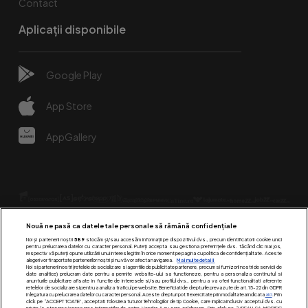
Contact
Aplicații disponibile
Google Play
App Store
AppGallery
Nouă ne pasă ca datele tale personale să rămână confidențiale
Noi și partenerii noștri
589
stocăm și/sau accesăm informații pe dispozitivul dvs., precum identificatorii cookie unici
pentru prelucrarea datelor cu caracter personal. Puteți accepta sau gestiona preferințele dvs. făcând clic mai jos,
respectiv vă puteți opune utilizării unui interes legitim în orice moment pe pagina cu politica de confidențialitate. Aceste
alegeri vor fi raportate partenerilor noștri și nu vă vor afecta navigarea.
Mai multe detalii
Urmărește-ne pe:
Noi si partenerii nostri (retelele de socializare si agentiile de publicitate partenere, precum si furnizorii nostri de servicii de
date analitice) prelucram date pentru a permite website-ului sa functioneze, pentru a personaliza continutul si
anunturile publicitare afisate in functie de interesele si/sau profilul dvs., pentru a va oferi functionalitati aferente
retelelor de socializare si pentru a analiza traficul pe website. Beneficiati de drepturile prevazute de art. 15-22 din GDPR
in legatura cu prelucrarea datelor cu caracter personal. Aceste drepturi pot fi exercitate prin modalitatea indicata
aici
. Prin
click pe “ACCEPT TOATE”, acceptati folosirea tuturor Tehnologiilor de tip Cookie, care implica inclusiv acceptul dvs. cu