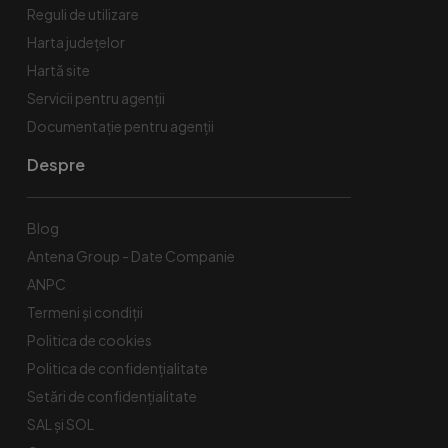
Reguli de utilizare
Harta județelor
Hartă site
Servicii pentru agenții
Documentație pentru agenții
Despre
Blog
Antena Group - Date Companie
ANPC
Termeni și condiții
Politica de cookies
Politica de confidențialitate
Setări de confidențialitate
SAL și SOL