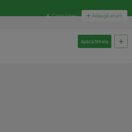
Contul meu
Adaugă anunț
Aplică filtrele