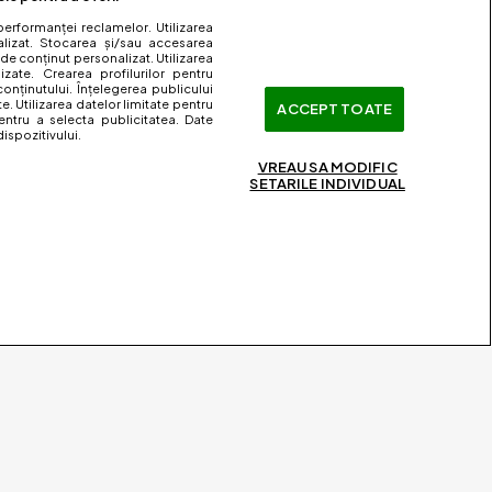
performanței reclamelor. Utilizarea
nalizat. Stocarea și/sau accesarea
 de conținut personalizat. Utilizarea
lizate. Crearea profilurilor pentru
onținutului. Înțelegerea publicului
te. Utilizarea datelor limitate pentru
ACCEPT TOATE
entru a selecta publicitatea. Date
ispozitivului.
VREAU SA MODIFIC
SETARILE INDIVIDUAL