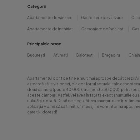
Categorii
Apartamente de vânzare
Garsoniere de vânzare
Case
Apartamente de închiriat
Garsoniere de închiriat
Case
Principalele orașe
București
Afumați
Balotești
Bragadiru
Chiaj
Apartamentul dorit de tine e mult mai aproape decât crezi! Ai
așteaptă să le vizionezi, din confortul actualei tale case și e
două camere (peste 40.000), trei (peste 30.000), patru (peste 6
aceste câmpuri. Astfel, vei avea în fața ta exact anunțurile cu 
utilată și dotată. După ce alegi câteva anunțuri care îți stârne
aplicația HomeZZ să trimiți un mesaj. Te vom informa apoi, ime
care ți-l dorești!