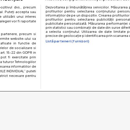
zitivul dvs., precum
Dezvoltarea și îmbunătățirea serviciilor. Măsurarea 
profilurilor pentru selectarea conținutului perso
al. Puteți accepta sau
informațiilor de pe un dispozitiv. Crearea profilurilor
utilizării unui interes
profilurilor pentru selectarea publicității persona
legeri vor fi raportate
publicitate personalizată. Măsurarea performanței c
prin statistici sau combinații de date din surse diferi
a selecta conținutul. Utilizarea de date limitate p
te partenere, precum si
precise de geolocație și identificarea prin scanarea d
ermite website-ului sa
Listă parteneri (furnizori)
 afisate in functie de
elelor de socializare si
 art. 15-22 din GDPR in
pot fi exercitate prin
a tuturor Tehnologiilor
esarea informatiilor de
ILE INDIVIDUAL” puteti
strict necesare pentru