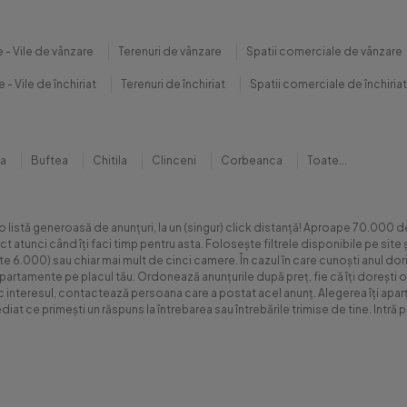
 - Vile de vânzare
Terenuri de vânzare
Spatii comerciale de vânzare
 - Vile de închiriat
Terenuri de închiriat
Spatii comerciale de închiriat
na
Buftea
Chitila
Clinceni
Corbeanca
Toate...
 o listă generoasă de anunțuri, la un (singur) click distanță! Aproape 70.00
xact atunci când îți faci timp pentru asta. Folosește filtrele disponibile pe s
.000) sau chiar mai mult de cinci camere. În cazul în care cunoști anul dorit 
apartamente pe placul tău. Ordonează anunțurile după preț, fie că îți dorești o
sc interesul, contactează persoana care a postat acel anunț. Alegerea îți aparți
diat ce primești un răspuns la întrebarea sau întrebările trimise de tine. Int