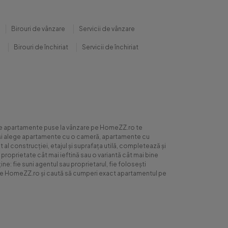
Birouri de vânzare
Servicii de vânzare
Birouri de închiriat
Servicii de închiriat
0 de apartamente puse la vânzare pe HomeZZ.ro te
ite și alege apartamente cu o cameră, apartamente cu
al construcției, etajul și suprafața utilă, completează și
 proprietate cât mai ieftină sau o variantă cât mai bine
ne: fie suni agentul sau proprietarul, fie folosești
ră pe HomeZZ.ro și caută să cumperi exact apartamentul pe