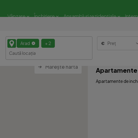
Vânzare
Închiriere
Ansambluri rezidențiale
Inter
Arad
+ 2
Preț
Mărește harta
Apartamente 5
Apartamente de inchir