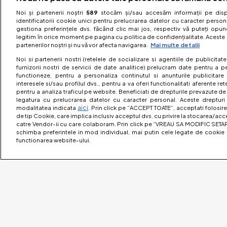
Noi și partenerii noștri
589
stocăm și/sau accesăm informații pe dispo
identificatorii cookie unici pentru prelucrarea datelor cu caracter person
gestiona preferințele dvs. făcând clic mai jos, respectiv vă puteți opune 
legitim în orice moment pe pagina cu politica de confidențialitate. Aceste a
partenerilor noștri și nu vă vor afecta navigarea.
Mai multe detalii
Noi si partenerii nostri (retelele de socializare si agentiile de publicita
furnizorii nostri de servicii de date analitice) prelucram date pentru a p
functioneze, pentru a personaliza continutul si anunturile publicitare
interesele si/sau profilul dvs., pentru a va oferi functionalitati aferente ret
pentru a analiza traficul pe website. Beneficiati de drepturile prevazute de
legatura cu prelucrarea datelor cu caracter personal. Aceste drepturi 
aici
modalitatea indicata
. Prin click pe “ACCEPT TOATE”, acceptati folosire
de tip Cookie, care implica inclusiv acceptul dvs. cu privire la stocarea/acc
catre Vendor-ii cu care colaboram. Prin click pe “VREAU SA MODIFIC SETAR
schimba preferintele in mod individual, mai putin cele legate de cookie 
functionarea website-ului.