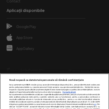
Contact
Aplicații disponibile
Google Play
App Store
AppGallery
Nouă ne pasă ca datele tale personale să rămână confidențiale
Noi și partenerii noștri
589
stocăm și/sau accesăm informații pe dispozitivul dvs., precum identificatorii cookie unici
pentru prelucrarea datelor cu caracter personal. Puteți accepta sau gestiona preferințele dvs. făcând clic mai jos,
respectiv vă puteți opune utilizării unui interes legitim în orice moment pe pagina cu politica de confidențialitate. Aceste
alegeri vor fi raportate partenerilor noștri și nu vă vor afecta navigarea.
Mai multe detalii
Urmărește-ne pe:
Noi si partenerii nostri (retelele de socializare si agentiile de publicitate partenere, precum si furnizorii nostri de servicii de
date analitice) prelucram date pentru a permite website-ului sa functioneze, pentru a personaliza continutul si
anunturile publicitare afisate in functie de interesele si/sau profilul dvs., pentru a va oferi functionalitati aferente
retelelor de socializare si pentru a analiza traficul pe website. Beneficiati de drepturile prevazute de art. 15-22 din GDPR
in legatura cu prelucrarea datelor cu caracter personal. Aceste drepturi pot fi exercitate prin modalitatea indicata
aici
. Prin
click pe “ACCEPT TOATE”, acceptati folosirea tuturor Tehnologiilor de tip Cookie, care implica inclusiv acceptul dvs. cu