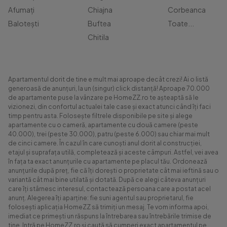
Afumați
Chiajna
Corbeanca
Balotești
Buftea
Toate...
Chitila
Apartamentul dorit de tine e mult mai aproape decât crezi! Ai o listă
generoasă de anunțuri, la un (singur) click distanță! Aproape 70.000
de apartamente puse la vânzare pe HomeZZ.ro te așteaptă să le
vizionezi, din confortul actualei tale case și exact atunci când îți faci
timp pentru asta. Folosește filtrele disponibile pe site și alege
apartamente cu o cameră, apartamente cu două camere (peste
40.000), trei (peste 30.000), patru (peste 6.000) sau chiar mai mult
de cinci camere. În cazul în care cunoști anul dorit al construcției,
etajul și suprafața utilă, completează și aceste câmpuri. Astfel, vei avea
în fața ta exact anunțurile cu apartamente pe placul tău. Ordonează
anunțurile după preț, fie că îți dorești o proprietate cât mai ieftină sau o
variantă cât mai bine utilată și dotată. După ce alegi câteva anunțuri
care îți stârnesc interesul, contactează persoana care a postat acel
anunț. Alegerea îți aparține: fie suni agentul sau proprietarul, fie
folosești aplicația HomeZZ să trimiți un mesaj. Te vom informa apoi,
imediat ce primești un răspuns la întrebarea sau întrebările trimise de
tine. Intră pe HomeZZ.ro și caută să cumperi exact apartamentul pe