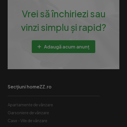
Vrei să închiriezi sau
vinzi simplu și rapid?
Adaugă acum anunț
Secțiuni homeZZ.ro
Apartamente de vânzare
Garsoniere de vânzare
Case - Vile de vânzare