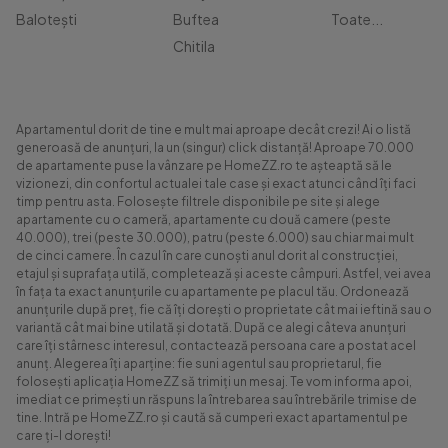
Balotești
Buftea
Toate...
Chitila
Apartamentul dorit de tine e mult mai aproape decât crezi! Ai o listă
generoasă de anunțuri, la un (singur) click distanță! Aproape 70.000
de apartamente puse la vânzare pe HomeZZ.ro te așteaptă să le
vizionezi, din confortul actualei tale case și exact atunci când îți faci
timp pentru asta. Folosește filtrele disponibile pe site și alege
apartamente cu o cameră, apartamente cu două camere (peste
40.000), trei (peste 30.000), patru (peste 6.000) sau chiar mai mult
de cinci camere. În cazul în care cunoști anul dorit al construcției,
etajul și suprafața utilă, completează și aceste câmpuri. Astfel, vei avea
în fața ta exact anunțurile cu apartamente pe placul tău. Ordonează
anunțurile după preț, fie că îți dorești o proprietate cât mai ieftină sau o
variantă cât mai bine utilată și dotată. După ce alegi câteva anunțuri
care îți stârnesc interesul, contactează persoana care a postat acel
anunț. Alegerea îți aparține: fie suni agentul sau proprietarul, fie
folosești aplicația HomeZZ să trimiți un mesaj. Te vom informa apoi,
imediat ce primești un răspuns la întrebarea sau întrebările trimise de
tine. Intră pe HomeZZ.ro și caută să cumperi exact apartamentul pe
care ți-l dorești!