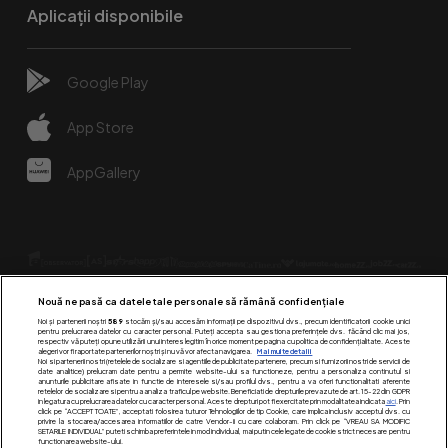
Aplicații disponibile
Google Play
App Store
AppGallery
Nouă ne pasă ca datele tale personale să rămână confidențiale
Noi și partenerii noștri
589
stocăm și/sau accesăm informații pe dispozitivul dvs., precum identificatorii cookie unici
pentru prelucrarea datelor cu caracter personal. Puteți accepta sau gestiona preferințele dvs. făcând clic mai jos,
respectiv vă puteți opune utilizării unui interes legitim în orice moment pe pagina cu politica de confidențialitate. Aceste
alegeri vor fi raportate partenerilor noștri și nu vă vor afecta navigarea.
Mai multe detalii
Urmărește-ne pe:
Noi si partenerii nostri (retelele de socializare si agentiile de publicitate partenere, precum si furnizorii nostri de servicii de
date analitice) prelucram date pentru a permite website-ului sa functioneze, pentru a personaliza continutul si
anunturile publicitare afisate in functie de interesele si/sau profilul dvs., pentru a va oferi functionalitati aferente
retelelor de socializare si pentru a analiza traficul pe website. Beneficiati de drepturile prevazute de art. 15-22 din GDPR
in legatura cu prelucrarea datelor cu caracter personal. Aceste drepturi pot fi exercitate prin modalitatea indicata
aici
. Prin
click pe “ACCEPT TOATE”, acceptati folosirea tuturor Tehnologiilor de tip Cookie, care implica inclusiv acceptul dvs. cu
privire la stocarea/accesarea informatiilor de catre Vendor-ii cu care colaboram. Prin click pe “VREAU SA MODIFIC
SETARILE INDIVIDUAL” puteti schimba preferintele in mod individual, mai putin cele legate de cookie strict necesare pentru
functionarea website-ului.