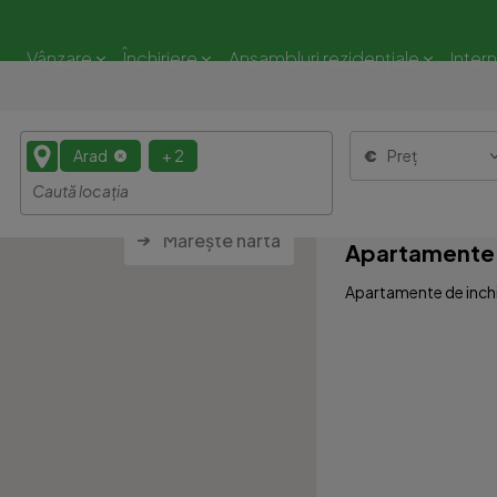
Vânzare
Închiriere
Ansambluri rezidențiale
Inter
Arad
+ 2
Preț
Mărește harta
Apartamente d
Apartamente de inchir