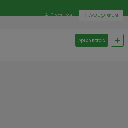
Contul meu
Adaugă anunț
Aplică filtrele