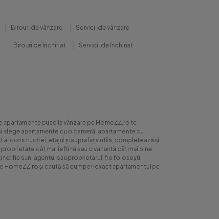
Birouri de vânzare
Servicii de vânzare
Birouri de închiriat
Servicii de închiriat
0 de apartamente puse la vânzare pe HomeZZ.ro te
ite și alege apartamente cu o cameră, apartamente cu
al construcției, etajul și suprafața utilă, completează și
 proprietate cât mai ieftină sau o variantă cât mai bine
ne: fie suni agentul sau proprietarul, fie folosești
ră pe HomeZZ.ro și caută să cumperi exact apartamentul pe