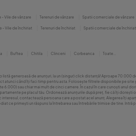
 - Vile de vânzare
Terenuri de vânzare
Spatii comerciale de vânzare
 - Vile de închiriat
Terenuri de închiriat
Spatii comerciale de închiriat
na
Buftea
Chitila
Clinceni
Corbeanca
Toate...
 o listă generoasă de anunțuri, la un (singur) click distanță! Aproape 70.00
xact atunci când îți faci timp pentru asta. Folosește filtrele disponibile pe s
.000) sau chiar mai mult de cinci camere. În cazul în care cunoști anul dorit 
apartamente pe placul tău. Ordonează anunțurile după preț, fie că îți dorești o
sc interesul, contactează persoana care a postat acel anunț. Alegerea îți aparți
diat ce primești un răspuns la întrebarea sau întrebările trimise de tine. Int