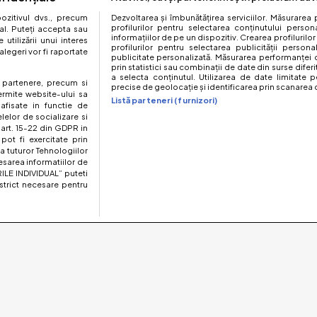
zitivul dvs., precum
Dezvoltarea și îmbunătățirea serviciilor. Măsurarea 
profilurilor pentru selectarea conținutului perso
al. Puteți accepta sau
informațiilor de pe un dispozitiv. Crearea profilurilor
utilizării unui interes
profilurilor pentru selectarea publicității persona
legeri vor fi raportate
publicitate personalizată. Măsurarea performanței c
prin statistici sau combinații de date din surse diferi
a selecta conținutul. Utilizarea de date limitate p
te partenere, precum si
precise de geolocație și identificarea prin scanarea d
ermite website-ului sa
Listă parteneri (furnizori)
 afisate in functie de
elelor de socializare si
 art. 15-22 din GDPR in
pot fi exercitate prin
a tuturor Tehnologiilor
esarea informatiilor de
ILE INDIVIDUAL” puteti
strict necesare pentru