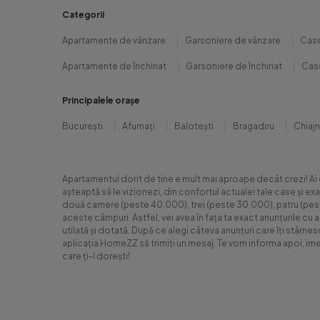
Categorii
Apartamente de vânzare
Garsoniere de vânzare
Case
Apartamente de închiriat
Garsoniere de închiriat
Case
Principalele orașe
București
Afumați
Balotești
Bragadiru
Chiaj
Apartamentul dorit de tine e mult mai aproape decât crezi! Ai
așteaptă să le vizionezi, din confortul actualei tale case și e
două camere (peste 40.000), trei (peste 30.000), patru (peste 6
aceste câmpuri. Astfel, vei avea în fața ta exact anunțurile cu 
utilată și dotată. După ce alegi câteva anunțuri care îți stârne
aplicația HomeZZ să trimiți un mesaj. Te vom informa apoi, ime
care ți-l dorești!