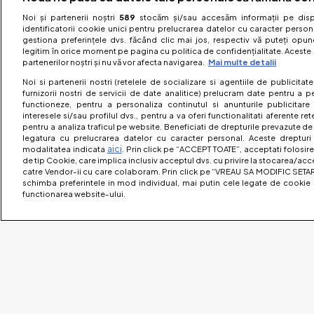
Noi și partenerii noștri
589
stocăm și/sau accesăm informații pe dispo
identificatorii cookie unici pentru prelucrarea datelor cu caracter person
gestiona preferințele dvs. făcând clic mai jos, respectiv vă puteți opune 
legitim în orice moment pe pagina cu politica de confidențialitate. Aceste a
partenerilor noștri și nu vă vor afecta navigarea.
Mai multe detalii
Noi si partenerii nostri (retelele de socializare si agentiile de publicita
furnizorii nostri de servicii de date analitice) prelucram date pentru a p
functioneze, pentru a personaliza continutul si anunturile publicitare
interesele si/sau profilul dvs., pentru a va oferi functionalitati aferente ret
pentru a analiza traficul pe website. Beneficiati de drepturile prevazute de
legatura cu prelucrarea datelor cu caracter personal. Aceste drepturi 
aici
modalitatea indicata
. Prin click pe “ACCEPT TOATE”, acceptati folosire
de tip Cookie, care implica inclusiv acceptul dvs. cu privire la stocarea/acc
catre Vendor-ii cu care colaboram. Prin click pe “VREAU SA MODIFIC SETAR
schimba preferintele in mod individual, mai putin cele legate de cookie 
functionarea website-ului.