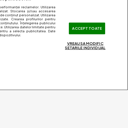
performanței reclamelor. Utilizarea
nalizat. Stocarea și/sau accesarea
 de conținut personalizat. Utilizarea
lizate. Crearea profilurilor pentru
onținutului. Înțelegerea publicului
te. Utilizarea datelor limitate pentru
ACCEPT TOATE
entru a selecta publicitatea. Date
ispozitivului.
VREAU SA MODIFIC
SETARILE INDIVIDUAL