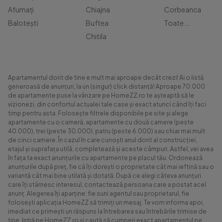
Afumați
Chiajna
Corbeanca
Balotești
Buftea
Toate...
Chitila
Apartamentul dorit de tine e mult mai aproape decât crezi! Ai o listă
generoasă de anunțuri, la un (singur) click distanță! Aproape 70.000
de apartamente puse la vânzare pe HomeZZ.ro te așteaptă să le
vizionezi, din confortul actualei tale case și exact atunci când îți faci
timp pentru asta. Folosește filtrele disponibile pe site și alege
apartamente cu o cameră, apartamente cu două camere (peste
40.000), trei (peste 30.000), patru (peste 6.000) sau chiar mai mult
de cinci camere. În cazul în care cunoști anul dorit al construcției,
etajul și suprafața utilă, completează și aceste câmpuri. Astfel, vei avea
în fața ta exact anunțurile cu apartamente pe placul tău. Ordonează
anunțurile după preț, fie că îți dorești o proprietate cât mai ieftină sau o
variantă cât mai bine utilată și dotată. După ce alegi câteva anunțuri
care îți stârnesc interesul, contactează persoana care a postat acel
anunț. Alegerea îți aparține: fie suni agentul sau proprietarul, fie
folosești aplicația HomeZZ să trimiți un mesaj. Te vom informa apoi,
imediat ce primești un răspuns la întrebarea sau întrebările trimise de
tine. Intră pe HomeZZ.ro și caută să cumperi exact apartamentul pe