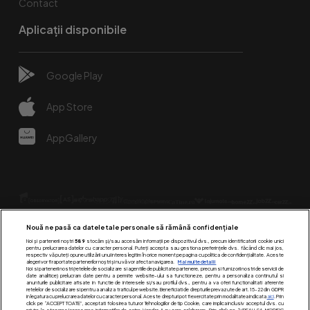
Contact
Aplicații disponibile
Google Play
App Store
AppGallery
Nouă ne pasă ca datele tale personale să rămână confidențiale
Noi și partenerii noștri
589
stocăm și/sau accesăm informații pe dispozitivul dvs., precum identificatorii cookie unici
pentru prelucrarea datelor cu caracter personal. Puteți accepta sau gestiona preferințele dvs. făcând clic mai jos,
respectiv vă puteți opune utilizării unui interes legitim în orice moment pe pagina cu politica de confidențialitate. Aceste
alegeri vor fi raportate partenerilor noștri și nu vă vor afecta navigarea.
Mai multe detalii
Urmărește-ne pe:
Noi si partenerii nostri (retelele de socializare si agentiile de publicitate partenere, precum si furnizorii nostri de servicii de
date analitice) prelucram date pentru a permite website-ului sa functioneze, pentru a personaliza continutul si
anunturile publicitare afisate in functie de interesele si/sau profilul dvs., pentru a va oferi functionalitati aferente
retelelor de socializare si pentru a analiza traficul pe website. Beneficiati de drepturile prevazute de art. 15-22 din GDPR
in legatura cu prelucrarea datelor cu caracter personal. Aceste drepturi pot fi exercitate prin modalitatea indicata
aici
. Prin
click pe “ACCEPT TOATE”, acceptati folosirea tuturor Tehnologiilor de tip Cookie, care implica inclusiv acceptul dvs. cu