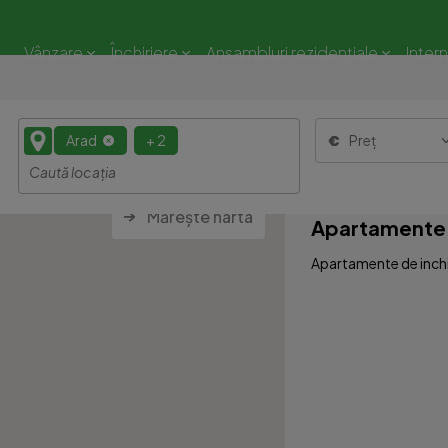
Vânzare
Închiriere
Ansambluri rezidențiale
Inter
Arad
+ 2
Preț
Mărește harta
Apartamente 2
Apartamente de inchir