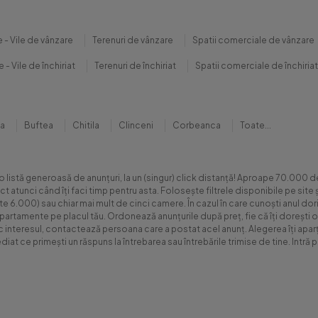
 - Vile de vânzare
Terenuri de vânzare
Spatii comerciale de vânzare
 - Vile de închiriat
Terenuri de închiriat
Spatii comerciale de închiriat
na
Buftea
Chitila
Clinceni
Corbeanca
Toate...
 o listă generoasă de anunțuri, la un (singur) click distanță! Aproape 70.00
xact atunci când îți faci timp pentru asta. Folosește filtrele disponibile pe s
.000) sau chiar mai mult de cinci camere. În cazul în care cunoști anul dorit 
apartamente pe placul tău. Ordonează anunțurile după preț, fie că îți dorești o
sc interesul, contactează persoana care a postat acel anunț. Alegerea îți aparți
diat ce primești un răspuns la întrebarea sau întrebările trimise de tine. Int