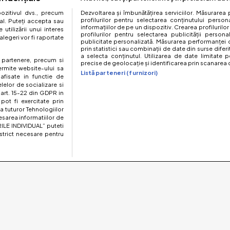
zitivul dvs., precum
Dezvoltarea și îmbunătățirea serviciilor. Măsurarea 
profilurilor pentru selectarea conținutului perso
al. Puteți accepta sau
informațiilor de pe un dispozitiv. Crearea profilurilor
utilizării unui interes
profilurilor pentru selectarea publicității persona
legeri vor fi raportate
publicitate personalizată. Măsurarea performanței c
prin statistici sau combinații de date din surse diferi
a selecta conținutul. Utilizarea de date limitate p
te partenere, precum si
precise de geolocație și identificarea prin scanarea d
ermite website-ului sa
Listă parteneri (furnizori)
 afisate in functie de
elelor de socializare si
 art. 15-22 din GDPR in
pot fi exercitate prin
a tuturor Tehnologiilor
esarea informatiilor de
ILE INDIVIDUAL” puteti
strict necesare pentru