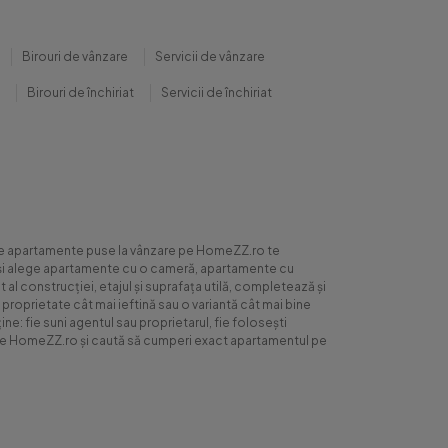
Birouri de vânzare
Servicii de vânzare
Birouri de închiriat
Servicii de închiriat
0 de apartamente puse la vânzare pe HomeZZ.ro te
ite și alege apartamente cu o cameră, apartamente cu
al construcției, etajul și suprafața utilă, completează și
 proprietate cât mai ieftină sau o variantă cât mai bine
ne: fie suni agentul sau proprietarul, fie folosești
ră pe HomeZZ.ro și caută să cumperi exact apartamentul pe