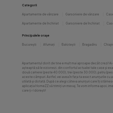
Categorii
Apartamente de vânzare
Garsoniere de vânzare
Case
Apartamente de închiriat
Garsoniere de închiriat
Case
Principalele orașe
București
Afumați
Balotești
Bragadiru
Chiaj
Apartamentul dorit de tine e mult mai aproape decât crezi! Ai
așteaptă să le vizionezi, din confortul actualei tale case și e
două camere (peste 40.000), trei (peste 30.000), patru (peste 6
aceste câmpuri. Astfel, vei avea în fața ta exact anunțurile cu 
utilată și dotată. După ce alegi câteva anunțuri care îți stârne
aplicația HomeZZ să trimiți un mesaj. Te vom informa apoi, ime
care ți-l dorești!