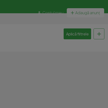
Contul meu
Adaugă anunț
Aplică filtrele