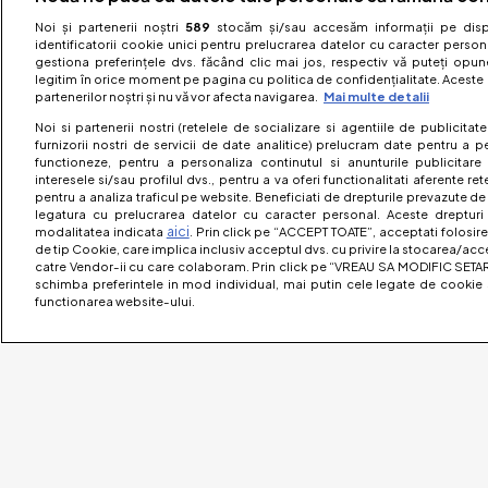
Noi și partenerii noștri
589
stocăm și/sau accesăm informații pe dispo
identificatorii cookie unici pentru prelucrarea datelor cu caracter person
gestiona preferințele dvs. făcând clic mai jos, respectiv vă puteți opune 
legitim în orice moment pe pagina cu politica de confidențialitate. Aceste a
partenerilor noștri și nu vă vor afecta navigarea.
Mai multe detalii
Noi si partenerii nostri (retelele de socializare si agentiile de publicita
furnizorii nostri de servicii de date analitice) prelucram date pentru a p
functioneze, pentru a personaliza continutul si anunturile publicitare
interesele si/sau profilul dvs., pentru a va oferi functionalitati aferente ret
pentru a analiza traficul pe website. Beneficiati de drepturile prevazute de
legatura cu prelucrarea datelor cu caracter personal. Aceste drepturi 
aici
modalitatea indicata
. Prin click pe “ACCEPT TOATE”, acceptati folosire
de tip Cookie, care implica inclusiv acceptul dvs. cu privire la stocarea/acc
catre Vendor-ii cu care colaboram. Prin click pe “VREAU SA MODIFIC SETAR
schimba preferintele in mod individual, mai putin cele legate de cookie 
functionarea website-ului.