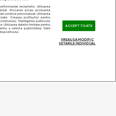
performanței reclamelor. Utilizarea
nalizat. Stocarea și/sau accesarea
 de conținut personalizat. Utilizarea
lizate. Crearea profilurilor pentru
onținutului. Înțelegerea publicului
te. Utilizarea datelor limitate pentru
ACCEPT TOATE
entru a selecta publicitatea. Date
ispozitivului.
VREAU SA MODIFIC
SETARILE INDIVIDUAL